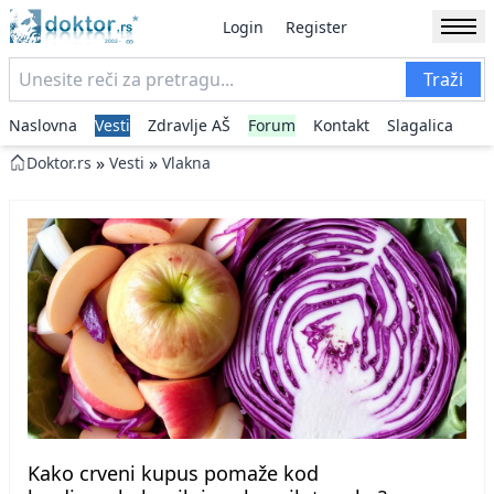
Login
Register
Traži
Naslovna
Vesti
Zdravlje AŠ
Forum
Kontakt
Slagalica
»
»
Doktor.rs
Vesti
Vlakna
Kako crveni kupus pomaže kod