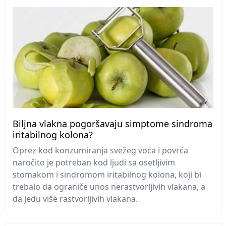
Biljna vlakna pogoršavaju simptome sindroma
iritabilnog kolona?
Oprez kod konzumiranja svežeg voća i povrća
naročito je potreban kod ljudi sa osetljivim
stomakom i sindromom iritabilnog kolona, koji bi
trebalo da ograniče unos nerastvorljivih vlakana, a
da jedu više rastvorljivih vlakana.