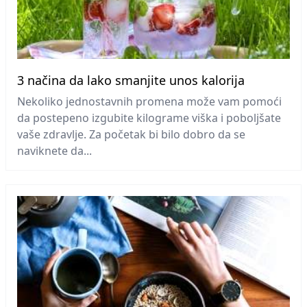
3 načina da lako smanjite unos kalorija
Nekoliko jednostavnih promena može vam pomoći
da postepeno izgubite kilograme viška i poboljšate
vaše zdravlje. Za početak bi bilo dobro da se
naviknete da...