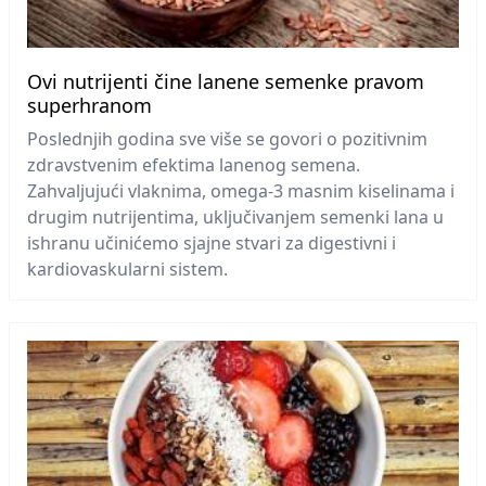
Ovi nutrijenti čine lanene semenke pravom
superhranom
Poslednjih godina sve više se govori o pozitivnim
zdravstvenim efektima lanenog semena.
Zahvaljujući vlaknima, omega-3 masnim kiselinama i
drugim nutrijentima, uključivanjem semenki lana u
ishranu učinićemo sjajne stvari za digestivni i
kardiovaskularni sistem.