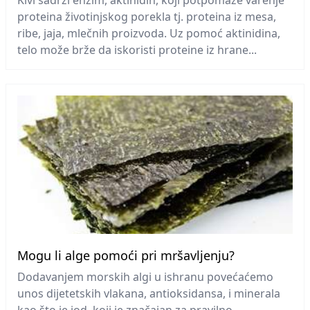
Kivi sadrži enzim, aktinidin, koji potpomaže varenje
proteina životinjskog porekla tj. proteina iz mesa,
ribe, jaja, mlečnih proizvoda. Uz pomoć aktinidina,
telo može brže da iskoristi proteine iz hrane...
Mogu li alge pomoći pri mršavljenju?
Dodavanjem morskih algi u ishranu povećaćemo
unos dijetetskih vlakana, antioksidansa, i minerala