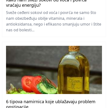
vraćaju energiju?
Sveže ceđeni sokovi od voća i povrća ne samo što
nam obezbeđuju obilje vitamina, minerala i
antioksidansa, nego i efikasno smanjuju umor i štite
nas od bolesti...
6 tipova namirnica koje ublažavaju problem
opstipacije