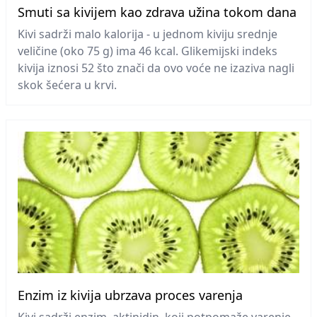
Smuti sa kivijem kao zdrava užina tokom dana
Kivi sadrži malo kalorija - u jednom kiviju srednje
veličine (oko 75 g) ima 46 kcal. Glikemijski indeks
kivija iznosi 52 što znači da ovo voće ne izaziva nagli
skok šećera u krvi.
Enzim iz kivija ubrzava proces varenja