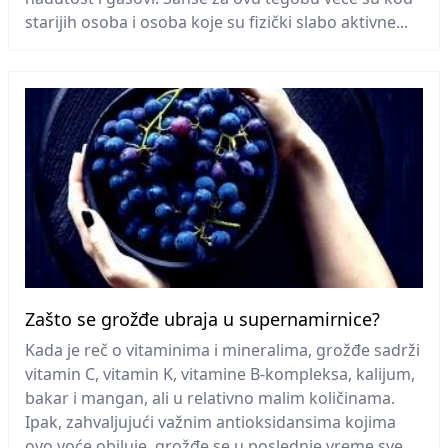
starijih osoba i osoba koje su fizički slabo aktivne...
Zašto se grožđe ubraja u supernamirnice?
Kada je reč o vitaminima i mineralima, grožđe sadrži
vitamin C, vitamin K, vitamine B-kompleksa, kalijum,
bakar i mangan, ali u relativno malim količinama.
Ipak, zahvaljujući važnim antioksidansima kojima
ovo voće obiluje, grožđe se u poslednje vreme sve