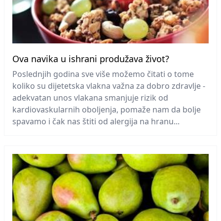
Ova navika u ishrani produžava život?
Poslednjih godina sve više možemo čitati o tome
koliko su dijetetska vlakna važna za dobro zdravlje -
adekvatan unos vlakana smanjuje rizik od
kardiovaskularnih oboljenja, pomaže nam da bolje
spavamo i čak nas štiti od alergija na hranu...