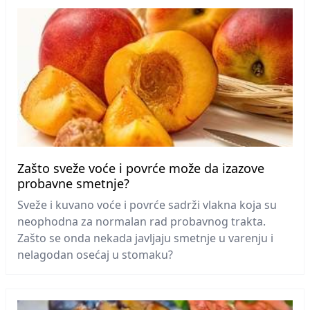
Zašto sveže voće i povrće može da izazove
probavne smetnje?
Sveže i kuvano voće i povrće sadrži vlakna koja su
neophodna za normalan rad probavnog trakta.
Zašto se onda nekada javljaju smetnje u varenju i
nelagodan osećaj u stomaku?