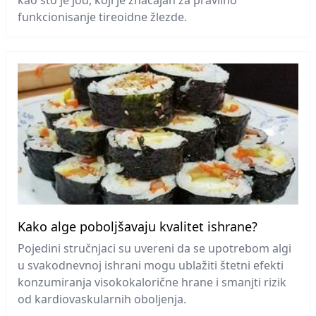
kao što je jod, koji je značajan za pravilno
funkcionisanje tireoidne žlezde.
Kako alge poboljšavaju kvalitet ishrane?
Pojedini stručnjaci su uvereni da se upotrebom algi
u svakodnevnoj ishrani mogu ublažiti štetni efekti
konzumiranja visokokalorične hrane i smanjti rizik
od kardiovaskularnih oboljenja.