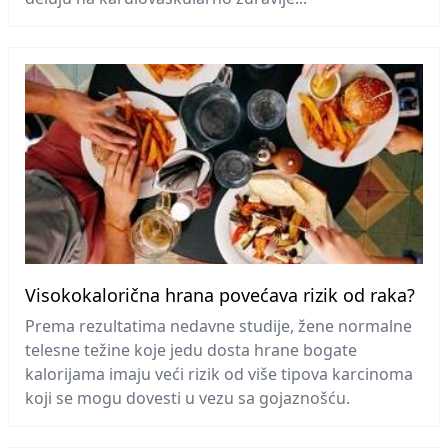
Visokokalorična hrana povećava rizik od raka?
Prema rezultatima nedavne studije, žene normalne
telesne težine koje jedu dosta hrane bogate
kalorijama imaju veći rizik od više tipova karcinoma
koji se mogu dovesti u vezu sa gojaznošću.