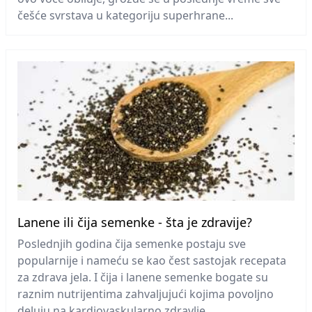
češće svrstava u kategoriju superhrane...
Lanene ili čija semenke - šta je zdravije?
Poslednjih godina čija semenke postaju sve
popularnije i nameću se kao čest sastojak recepata
za zdrava jela. I čija i lanene semenke bogate su
raznim nutrijentima zahvaljujući kojima povoljno
deluju na kardiovaskularno zdravlje...