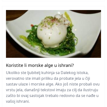
Koristite li morske alge u ishrani?
Ukoliko ste ljubitelj kuhinja sa Dalekog istoka,
verovatno ste imali priliku da probate jela u čiji
sastav ulaze i morske alge. Ako još niste probali ovu
vrstu jela, današnji tekstovi imaju za cilj da ilustruju
zašto bi ovaj sastojak trebalo redovno da se nađe u
vašoj ishrani.