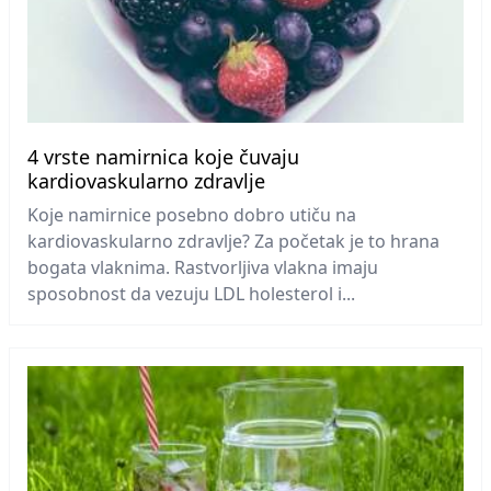
4 vrste namirnica koje čuvaju
kardiovaskularno zdravlje
Koje namirnice posebno dobro utiču na
kardiovaskularno zdravlje? Za početak je to hrana
bogata vlaknima. Rastvorljiva vlakna imaju
sposobnost da vezuju LDL holesterol i...