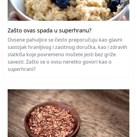
Zašto ovas spada u superhranu?
Ovsene pahuljice se često preporučuju kao glavni
sastojak hranljivog i zasitnog doručka, kao i zdravih
slatkiša koje povremeno možete jesti bez griže
savesti. Zašto se o ovsu neretko govori kao o
superhrani?