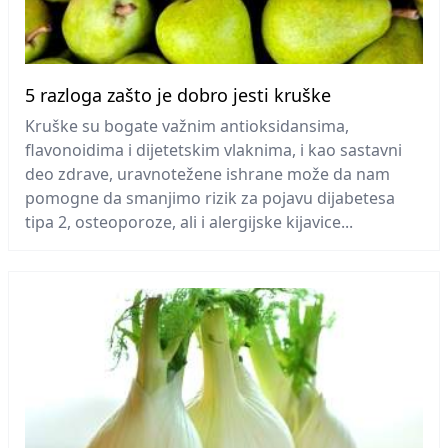
5 razloga zašto je dobro jesti kruške
Kruške su bogate važnim antioksidansima,
flavonoidima i dijetetskim vlaknima, i kao sastavni
deo zdrave, uravnotežene ishrane može da nam
pomogne da smanjimo rizik za pojavu dijabetesa
tipa 2, osteoporoze, ali i alergijske kijavice...