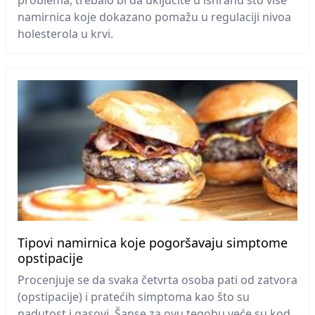
problema, trebalo bi da uključite u ishranu što više
namirnica koje dokazano pomažu u regulaciji nivoa
holesterola u krvi.
Tipovi namirnica koje pogoršavaju simptome
opstipacije
Procenjuje se da svaka četvrta osoba pati od zatvora
(opstipacije) i pratećih simptoma kao što su
nadutost i gasovi. Šanse za ovu tegobu veće su kod