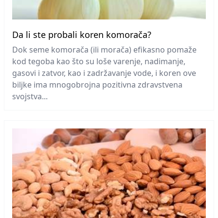
Da li ste probali koren komorača?
Dok seme komorača (ili morača) efikasno pomaže
kod tegoba kao što su loše varenje, nadimanje,
gasovi i zatvor, kao i zadržavanje vode, i koren ove
biljke ima mnogobrojna pozitivna zdravstvena
svojstva...