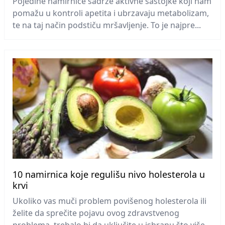
Pojedine namirnice sadrže aktivne sastojke koji nam
pomažu u kontroli apetita i ubrzavaju metabolizam,
te na taj način podstiču mršavljenje. To je najpre...
10 namirnica koje regulišu nivo holesterola u
krvi
Ukoliko vas muči problem povišenog holesterola ili
želite da sprečite pojavu ovog zdravstvenog