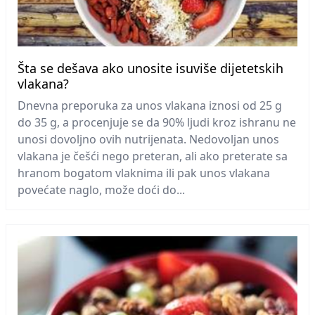
Šta se dešava ako unosite isuviše dijetetskih
vlakana?
Dnevna preporuka za unos vlakana iznosi od 25 g
do 35 g, a procenjuje se da 90% ljudi kroz ishranu ne
unosi dovoljno ovih nutrijenata. Nedovoljan unos
vlakana je češći nego preteran, ali ako preterate sa
hranom bogatom vlaknima ili pak unos vlakana
povećate naglo, može doći do...