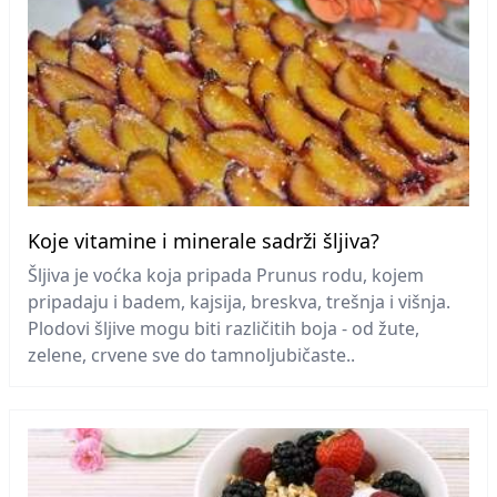
Koje vitamine i minerale sadrži šljiva?
Šljiva je voćka koja pripada Prunus rodu, kojem
pripadaju i badem, kajsija, breskva, trešnja i višnja.
Plodovi šljive mogu biti različitih boja - od žute,
zelene, crvene sve do tamnoljubičaste..