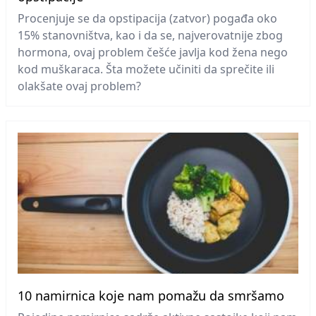
Procenjuje se da opstipacija (zatvor) pogađa oko
15% stanovništva, kao i da se, najverovatnije zbog
hormona, ovaj problem češće javlja kod žena nego
kod muškaraca. Šta možete učiniti da sprečite ili
olakšate ovaj problem?
10 namirnica koje nam pomažu da smršamo