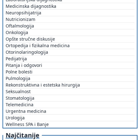
Medicinska dijagnostika
Neuropsihijatrija
Nutricionizam
Oftalmologija
Onkologija
Opšte stručne diskusije
Ortopedija i fizikalna medicina
Otorinolaringologija
Pedijatrija
Pitanja i odgovori
Polne bolesti
Pulmologija
Rekonstruktivna i estetska hirurgija
Seksualnost
Stomatologija
Telemedicina
Urgentna medicina
Urologija
Wellness SPA i Banje
Najčitanije