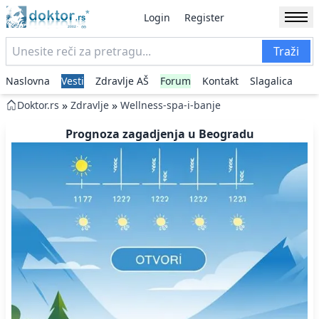
Login
Register
Traži
Naslovna
Vesti
Zdravlje AŠ
Forum
Kontakt
Slagalica
»
»
Doktor.rs
Zdravlje
Wellness-spa-i-banje
Prognoza zagadjenja u Beogradu