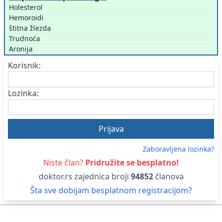
Holesterol
Hemoroidi
štitna žlezda
Trudnoća
Aronija
Korisnik:
Lozinka:
Zaboravljena lozinka?
Niste član?
Pridružite se besplatno!
doktor.rs zajednica broji
94852
članova
Šta sve dobijam besplatnom registracijom?