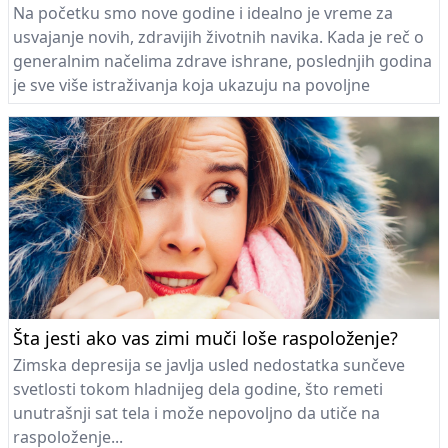
Na početku smo nove godine i idealno je vreme za
usvajanje novih, zdravijih životnih navika. Kada je reč o
generalnim načelima zdrave ishrane, poslednjih godina
je sve više istraživanja koja ukazuju na povoljne
zdravstvene efekte mediteranske ishrane...
Šta jesti ako vas zimi muči loše raspoloženje?
Zimska depresija se javlja usled nedostatka sunčeve
svetlosti tokom hladnijeg dela godine, što remeti
unutrašnji sat tela i može nepovoljno da utiče na
raspoloženje...