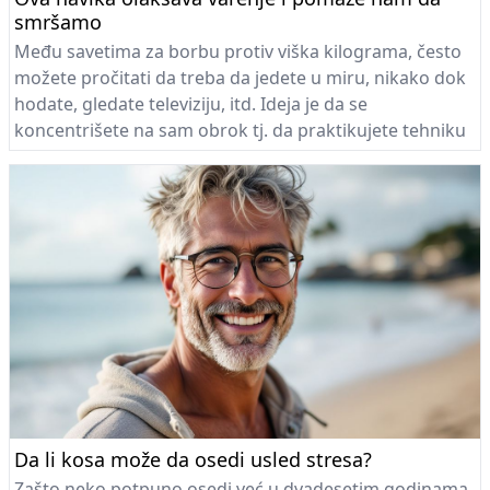
smršamo
Među savetima za borbu protiv viška kilograma, često
možete pročitati da treba da jedete u miru, nikako dok
hodate, gledate televiziju, itd. Ideja je da se
koncentrišete na sam obrok tj. da praktikujete tehniku
"svesnog jedenja" (eng. mindful eating)...
Da li kosa može da osedi usled stresa?
Zašto neko potpuno osedi već u dvadesetim godinama,