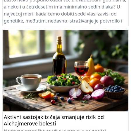
a neko i u četrdesetim ima minimalno sedih dlaka? U
najvećoj meri, kada ćemo dobiti sede vlasi zavisi od
genetike, međutim, nedavno istraživanje je potvrdilo i
ulogu stresa u ovom procesu...
Aktivni sastojak iz čaja smanjuje rizik od
Alchajmerove bolesti