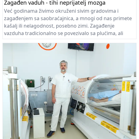
Zagađen vaduh - tihi neprijatelj mozga
Već godinama živimo okruženi sivim gradovima i
zagađenjem sa saobraćajnica, a mnogi od nas primete
kašalj ili nelagodnost, posebno zimi. Zagađenje
vazduha tradicionalno se povezivalo sa plućima, ali
najnovija istraživanja pokazuju da ono može imati
direktan uticaj na mozak. Dugotrajno izlaganje sitnim
česticama prašine i zagađenja povećava rizik od
poremećaja pamćenja i demencije.