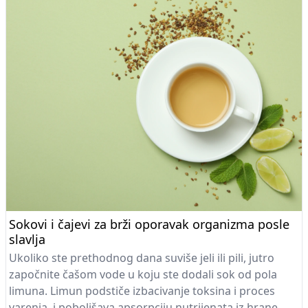
Sokovi i čajevi za brži oporavak organizma posle
slavlja
Ukoliko ste prethodnog dana suviše jeli ili pili, jutro
započnite čašom vode u koju ste dodali sok od pola
limuna. Limun podstiče izbacivanje toksina i proces
varenja, i poboljšava apsorpciju nutrijenata iz hrane