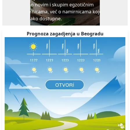
može biti od pomoći. Naime, istraživanja su pokazala
da mirisi pojedinih eteričnih ulja pomažu u kontroli
apetita i čak smanjuju žudnju za slatkišima...
Prognoza zagadjenja u Beogradu