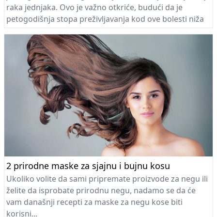
raka jednjaka. Ovo je važno otkriće, budući da je
petogodišnja stopa preživljavanja kod ove bolesti niža
od 20%.
2 prirodne maske za sjajnu i bujnu kosu
Ukoliko volite da sami pripremate proizvode za negu ili
želite da isprobate prirodnu negu, nadamo se da će
vam današnji recepti za maske za negu kose biti
korisni...