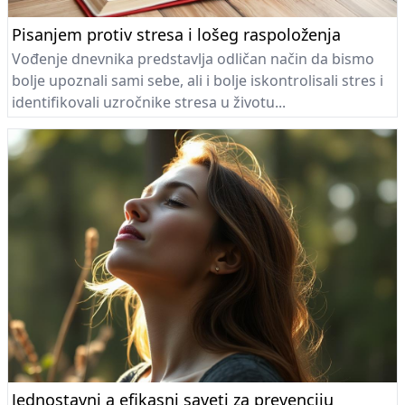
Pisanjem protiv stresa i lošeg raspoloženja
Vođenje dnevnika predstavlja odličan način da bismo
bolje upoznali sami sebe, ali i bolje iskontrolisali stres i
identifikovali uzročnike stresa u životu...
Jednostavni a efikasni saveti za prevenciju