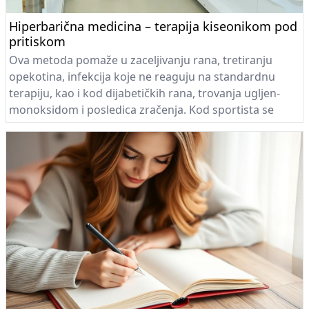
Hiperbarična medicina – terapija kiseonikom pod
pritiskom
Ova metoda pomaže u zaceljivanju rana, tretiranju
opekotina, infekcija koje ne reaguju na standardnu
terapiju, kao i kod dijabetičkih rana, trovanja ugljen-
monoksidom i posledica zračenja. Kod sportista se
koristi za brži oporavak mišića i smanjenje upala, dok u
estetskoj i regenerativnoj medicini doprinosi boljoj
ishrani i obnovi ćelija kože.