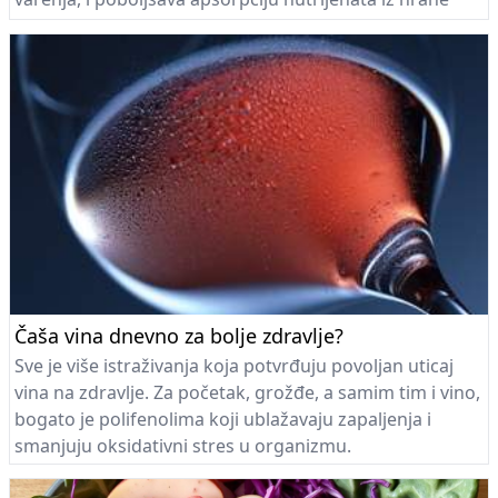
koju ćete pojesti za doručak...
Čaša vina dnevno za bolje zdravlje?
Sve je više istraživanja koja potvrđuju povoljan uticaj
vina na zdravlje. Za početak, grožđe, a samim tim i vino,
bogato je polifenolima koji ublažavaju zapaljenja i
smanjuju oksidativni stres u organizmu.