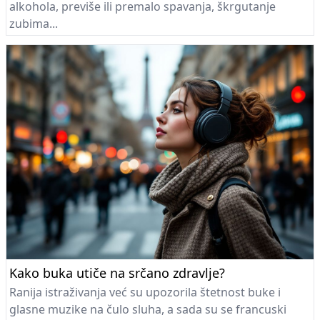
alkohola, previše ili premalo spavanja, škrgutanje
zubima...
Kako buka utiče na srčano zdravlje?
Ranija istraživanja već su upozorila štetnost buke i
glasne muzike na čulo sluha, a sada su se francuski