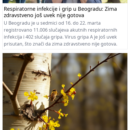
Respiratorne infekcije i grip u Beogradu: Zima
zdravstveno još uvek nije gotova
U Beogradu je u sedmici od 16. do 22. marta
registrovano 11.006 slučajeva akutnih respiratornih
infekcija i 402 slučaja gripa. Virus gripa A je još uvek
prisutan, što znači da zima zdravstveno nije gotova.
Neophodno je nastaviti sa preventivnim merama
zaštite.