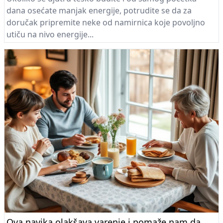
dana osećate manjak energije, potrudite se da za
doručak pripremite neke od namirnica koje povoljno
utiču na nivo energije...
Ova navika olakšava varenje i pomaže nam da