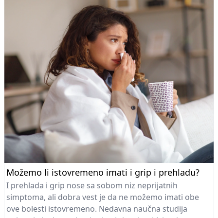
Možemo li istovremeno imati i grip i prehladu?
I prehlada i grip nose sa sobom niz neprijatnih
simptoma, ali dobra vest je da ne možemo imati obe
ove bolesti istovremeno. Nedavna naučna studija