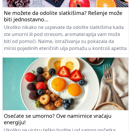
Ne možete da odolite slatkišima? Rešenje može
biti jednostavno...
Ukoliko nikako ne uspevate da odolite slatkišima kada
ste umorni ili pod stresom, aromaterapija vam može
biti od pomoći. Naime, istraživanja su pokazala da
mirisi pojedinih eteričnih ulja pomažu u kontroli apetita
i čak smanjuju žudnju za slatkišima...
Osećate se umorno? Ove namirnice vraćaju
energiju!
Ukoliko se ujutru teško budite i od samog početka