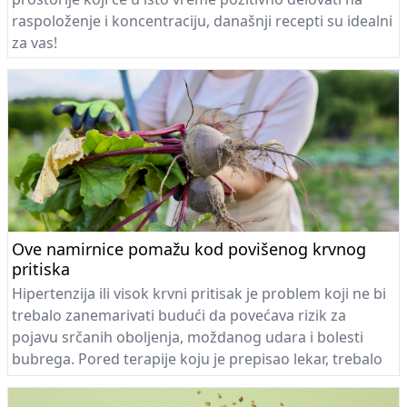
raspoloženje i koncentraciju, današnji recepti su idealni
za vas!
Ove namirnice pomažu kod povišenog krvnog
pritiska
Hipertenzija ili visok krvni pritisak je problem koji ne bi
trebalo zanemarivati budući da povećava rizik za
pojavu srčanih oboljenja, moždanog udara i bolesti
bubrega. Pored terapije koju je prepisao lekar, trebalo
bi povesti računa i o ishrani...