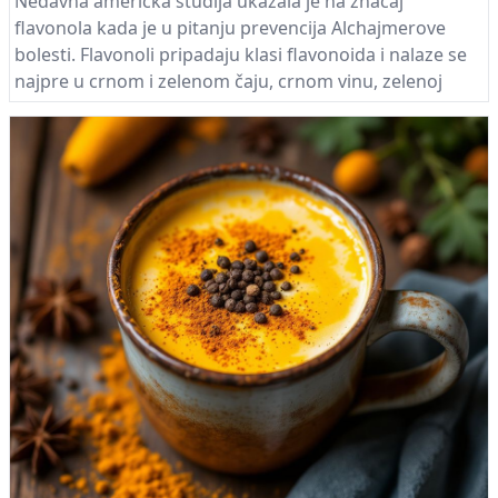
Nedavna američka studija ukazala je na značaj
flavonola kada je u pitanju prevencija Alchajmerove
bolesti. Flavonoli pripadaju klasi flavonoida i nalaze se
najpre u crnom i zelenom čaju, crnom vinu, zelenoj
salati, brokoliju, luku (naročito u crvenom luku),
borovnicama.