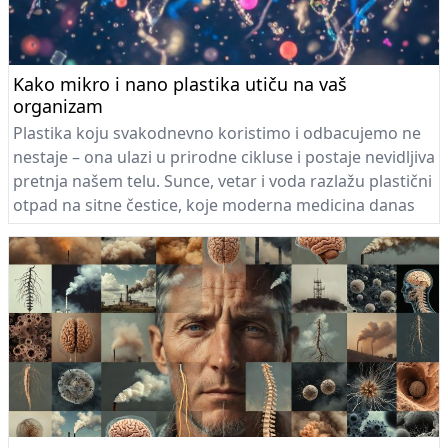
Kako mikro i nano plastika utiču na vaš
organizam
Plastika koju svakodnevno koristimo i odbacujemo ne
nestaje – ona ulazi u prirodne cikluse i postaje nevidljiva
pretnja našem telu. Sunce, vetar i voda razlažu plastični
otpad na sitne čestice, koje moderna medicina danas
može da detektuje, dok ljudska čula ostaju „slepa“ za
ovu pretnju. Globalni ciklus vode pretvara mikro i
nanoplastiku u transportni sistem, koji može završiti u
našem organizmu.