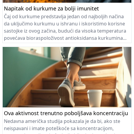
Napitak od kurkume za bolji imunitet
Čaj od kurkume predstavlja jedan od najboljih načina
da uključimo kurkumu u ishranu i iskoristimo korisne
sastojke iz ovog začina, budući da visoka temperatura
povećava bioraspoloživost antioksidansa kurkumina...
Ova aktivnost trenutno poboljšava koncentraciju
Nedavna američka studija pokazala je da bi, ako ste
neispavani i imate poteškoće sa koncentracijom,