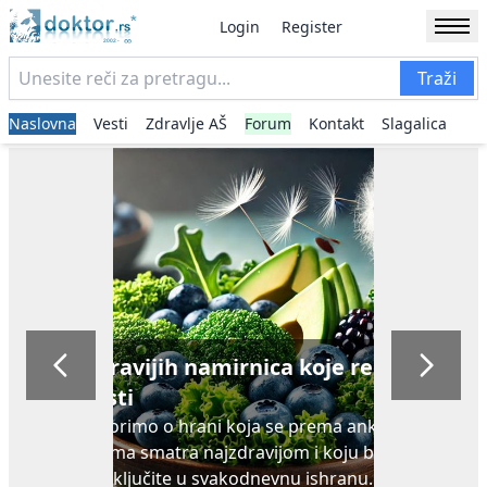
Login
Register
Traži
Naslovna
Vesti
Zdravlje AŠ
Forum
Kontakt
Slagalica
Ne možete da odolite slatkišima?
Rešenje može biti jednostavno...
Ukoliko nikako ne uspevate da odolite slatkišima
kada ste umorni ili pod stresom, aromaterapija vam