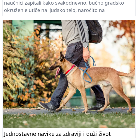
naučnici zapitali kako svakodnevno, bučno gradsko
okruženje utiče na ljudsko telo, naročito na
kardiovaskularno zdravlje.
Jednostavne navike za zdraviji i duži život