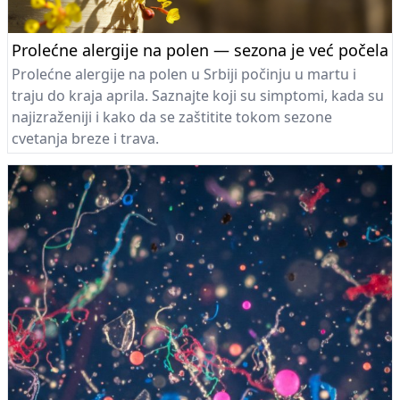
Prolećne alergije na polen — sezona je već počela
Prolećne alergije na polen u Srbiji počinju u martu i
traju do kraja aprila. Saznajte koji su simptomi, kada su
najizraženiji i kako da se zaštitite tokom sezone
cvetanja breze i trava.