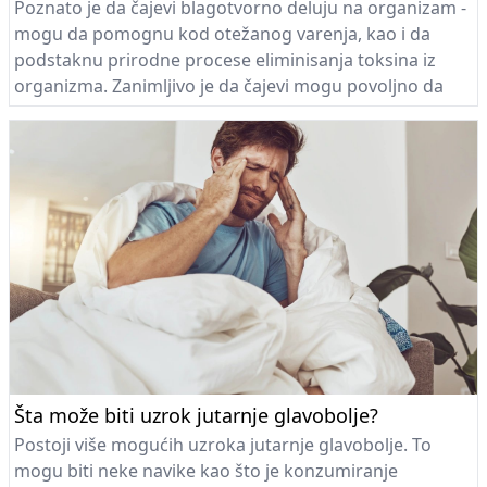
Poznato je da čajevi blagotvorno deluju na organizam -
mogu da pomognu kod otežanog varenja, kao i da
podstaknu prirodne procese eliminisanja toksina iz
organizma. Zanimljivo je da čajevi mogu povoljno da
utiču i na izgled kože - možete ih piti, ali i nanositi
direktno na kožu kad se prohlade...
Šta može biti uzrok jutarnje glavobolje?
Postoji više mogućih uzroka jutarnje glavobolje. To
mogu biti neke navike kao što je konzumiranje