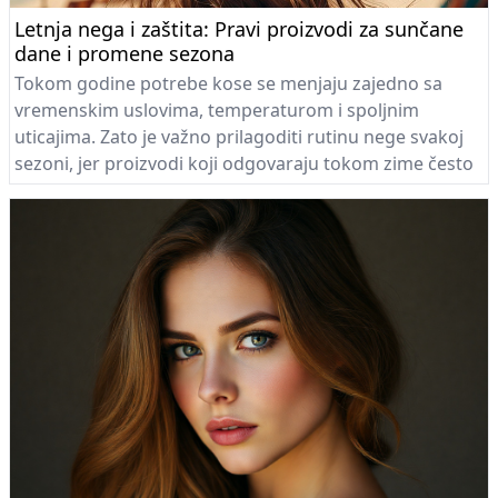
Letnja nega i zaštita: Pravi proizvodi za sunčane
dane i promene sezona
Tokom godine potrebe kose se menjaju zajedno sa
vremenskim uslovima, temperaturom i spoljnim
uticajima. Zato je važno prilagoditi rutinu nege svakoj
sezoni, jer proizvodi koji odgovaraju tokom zime često
nisu dovoljni tokom leta. Sunce, visoke temperature,
more, hlor i UV zračenje dodatno opterećuju kosu, pa
pravilno odabrani proizvodi postaju ključ očuvanja
zdravih i sjajnih vlasi.