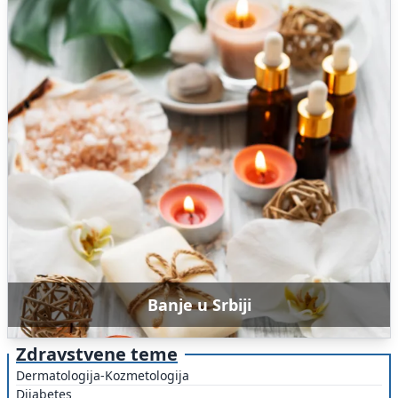
Banje u Srbiji
Zdravstvene teme
Dermatologija-Kozmetologija
Dijabetes