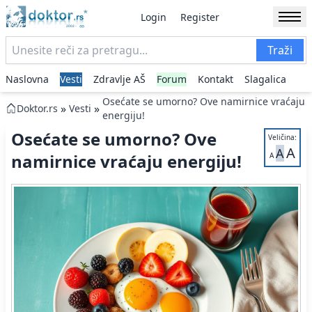
Login
Register
Traži
Naslovna
Vesti
Zdravlje AŠ
Forum
Kontakt
Slagalica
Osećate se umorno? Ove namirnice vraćaju
»
»
Doktor.rs
Vesti
energiju!
Osećate se umorno? Ove
Veličina:
A
A
namirnice vraćaju energiju!
A