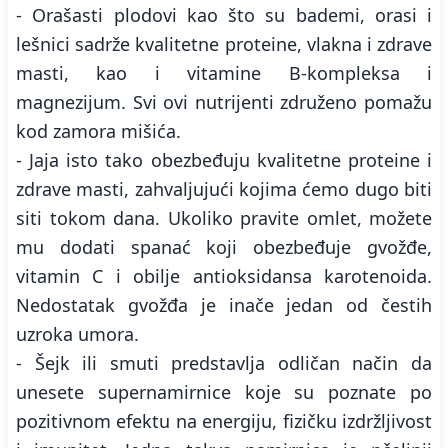
- Orašasti plodovi kao što su bademi, orasi i
lešnici sadrže kvalitetne proteine, vlakna i zdrave
masti, kao i vitamine B-kompleksa i
magnezijum. Svi ovi nutrijenti združeno pomažu
kod zamora mišića.
- Jaja isto tako obezbeđuju kvalitetne proteine i
zdrave masti, zahvaljujući kojima ćemo dugo biti
siti tokom dana. Ukoliko pravite omlet, možete
mu dodati spanać koji obezbeđuje gvožđe,
vitamin C i obilje antioksidansa karotenoida.
Nedostatak gvožđa je inače jedan od čestih
uzroka umora.
- Šejk ili smuti predstavlja odličan način da
unesete supernamirnice koje su poznate po
pozitivnom efektu na energiju, fizičku izdržljivost