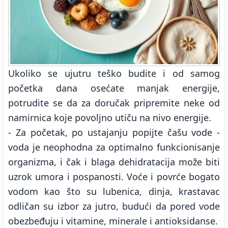
Ukoliko se ujutru teško budite i od samog
početka dana osećate manjak energije,
potrudite se da za doručak pripremite neke od
namirnica koje povoljno utiču na nivo energije.
- Za početak, po ustajanju popijte čašu vode -
voda je neophodna za optimalno funkcionisanje
organizma, i čak i blaga dehidratacija može biti
uzrok umora i pospanosti. Voće i povrće bogato
vodom kao što su lubenica, dinja, krastavac
odličan su izbor za jutro, budući da pored vode
obezbeđuju i vitamine, minerale i antioksidanse.