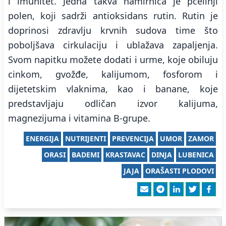
i imunitet. Jedna takva namirnica je pčelinji
polen, koji sadrži antioksidans rutin. Rutin je
doprinosi zdravlju krvnih sudova time što
poboljšava cirkulaciju i ublažava zapaljenja.
Svom napitku možete dodati i urme, koje obiluju
cinkom, gvožđe, kalijumom, fosforom i
dijetetskim vlaknima, kao i banane, koje
predstavljaju odličan izvor kalijuma,
magnezijuma i vitamina B-grupe.
ENERGIJA
NUTRIJENTI
PREVENCIJA
UMOR
ZAMOR
ORASI
BADEMI
KRASTAVAC
DINJA
LUBENICA
JAJA
ORAŠASTI PLODOVI