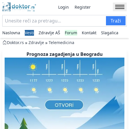
Login
Register
Traži
Naslovna
Vesti
Zdravlje AŠ
Forum
Kontakt
Slagalica
»
»
Doktor.rs
Zdravlje
Telemedicina
Prognoza zagadjenja u Beogradu