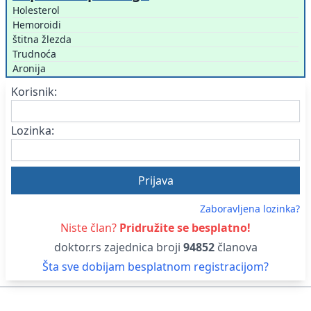
Holesterol
Hemoroidi
štitna žlezda
Trudnoća
Aronija
Korisnik:
Lozinka:
Zaboravljena lozinka?
Niste član?
Pridružite se besplatno!
doktor.rs zajednica broji
94852
članova
Šta sve dobijam besplatnom registracijom?