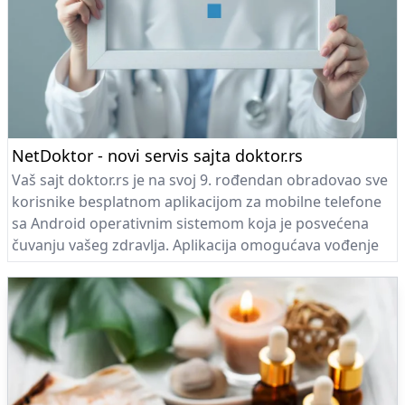
NetDoktor - novi servis sajta doktor.rs
Vaš sajt doktor.rs je na svoj 9. rođendan obradovao sve
korisnike besplatnom aplikacijom za mobilne telefone
sa Android operativnim sistemom koja je posvećena
čuvanju vašeg zdravlja. Aplikacija omogućava vođenje
dnevnika telesne težine, fizičkih aktivnosti, krvnog
pritiska, šećera u krvi, uzimanja medikamenata, kao i
pronalaženje medicinskih ustanova u vašoj blizini na 2D
mapi ali i revolucionarnoj 3D layar mapi. Takođe postoji
i web verzija aplikacije, a korišćenje je potpuno
besplatno - pogledajte NetDoktor servis ovde!