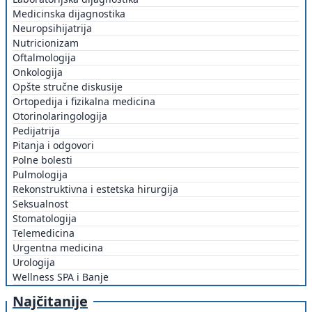
Medicinska dijagnostika
Neuropsihijatrija
Nutricionizam
Oftalmologija
Onkologija
Opšte stručne diskusije
Ortopedija i fizikalna medicina
Otorinolaringologija
Pedijatrija
Pitanja i odgovori
Polne bolesti
Pulmologija
Rekonstruktivna i estetska hirurgija
Seksualnost
Stomatologija
Telemedicina
Urgentna medicina
Urologija
Wellness SPA i Banje
Najčitanije