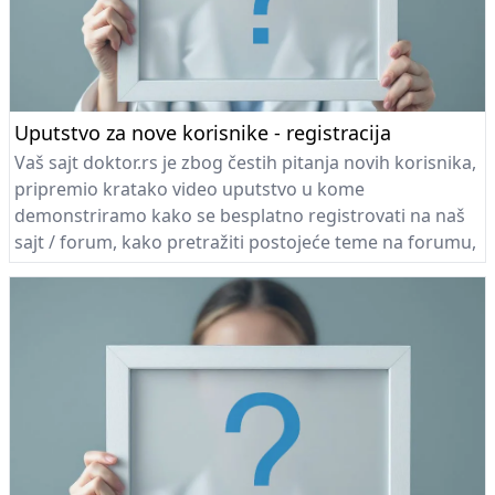
Uputstvo za nove korisnike - registracija
Vaš sajt doktor.rs je zbog čestih pitanja novih korisnika,
pripremio kratako video uputstvo u kome
demonstriramo kako se besplatno registrovati na naš
sajt / forum, kako pretražiti postojeće teme na forumu,
kako postaviti pitanje i kako poslati odgovor... Naravno
za sve registrovane korisnike sajta omogućeno je i
besplatno korišćenje NetDoktor servisa!