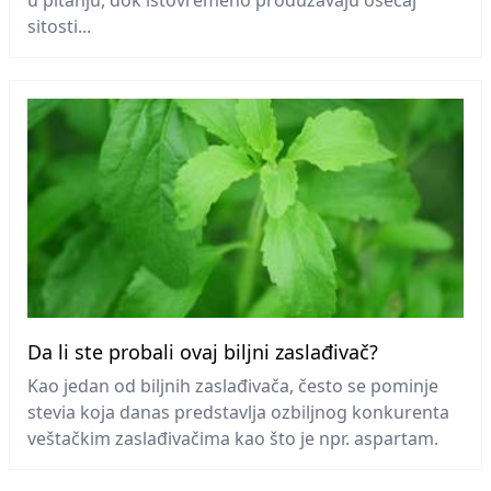
u pitanju, dok istovremeno produžavaju osećaj
sitosti...
Da li ste probali ovaj biljni zaslađivač?
Kao jedan od biljnih zaslađivača, često se pominje
stevia koja danas predstavlja ozbiljnog konkurenta
veštačkim zaslađivačima kao što je npr. aspartam.