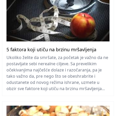
5 faktora koji utiču na brzinu mršavljenja
Ukoliko želite da smršate, za početak je važno da ne
postavljate sebi nerealne ciljeve. Sa prevelikim
očekivanjima najčešće dolaze i razočaranja, pa je
tako važno da, pre nego što se obeshrabrite i
odustanete od novog režima ishrane, uzmete u
obzir sve faktore koji utiču na brzinu mršavljenja...