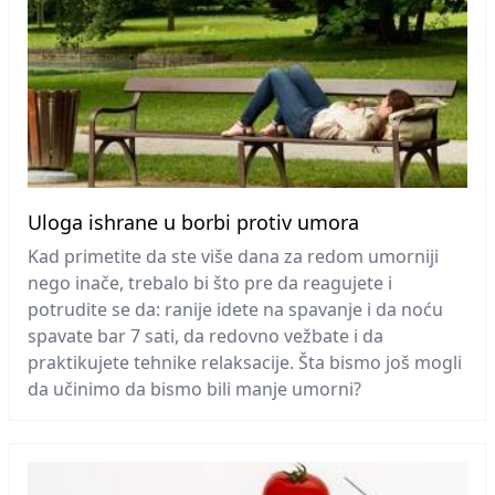
Uloga ishrane u borbi protiv umora
Kad primetite da ste više dana za redom umorniji
nego inače, trebalo bi što pre da reagujete i
potrudite se da: ranije idete na spavanje i da noću
spavate bar 7 sati, da redovno vežbate i da
praktikujete tehnike relaksacije. Šta bismo još mogli
da učinimo da bismo bili manje umorni?