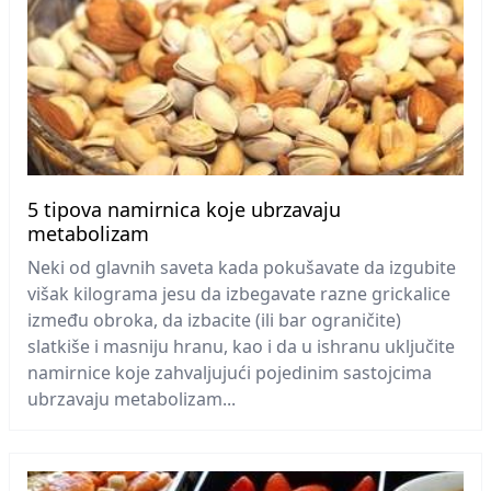
5 tipova namirnica koje ubrzavaju
metabolizam
Neki od glavnih saveta kada pokušavate da izgubite
višak kilograma jesu da izbegavate razne grickalice
između obroka, da izbacite (ili bar ograničite)
slatkiše i masniju hranu, kao i da u ishranu uključite
namirnice koje zahvaljujući pojedinim sastojcima
ubrzavaju metabolizam...