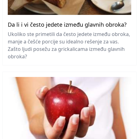
Da li i vi često jedete između glavnih obroka?
Ukoliko ste primetili da često jedete između obroka,
manje a češće porcije su idealno rešenje za vas.
Zašto ljudi posežu za grickalicama između glavnih
obroka?