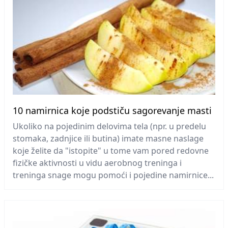
10 namirnica koje podstiču sagorevanje masti
Ukoliko na pojedinim delovima tela (npr. u predelu
stomaka, zadnjice ili butina) imate masne naslage
koje želite da "istopite" u tome vam pored redovne
fizičke aktivnosti u vidu aerobnog treninga i
treninga snage mogu pomoći i pojedine namirnice...