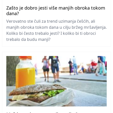
Zašto je dobro jesti više manjih obroka tokom
dana?
Verovatno ste čuli za trend uzimanja češćih, ali
manjih obroka tokom dana u cilju bržeg mršavljenja.
Koliko bi često trebalo jesti? I koliko bi ti obroci
trebalo da budu manji?