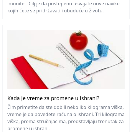
imunitet. Cilj je da postepeno usvajate nove navike
kojih ćete se pridržavati i ubuduće u životu.
Kada je vreme za promene u ishrani?
Čim primetite da ste dobili nekoliko kilograma viška,
vreme je da povedete računa o ishrani. Tri kilograma
viška, prema stručnjacima, predstavljaju trenutak za
promene u ishrani.