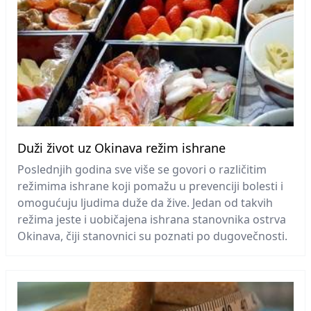
Duži život uz Okinava režim ishrane
Poslednjih godina sve više se govori o različitim
režimima ishrane koji pomažu u prevenciji bolesti i
omogućuju ljudima duže da žive. Jedan od takvih
režima jeste i uobičajena ishrana stanovnika ostrva
Okinava, čiji stanovnici su poznati po dugovečnosti.