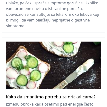
ublaže, pa čak i spreče simptome gorušice. Ukoliko
vam promene navika u ishrani ne pomažu,
obavezno se konsultujte sa lekarom oko lekova koji
bi mogli da vam olakšaju neprijatne digestivne
simptome.
Kako da smanjimo potrebu za grickalicama?
Između obroka kada osetimo pad energije često