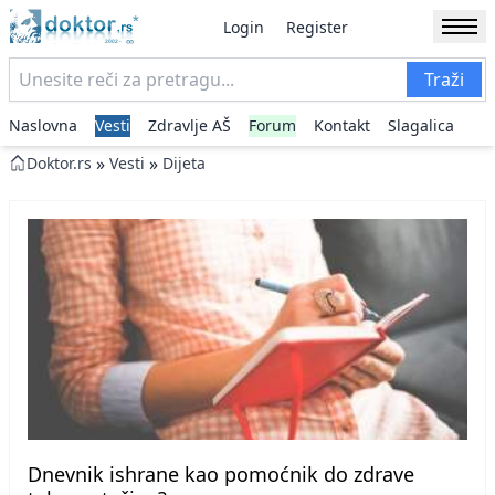
Login
Register
Traži
Naslovna
Vesti
Zdravlje AŠ
Forum
Kontakt
Slagalica
»
»
Doktor.rs
Vesti
Dijeta
Dnevnik ishrane kao pomoćnik do zdrave