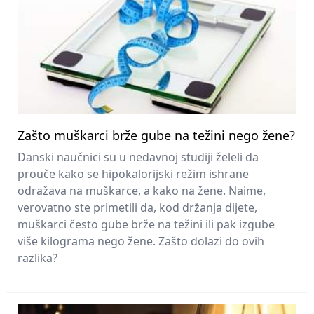
Zašto muškarci brže gube na težini nego žene?
Danski naučnici su u nedavnoj studiji želeli da
prouče kako se hipokalorijski režim ishrane
odražava na muškarce, a kako na žene. Naime,
verovatno ste primetili da, kod držanja dijete,
muškarci često gube brže na težini ili pak izgube
više kilograma nego žene. Zašto dolazi do ovih
razlika?