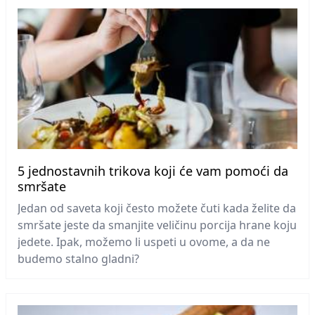
5 jednostavnih trikova koji će vam pomoći da
smršate
Jedan od saveta koji često možete čuti kada želite da
smršate jeste da smanjite veličinu porcija hrane koju
jedete. Ipak, možemo li uspeti u ovome, a da ne
budemo stalno gladni?