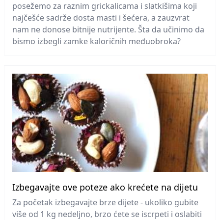
posežemo za raznim grickalicama i slatkišima koji
najčešće sadrže dosta masti i šećera, a zauzvrat
nam ne donose bitnije nutrijente. Šta da učinimo da
bismo izbegli zamke kaloričnih međuobroka?
Izbegavajte ove poteze ako krećete na dijetu
Za početak izbegavajte brze dijete - ukoliko gubite
više od 1 kg nedeljno, brzo ćete se iscrpeti i oslabiti