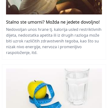
Stalno ste umorni? Možda ne jedete dovoljno!
Nedovoljan unos hrane tj. kalorija usled restriktivnih
dijeta, nedostatka apetita ili iz drugih razloga može
biti uzrok različitih zdravstvenih tegoba, kao što su
nizak nivo energije, nervoza i promenljivo
raspoloženje, itd.