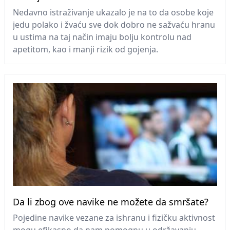
Nedavno istraživanje ukazalo je na to da osobe koje
jedu polako i žvaću sve dok dobro ne sažvaću hranu
u ustima na taj način imaju bolju kontrolu nad
apetitom, kao i manji rizik od gojenja.
Da li zbog ove navike ne možete da smršate?
Pojedine navike vezane za ishranu i fizičku aktivnost