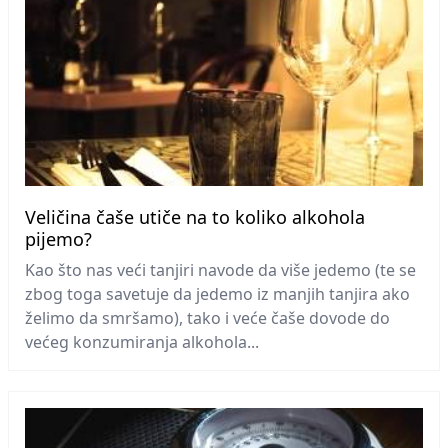
Veličina čaše utiče na to koliko alkohola
pijemo?
Kao što nas veći tanjiri navode da više jedemo (te se
zbog toga savetuje da jedemo iz manjih tanjira ako
želimo da smršamo), tako i veće čaše dovode do
većeg konzumiranja alkohola...