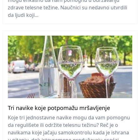
mogu efikasno da nam pomognu u održavanju
zdrave telesne težine. Naučnici su nedavno utvrdili
da ljudi koji...
Tri navike koje potpomažu mršavljenje
Koje tri jednostavne navike mogu da vam pomognu
da regulišete ili održite telesnu težinu? Reč je o
navikama koje jačaju samokontrolu kada je ishrana