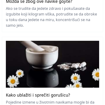
Možda se zbog ove navike gojite?
Ako se trudite da jedete zdravo i pokušavate da
izgubite koji kilogram viška, potrudite se da obroke
u toku dana jedete na miru, koncentrišući se na
samo jelo.
Kako ublažiti i sprečiti gorušicu?
Pojedine izmene u životnim navikama mogle bi da