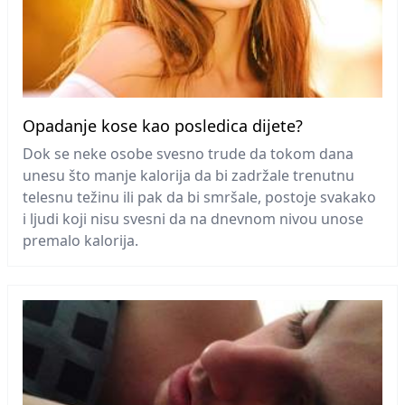
Opadanje kose kao posledica dijete?
Dok se neke osobe svesno trude da tokom dana
unesu što manje kalorija da bi zadržale trenutnu
telesnu težinu ili pak da bi smršale, postoje svakako
i ljudi koji nisu svesni da na dnevnom nivou unose
premalo kalorija.