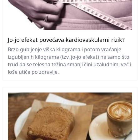
Jo-jo efekat povećava kardiovaskularni rizik?
Brzo gubljenje viška kilograma i potom vraćanje
izgubljenih kilograma (tzv. jo-jo efekat) ne samo što
trud da se telesna težina smanji čini uzaludnim, već i
loše utiče po zdravlje.