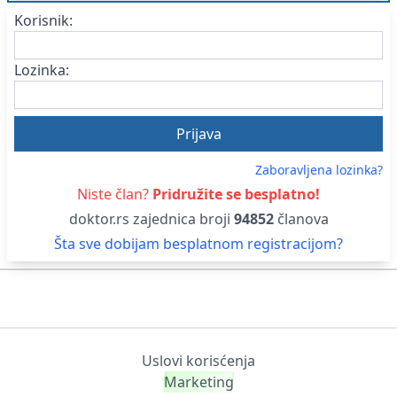
Korisnik:
Lozinka:
Zaboravljena lozinka?
Niste član?
Pridružite se besplatno!
doktor.rs zajednica broji
94852
članova
Šta sve dobijam besplatnom registracijom?
Uslovi korisćenja
Marketing