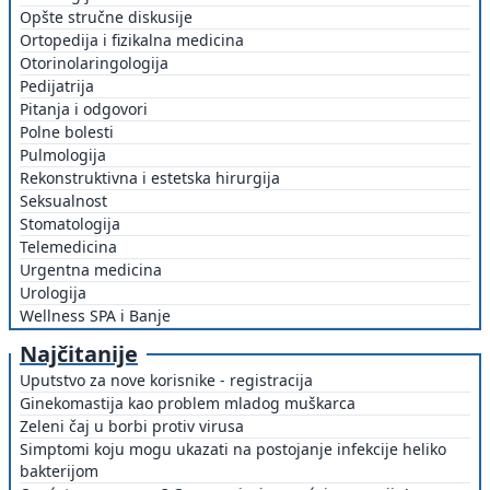
Opšte stručne diskusije
Ortopedija i fizikalna medicina
Otorinolaringologija
Pedijatrija
Pitanja i odgovori
Polne bolesti
Pulmologija
Rekonstruktivna i estetska hirurgija
Seksualnost
Stomatologija
Telemedicina
Urgentna medicina
Urologija
Wellness SPA i Banje
Najčitanije
Uputstvo za nove korisnike - registracija
Ginekomastija kao problem mladog muškarca
Zeleni čaj u borbi protiv virusa
Simptomi koju mogu ukazati na postojanje infekcije heliko
bakterijom