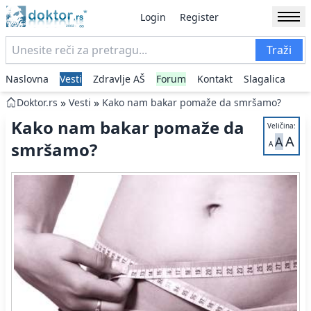
Login
Register
Traži
Naslovna
Vesti
Zdravlje AŠ
Forum
Kontakt
Slagalica
»
»
Doktor.rs
Vesti
Kako nam bakar pomaže da smršamo?
Kako nam bakar pomaže da
Veličina:
A
A
smršamo?
A