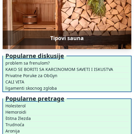
Tipovi sauna
Popularne diskusije
problem sa frenulom?
KAKO SE BORITI SA KARCINOMOM SAVETI I ISKUSTVA
Privatne Poruke za ObGyn
CALI VITA
ligamenti skocnog zgloba
Popularne pretrage
Holesterol
Hemoroidi
štitna žlezda
Trudnoća
Aronija