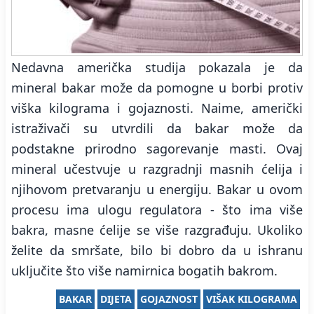
Nedavna američka studija pokazala je da
mineral bakar može da pomogne u borbi protiv
viška kilograma i gojaznosti. Naime, američki
istraživači su utvrdili da bakar može da
podstakne prirodno sagorevanje masti. Ovaj
mineral učestvuje u razgradnji masnih ćelija i
njihovom pretvaranju u energiju. Bakar u ovom
procesu ima ulogu regulatora - što ima više
bakra, masne ćelije se više razgrađuju. Ukoliko
želite da smršate, bilo bi dobro da u ishranu
uključite što više namirnica bogatih bakrom.
BAKAR
DIJETA
GOJAZNOST
VIŠAK KILOGRAMA