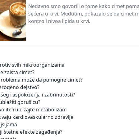
Nedavno smo govorili o tome kako cimet pomaž
šećera u krvi. Međutim, pokazalo se da cimet
kontroli nivoa lipida u krvi.
rotiv svih mikroorganizama
ite zaista cimet?
 problema može da pomogne cimet?
cerogeno dejstvo?
eg raspoloženja i zabrinutosti?
blažiti gorušicu?
volite i ubrzajte metabolizam
uvaju kardiovaskularno zdravlje
jsijama
ji štetne efekte zagađenja?