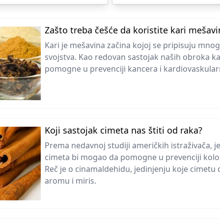
Zašto treba češće da koristite kari mešavi
Kari je mešavina začina kojoj se pripisuju mn
svojstva. Kao redovan sastojak naših obroka k
pomogne u prevenciji kancera i kardiovaskularn
Koji sastojak cimeta nas štiti od raka?
Prema nedavnoj studiji američkih istraživača, j
cimeta bi mogao da pomogne u prevenciji kolo
Reč je o cinamaldehidu, jedinjenju koje cimetu 
aromu i miris.