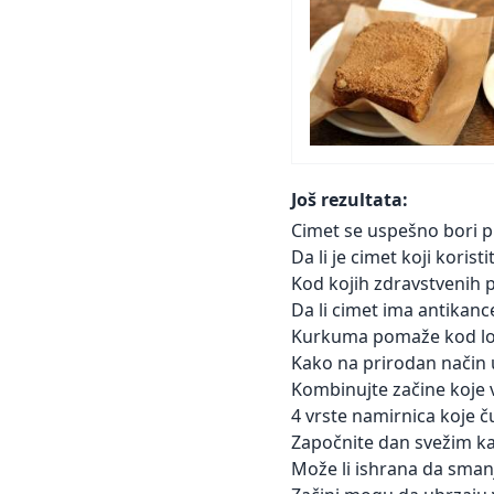
Još rezultata:
Cimet se uspešno bori p
Da li je cimet koji korist
Kod kojih zdravstvenih
Da li cimet ima antikan
Kurkuma pomaže kod loš
Kako na prirodan način u
Kombinujte začine koje 
4 vrste namirnica koje č
Započnite dan svežim ka
Može li ishrana da sman