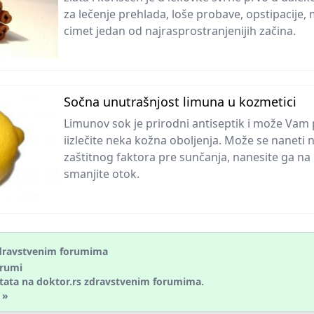
za lečenje prehlada, loše probave, opstipacije,
cimet jedan od najrasprostranjenijih začina.
Sočna unutrašnjost limuna u kozmetici
Limunov sok je prirodni antiseptik i može Vam
iizlečite neka kožna oboljenja. Može se naneti
zaštitnog faktora pre sunčanja, nanesite ga n
smanjite otok.
 zdravstvenim forumima
orumi
tata na doktor.rs
zdravstvenim forumima.
 »