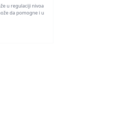
e u regulaciji nivoa
 može da pomogne i u