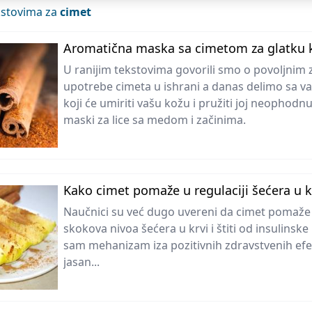
ekstovima za
cimet
Aromatična maska sa cimetom za glatku k
U ranijim tekstovima govorili smo o povoljnim
upotrebe cimeta u ishrani a danas delimo sa 
koji će umiriti vašu kožu i pružiti joj neophodnu
maski za lice sa medom i začinima.
Kako cimet pomaže u regulaciji šećera u k
Naučnici su već dugo uvereni da cimet pomaže 
skokova nivoa šećera u krvi i štiti od insulinske
sam mehanizam iza pozitivnih zdravstvenih efe
jasan...