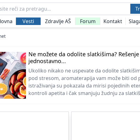
Tr
lovna
Vesti
Zdravlje AŠ
Forum
Kontakt
Slag
met
Ne možete da odolite slatkišima? Rešenje
jednostavno...
Ukoliko nikako ne uspevate da odolite slatkišim
pod stresom, aromaterapija vam može biti od 
istraživanja su pokazala da mirisi pojedinih et
kontroli apetita i čak smanjuju žudnju za slatkiš