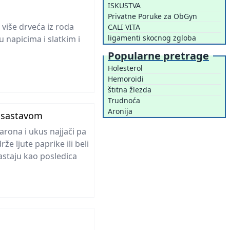
ISKUSTVA
Privatne Poruke za ObGyn
 više drveća iz roda
CALI VITA
ligamenti skocnog zgloba
 napicima i slatkim i
Popularne pretrage
Holesterol
Hemoroidi
štitna žlezda
Trudnoća
Aronija
m sastavom
arona i ukus najjači pa
že ljute paprike ili beli
astaju kao posledica