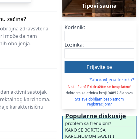
Tipovi sauna
nu začina?
Korisnik:
ogobrojna zdravsvtena
ari može da nam
ih oboljenja.
Lozinka:
Zaboravljena lozinka?
Niste član?
Pridružite se besplatno!
edan aktivni sastojak
doktor.rs zajednica broji
94852
članova
rektalnog karcinoma.
Šta sve dobijam besplatnom
registracijom?
daje karakterisičnu
Popularne diskusije
problem sa frenulom?
KAKO SE BORITI SA
KARCINOMOM SAVETI I