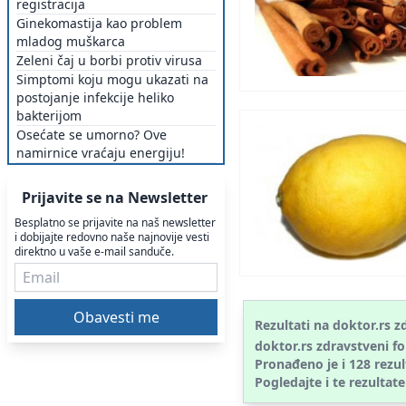
registracija
Ginekomastija kao problem
mladog muškarca
Zeleni čaj u borbi protiv virusa
Simptomi koju mogu ukazati na
postojanje infekcije heliko
bakterijom
Osećate se umorno? Ove
namirnice vraćaju energiju!
Prijavite se na Newsletter
Besplatno se prijavite na naš newsletter
i dobijajte redovno naše najnovije vesti
direktno u vaše e-mail sanduče.
Rezultati na doktor.rs
doktor.rs zdravstveni f
Pronađeno je i
128
rezul
Pogledajte i te rezultate