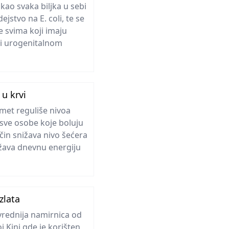
i kao svaka biljka u sebi
jstvo na E. coli, te se
 svima koji imaju
ili urogenitalnom
 u krvi
imet reguliše nivoa
 sve osobe koje boluju
ačin snižava nivo šećera
država dnevnu energiju
zlata
 vrednija namirnica od
j Kini gde je korišten