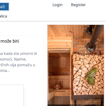
Login
Register
aži
alica
 može biti
a kada ste umorni ili
pomoći. Naime,
eričnih ulja pomažu u
ima...