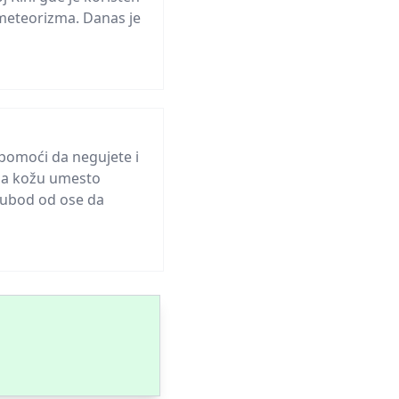
 meteorizma. Danas je
 pomoći da negujete i
 na kožu umesto
a ubod od ose da