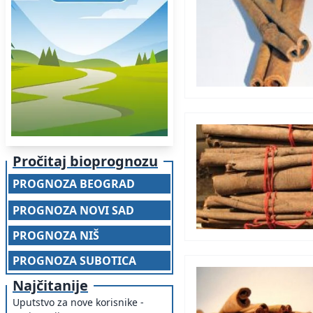
Pročitaj bioprognozu
PROGNOZA BEOGRAD
PROGNOZA NOVI SAD
PROGNOZA NIŠ
PROGNOZA SUBOTICA
Najčitanije
Uputstvo za nove korisnike -