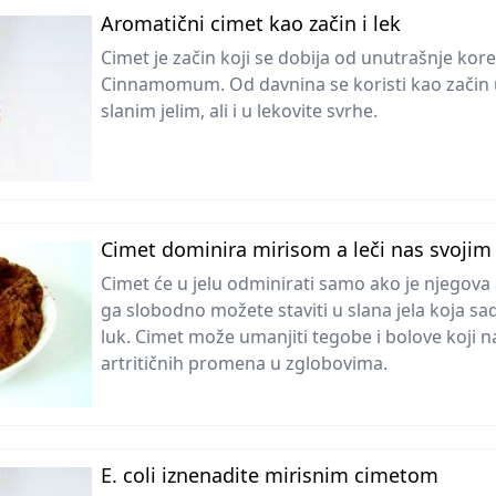
Aromatični cimet kao začin i lek
Cimet je začin koji se dobija od unutrašnje kore
Cinnamomum. Od davnina se koristi kao začin u
slanim jelim, ali i u lekovite svrhe.
Cimet dominira mirisom a leči nas svoji
Cimet će u jelu odminirati samo ako je njegova 
ga slobodno možete staviti u slana jela koja sadr
luk. Cimet može umanjiti tegobe i bolove koji n
artritičnih promena u zglobovima.
E. coli iznenadite mirisnim cimetom