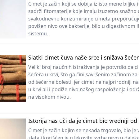
Cimet je začin koji se dobija iz istoimene biljke 
sadrži fitomaterije koje imaju izuzetno snažno de
svakodnevno konzumiranje cimeta preporučuje
povišen nivo ove bakterije, bilo u digestivnom 
sistemu.
Slatki cimet čuva naše srce i snižava šećer
Veliki broj naučnih istraživanja je potvrdio da c
šećera u krvi, što ga čini savršenim začinom za
od šećerne bolesti, jer cimet na najprirodniji n
u krvi ali i podiže nivo našeg raspoloženja i o
na visokom nivou.
Istorija nas uči da je cimet bio vredniji od 
Cimet je začin kojim se nekada trgovalo, bio je
zlata i korišćen je u lekovite svrhe prvo u daleko