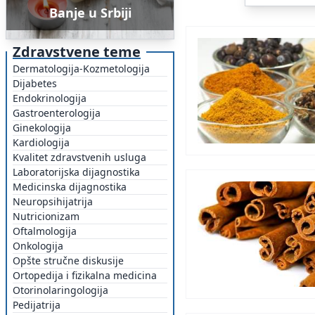
Banje u Srbiji
Zdravstvene teme
Dermatologija-Kozmetologija
Dijabetes
Endokrinologija
Gastroenterologija
Ginekologija
Kardiologija
Kvalitet zdravstvenih usluga
Laboratorijska dijagnostika
Medicinska dijagnostika
Neuropsihijatrija
Nutricionizam
Oftalmologija
Onkologija
Opšte stručne diskusije
Ortopedija i fizikalna medicina
Otorinolaringologija
Pedijatrija