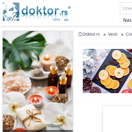
Nas
»
»
Doktor.rs
Vesti
Ci