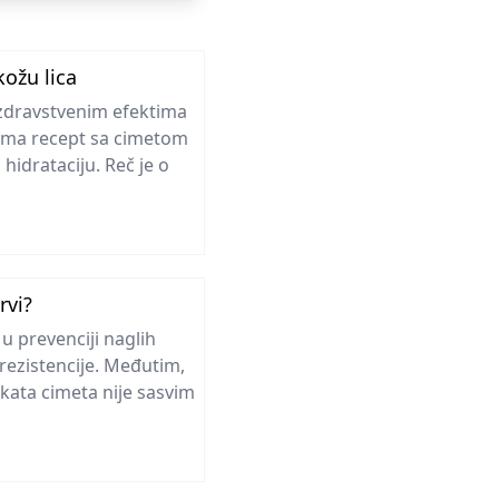
ožu lica
 zdravstvenim efektima
vama recept sa cimetom
 hidrataciju. Reč je o
rvi?
u prevenciji naglih
 rezistencije. Međutim,
kata cimeta nije sasvim