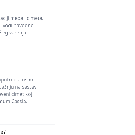
ciji meda i cimeta.
oj vodi navodno
šeg varenja i
upotrebu, osim
 pažnju na sastav
eveni cimet koji
mum Cassia.
ne?