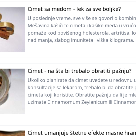
Cimet sa medom - lek za sve boljke?
U poslednje vreme, sve više se govori o kombina
Mešavina kašičice cimeta i kašike meda u vruć
pomaže kod povišenog holesterola, artritisa, lo
nadimanja, slabog imuniteta i viška kilograma.
Cimet - na šta bi trebalo obratiti pažnju?
Ukoliko planirate da cimet uvedete u redovnu 
konsultacije sa lekarom, trebalo bi da obratite
cimeta koji koristite. Obratite pažnju da li je ml
uzimate Cinnamomum Zeylanicum ili Cinnamo
Cimet umanjuje štetne efekte masne hra