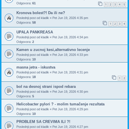
Odgovora:
61
1
2
3
4
5
Kronova bolest?! Da ili ne?
Poslednji post od
kladik
«
Pet Jun 19, 2026 4:35 pm
Odgovora:
58
1
2
3
4
UPALA PANKREASA
Poslednji post od
kladik
«
Pet Jun 19, 2026 4:34 pm
Odgovora:
2
Kamen u zucnoj kesi,alternativno lecenje
Poslednji post od
kladik
«
Pet Jun 19, 2026 4:33 pm
Odgovora:
10
masna jetra - iskustva
Poslednji post od
kladik
«
Pet Jun 19, 2026 4:31 pm
Odgovora:
18
1
2
bol na desnoj strani ispod rebara
Poslednji post od
kladik
«
Pet Jun 19, 2026 4:30 pm
Odgovora:
5
Helicobacter pylori ? - molim tumačenje rezultata
Poslednji post od
kladik
«
Pet Jun 19, 2026 4:29 pm
Odgovora:
10
PROBLEM SA CREVIMA ILI ?!
Poslednji post od
kladik
«
Pet Jun 19, 2026 4:27 pm