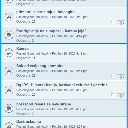
Odgovora:
7
primarni sklerozirajuci holangitis
Poslednji post od
kladik
«
Pet Jun 19, 2026 4:46 pm
Odgovora:
16
1
2
Podrigivanje na sumpor ili barena jaja?
Poslednji post od
kladik
«
Pet Jun 19, 2026 4:44 pm
Odgovora:
3
Ranisan
Poslednji post od
kladik
«
Pet Jun 19, 2026 4:42 pm
Odgovora:
11
Sok od cedjenog krompira
Poslednji post od
kladik
«
Pet Jun 19, 2026 4:41 pm
Odgovora:
25
1
2
Dg IBS, Hijatus Hernija, kaskadni zeludac i gastritis
Poslednji post od
kladik
«
Pet Jun 19, 2026 4:39 pm
Odgovora:
20
1
2
bol ispod rebara sa leve strane
Poslednji post od
kladik
«
Pet Jun 19, 2026 4:38 pm
Odgovora:
7
Gastroskopija
Poslednji post od
kladik
«
Pet Jun 19, 2026 4:37 pm