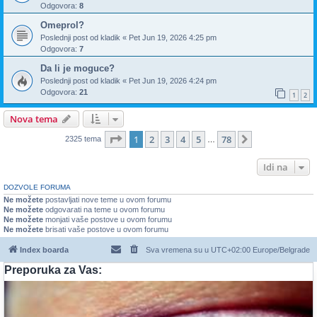
Odgovora:
8
Omeprol?
Poslednji post od
kladik
«
Pet Jun 19, 2026 4:25 pm
Odgovora:
7
Da li je moguce?
Poslednji post od
kladik
«
Pet Jun 19, 2026 4:24 pm
Odgovora:
21
1
2
Nova tema
Stranica
1
od
78
1
2
3
4
5
78
Sledeća
2325 tema
…
Idi na
DOZVOLE FORUMA
Ne možete
postavljati nove teme u ovom forumu
Ne možete
odgovarati na teme u ovom forumu
Ne možete
monjati vaše postove u ovom forumu
Ne možete
brisati vaše postove u ovom forumu
Index boarda
Sva vremena su u UTC+02:00 Europe/Belgrade
Preporuka za Vas: