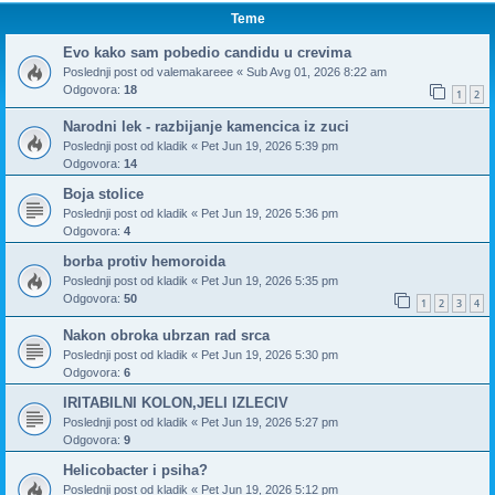
Teme
Evo kako sam pobedio candidu u crevima
Poslednji post od
valemakareee
«
Sub Avg 01, 2026 8:22 am
Odgovora:
18
1
2
Narodni lek - razbijanje kamencica iz zuci
Poslednji post od
kladik
«
Pet Jun 19, 2026 5:39 pm
Odgovora:
14
Boja stolice
Poslednji post od
kladik
«
Pet Jun 19, 2026 5:36 pm
Odgovora:
4
borba protiv hemoroida
Poslednji post od
kladik
«
Pet Jun 19, 2026 5:35 pm
Odgovora:
50
1
2
3
4
Nakon obroka ubrzan rad srca
Poslednji post od
kladik
«
Pet Jun 19, 2026 5:30 pm
Odgovora:
6
IRITABILNI KOLON,JELI IZLECIV
Poslednji post od
kladik
«
Pet Jun 19, 2026 5:27 pm
Odgovora:
9
Helicobacter i psiha?
Poslednji post od
kladik
«
Pet Jun 19, 2026 5:12 pm