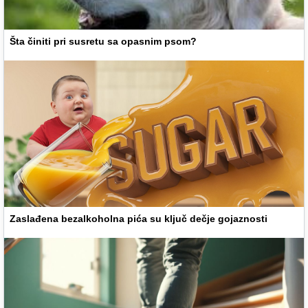
Šta činiti pri susretu sa opasnim psom?
Zaslađena bezalkoholna pića su ključ dečje gojaznosti