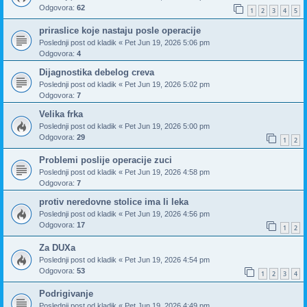
Odgovora:
62
1
2
3
4
5
priraslice koje nastaju posle operacije
Poslednji post od
kladik
«
Pet Jun 19, 2026 5:06 pm
Odgovora:
4
Dijagnostika debelog creva
Poslednji post od
kladik
«
Pet Jun 19, 2026 5:02 pm
Odgovora:
7
Velika frka
Poslednji post od
kladik
«
Pet Jun 19, 2026 5:00 pm
Odgovora:
29
1
2
Problemi poslije operacije zuci
Poslednji post od
kladik
«
Pet Jun 19, 2026 4:58 pm
Odgovora:
7
protiv neredovne stolice ima li leka
Poslednji post od
kladik
«
Pet Jun 19, 2026 4:56 pm
Odgovora:
17
1
2
Za DUXa
Poslednji post od
kladik
«
Pet Jun 19, 2026 4:54 pm
Odgovora:
53
1
2
3
4
Podrigivanje
Poslednji post od
kladik
«
Pet Jun 19, 2026 4:49 pm