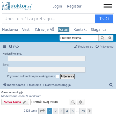
Login
Register
Traži
Naslovna
Vesti
Zdravlje AŠ
Forum
Kontakt
Slagalica
Pretra
Na
FAQ
Registruj se
Prijavite se
Korisničko ime:
Šifra:
|
Prijavi me automatski pri svakoj poseti
Pr
Index boarda
Medicina
Gastroenterologija
Gastroenterologija
Moderatori:
vlada99
,
moderato
Pretraga
Napredna pretraga
Nova tema
Stranica
1
od
78
1
2
3
4
5
78
Sledeća
2325 tema
…