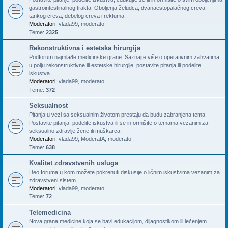
gastrointestinalnog trakta. Oboljenja želudca, dvanaestopalačnog creva,
tankog creva, debelog creva i rektuma.
Moderatori:
vlada99
,
moderato
Teme:
2325
Rekonstruktivna i estetska hirurgija
Podforum najmlađe medicinske grane. Saznajte više o operativnim zahvatima
u polju rekonstruktivne ili estetske hirurgije, postavite pitanja ili podelite
iskustva.
Moderatori:
vlada99
,
moderato
Teme:
372
Seksualnost
Pitanja u vezi sa seksualnim životom prestaju da budu zabranjena tema.
Postavite pitanja, podelite iskustva ili se informišite o temama vezanim za
seksualno zdravlje žene ili muškarca.
Moderatori:
vlada99
,
ModeratA
,
moderato
Teme:
638
Kvalitet zdravstvenih usluga
Deo foruma u kom možete pokrenuti diskusije o ličnim iskustvima vezanim za
zdravstveni sistem.
Moderatori:
vlada99
,
moderato
Teme:
72
Telemedicina
Nova grana medicine koja se bavi edukacijom, dijagnostikom ili lečenjem