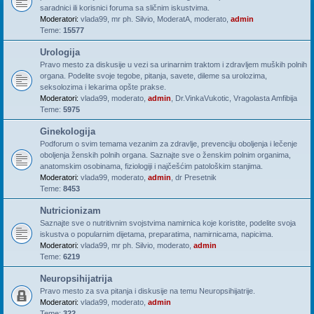
saradnici ili korisnici foruma sa sličnim iskustvima.
Moderatori:
vlada99
,
mr ph. Silvio
,
ModeratA
,
moderato
,
admin
Teme:
15577
Urologija
Pravo mesto za diskusije u vezi sa urinarnim traktom i zdravljem muških polnih
organa. Podelite svoje tegobe, pitanja, savete, dileme sa urolozima,
seksolozima i lekarima opšte prakse.
Moderatori:
vlada99
,
moderato
,
admin
,
Dr.VinkaVukotic
,
Vragolasta Amfibija
Teme:
5975
Ginekologija
Podforum o svim temama vezanim za zdravlje, prevenciju oboljenja i lečenje
oboljenja ženskih polnih organa. Saznajte sve o ženskim polnim organima,
anatomskim osobinama, fiziologiji i najčešćim patološkim stanjima.
Moderatori:
vlada99
,
moderato
,
admin
,
dr Presetnik
Teme:
8453
Nutricionizam
Saznajte sve o nutritivnim svojstvima namirnica koje koristite, podelite svoja
iskustva o popularnim dijetama, preparatima, namirnicama, napicima.
Moderatori:
vlada99
,
mr ph. Silvio
,
moderato
,
admin
Teme:
6219
Neuropsihijatrija
Pravo mesto za sva pitanja i diskusije na temu Neuropsihijatrije.
Moderatori:
vlada99
,
moderato
,
admin
Teme:
322