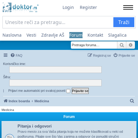
Login
Register
Traži
Naslovna
Vesti
Zdravlje AŠ
Forum
Kontakt
Slagalica
Pretra
Na
FAQ
Registruj se
Prijavite se
Korisničko ime:
Šifra:
|
Prijavi me automatski pri svakoj poseti
Pr
Index boarda
Medicina
Medicina
Forum
Pitanja i odgovori
Pravo mesto za sva Vaša pitanja koja ne možete klasifikovati u neki od
podforuma. Pitajte sve što Vas zanima a odgovor će ponuditi stručni