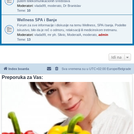
putem telekomunikacionih sredstava
Moderatori:
vlada99
,
moderato
,
Dr Branislav
Teme:
10
Wellness SPA i Banje
Forum za sve informacije i diskusije na temu Wellness, SPA i banja. Podelite
iskustvo, bilo da je reč o odmoru, relaksaciji ili medicinskom tretmanu.
Moderatori:
vlada99
,
mr ph. Silvio
,
ModeratA
,
moderato
,
admin
Teme:
13
Idi na
Index boarda
Sva vremena su u UTC+02:00 Europe/Belgrade
Preporuka za Vas: