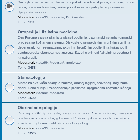
Saznajte kako se astma, hronična opstruktivna bolest pluća, emfizem, tumori
pluća, hronična ili akutna, bakterijska ili virusna upala pluća, preveniraju,
dijagnostikuju i leče.
Moderatori:
vlada99
,
moderato
,
Dr Branislav
Teme:
1111
Ortopedija i fizikalna medicina
Deo Foruma za sva pitanja iz oblasti oboljenja, traumatskih stanja, tumorskih
procesa na koštanom sistemu. Diskusije o ortopedskim hirurškim stanjima,
degenerativnom reumatizmu, akutnim i hroničnim oboljenjima koštanog ili
zglobnog dela lokomotornog aparata. Saveti o primeni fizikalnih procedura i
kineziterapije.
Moderatori:
vlada99
,
ModeratA
,
moderato
Teme:
3458
Stomatologija
Mesto za sva Vaša pitanja o zubima, oralnoj higijeni, prevenciji, negi zuba,
desni i usne duplje. Prepoznavanje problema, dijagnostika i saveti o lečenju.
Moderatori:
vlada99
,
moderato
Teme:
1590
Otorinolaringologija
Diskusije o ORL tj. uho, grlo, nos grani medicine. Sve o anatomiji, fiziologiji u
patološkim stanjima uha, grla i nosa. Postavite pitanje ili podelite iskustva i
savete o tegobama iz oblasti otorinolaringologije.
Moderatori:
vlada99
,
moderato
Teme:
1275