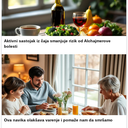
Aktivni sastojak iz čaja smanjuje rizik od Alchajmerove
bolesti
Ova navika olakšava varenje i pomaže nam da smršamo