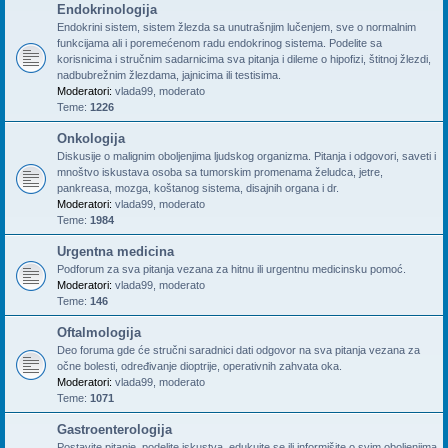
Endokrinologija
Endokrini sistem, sistem žlezda sa unutrašnjim lučenjem, sve o normalnim
funkcijama ali i poremećenom radu endokrinog sistema. Podelite sa
korisnicima i stručnim sadarnicima sva pitanja i dileme o hipofizi, štitnoj žlezdi,
nadbubrežnim žlezdama, jajnicima ili testisima.
Moderatori:
vlada99
,
moderato
Teme:
1226
Onkologija
Diskusije o malignim oboljenjima ljudskog organizma. Pitanja i odgovori, saveti i
mnoštvo iskustava osoba sa tumorskim promenama želudca, jetre,
pankreasa, mozga, koštanog sistema, disajnih organa i dr.
Moderatori:
vlada99
,
moderato
Teme:
1984
Urgentna medicina
Podforum za sva pitanja vezana za hitnu ili urgentnu medicinsku pomoć.
Moderatori:
vlada99
,
moderato
Teme:
146
Oftalmologija
Deo foruma gde će stručni saradnici dati odgovor na sva pitanja vezana za
očne bolesti, određivanje dioptrije, operativnih zahvata oka.
Moderatori:
vlada99
,
moderato
Teme:
1071
Gastroenterologija
Postavite pitanje, podelite iskustva, edukujte se ili informišite o svim oboljenjima