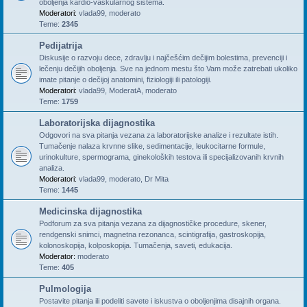
oboljenja kardio-vaskularnog sistema.
Moderatori:
vlada99
,
moderato
Teme:
2345
Pedijatrija
Diskusije o razvoju dece, zdravlju i najčešćim dečijim bolestima, prevenciji i
lečenju dečijih oboljenja. Sve na jednom mestu što Vam može zatrebati ukoliko
imate pitanje o dečijoj anatomini, fiziologiji ili patologiji.
Moderatori:
vlada99
,
ModeratA
,
moderato
Teme:
1759
Laboratorijska dijagnostika
Odgovori na sva pitanja vezana za laboratorijske analize i rezultate istih.
Tumačenje nalaza krvnne slike, sedimentacije, leukocitarne formule,
urinokulture, spermograma, ginekoloških testova ili specijalizovanih krvnih
analiza.
Moderatori:
vlada99
,
moderato
,
Dr Mita
Teme:
1445
Medicinska dijagnostika
Podforum za sva pitanja vezana za dijagnostičke procedure, skener,
rendgenski snimci, magnetna rezonanca, scintigrafija, gastroskopija,
kolonoskopija, kolposkopija. Tumačenja, saveti, edukacija.
Moderator:
moderato
Teme:
405
Pulmologija
Postavite pitanja ili podeliti savete i iskustva o oboljenjima disajnih organa.