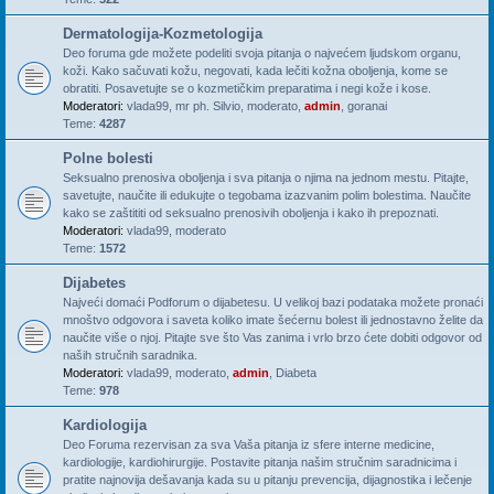
Dermatologija-Kozmetologija
Deo foruma gde možete podeliti svoja pitanja o najvećem ljudskom organu,
koži. Kako sačuvati kožu, negovati, kada lečiti kožna oboljenja, kome se
obratiti. Posavetujte se o kozmetičkim preparatima i negi kože i kose.
Moderatori:
vlada99
,
mr ph. Silvio
,
moderato
,
admin
,
goranai
Teme:
4287
Polne bolesti
Seksualno prenosiva oboljenja i sva pitanja o njima na jednom mestu. Pitajte,
savetujte, naučite ili edukujte o tegobama izazvanim polim bolestima. Naučite
kako se zaštititi od seksualno prenosivih oboljenja i kako ih prepoznati.
Moderatori:
vlada99
,
moderato
Teme:
1572
Dijabetes
Najveći domaći Podforum o dijabetesu. U velikoj bazi podataka možete pronaći
mnoštvo odgovora i saveta koliko imate šećernu bolest ili jednostavno želite da
naučite više o njoj. Pitajte sve što Vas zanima i vrlo brzo ćete dobiti odgovor od
naših stručnih saradnika.
Moderatori:
vlada99
,
moderato
,
admin
,
Diabeta
Teme:
978
Kardiologija
Deo Foruma rezervisan za sva Vaša pitanja iz sfere interne medicine,
kardiologije, kardiohirurgije. Postavite pitanja našim stručnim saradnicima i
pratite najnovija dešavanja kada su u pitanju prevencija, dijagnostika i lečenje