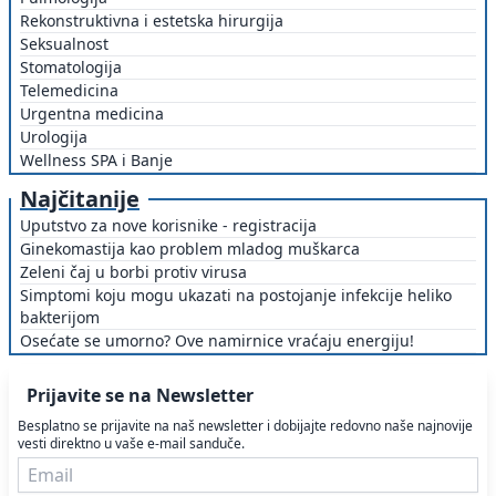
Rekonstruktivna i estetska hirurgija
Seksualnost
Stomatologija
Telemedicina
Urgentna medicina
Urologija
Wellness SPA i Banje
Najčitanije
Uputstvo za nove korisnike - registracija
Ginekomastija kao problem mladog muškarca
Zeleni čaj u borbi protiv virusa
Simptomi koju mogu ukazati na postojanje infekcije heliko
bakterijom
Osećate se umorno? Ove namirnice vraćaju energiju!
Prijavite se na Newsletter
Besplatno se prijavite na naš newsletter i dobijajte redovno naše najnovije
vesti direktno u vaše e-mail sanduče.