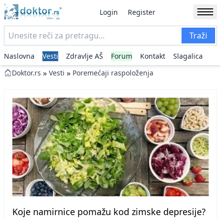
Login
Register
Traži
Naslovna
Vesti
Zdravlje AŠ
Forum
Kontakt
Slagalica
»
»
Doktor.rs
Vesti
Poremećaji raspoloženja
Koje namirnice pomažu kod zimske depresije?