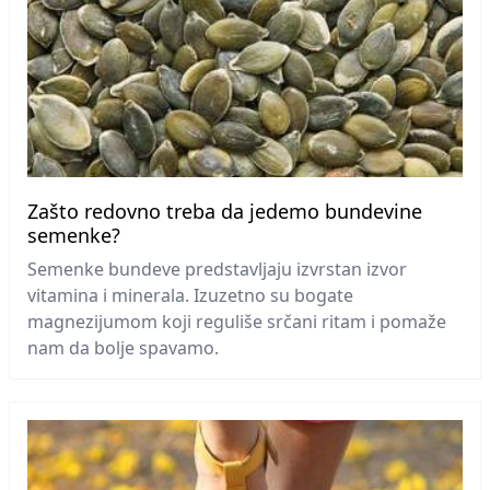
Zašto redovno treba da jedemo bundevine
semenke?
Semenke bundeve predstavljaju izvrstan izvor
vitamina i minerala. Izuzetno su bogate
magnezijumom koji reguliše srčani ritam i pomaže
nam da bolje spavamo.