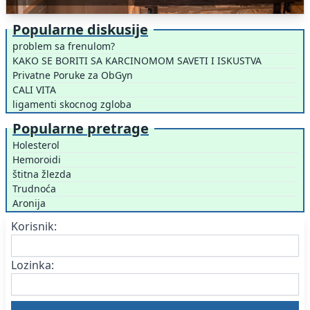
Popularne diskusije
problem sa frenulom?
KAKO SE BORITI SA KARCINOMOM SAVETI I ISKUSTVA
Privatne Poruke za ObGyn
CALI VITA
ligamenti skocnog zgloba
Popularne pretrage
Holesterol
Hemoroidi
štitna žlezda
Trudnoća
Aronija
Korisnik:
Lozinka: