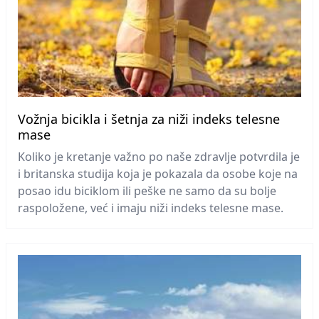
Vožnja bicikla i šetnja za niži indeks telesne
mase
Koliko je kretanje važno po naše zdravlje potvrdila je
i britanska studija koja je pokazala da osobe koje na
posao idu biciklom ili peške ne samo da su bolje
raspoložene, već i imaju niži indeks telesne mase.