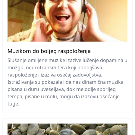
Muzikom do boljeg raspoloženja
Slušanje omiljene muzike izazive lučenje dopamina u
mozgu, neurotransmitera koji poboljšava
raspoloženje i izaziva osećaj zadovoljstva.
Istraživanja su pokazala i da nas dinamična muzika
pisana u duru uveseljava, dok melodije sporijeg
tempa, pisane u molu, mogu da izazovu osećanje
tuge.