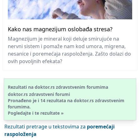
Kako nas magnezijum oslobađa stresa?
Magnezijum je mineral koji deluje smirujuće na
nervni sistem i pomaže nam kod umora, migrena,
nesanice i poremećaja raspoloženja. Zašto dolazi do
ovih povoljnih efekata?
Rezultati na doktor.rs zdravstvenim forumima
doktor.rs zdravstveni forumi
Pronađeno je i
14
rezultata na doktor.rs
zdravstvenim
forumima.
Pogledajte i te rezultate »
Rezultati pretrage u tekstovima za
poremećaji
raspoloženja