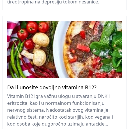
tireotropina na depresiju tokom nesanice.
Da li unosite dovoljno vitamina B12?
Vitamin B12 igra važnu ulogu u stvaranju DNK i
eritrocita, kao i u normalnom funkcionisanju
nervnog sistema. Nedostatak ovog vitamina je
relativno čest, naročito kod starijih, kod vegana i
kod osoba koje dugoročno uzimaju antacide...