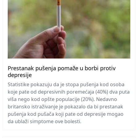
Prestanak pušenja pomaže u borbi protiv
depresije
Statistike pokazuju da je stopa pušenja kod osoba
koje pate od depresivnih poremećaja (40%) dva puta
viša nego kod opšte populacije (20%). Nedavno
britansko istraživanje je pokazalo da bi prestanak
pušenja kod pušača koji pate od depresije mogao
da ublaži simptome ove bolesti.