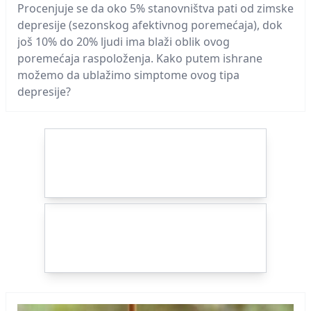
Procenjuje se da oko 5% stanovništva pati od zimske
depresije (sezonskog afektivnog poremećaja), dok
još 10% do 20% ljudi ima blaži oblik ovog
poremećaja raspoloženja. Kako putem ishrane
možemo da ublažimo simptome ovog tipa
depresije?