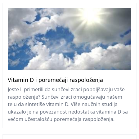
Vitamin D i poremećaji raspoloženja
Jeste li primetili da sunčevi zraci poboljšavaju vaše
raspoloženje? Sunčevi zraci omogućavaju našem
telu da sintetiše vitamin D. Više naučnih studija
ukazalo je na povezanost nedostatka vitamina D sa
većom učestalošću poremećaja raspoloženja.