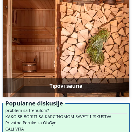
Tipovi sauna
Popularne diskusije
problem sa frenulom?
KAKO SE BORITI SA KARCINOMOM SAVETI I ISKUSTVA
Privatne Poruke za ObGyn
CALI VITA