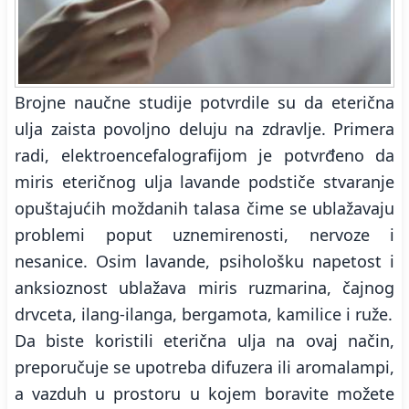
Brojne naučne studije potvrdile su da eterična
ulja zaista povoljno deluju na zdravlje. Primera
radi, elektroencefalografijom je potvrđeno da
miris eteričnog ulja lavande podstiče stvaranje
opuštajućih moždanih talasa čime se ublažavaju
problemi poput uznemirenosti, nervoze i
nesanice. Osim lavande, psihološku napetost i
anksioznost ublažava miris ruzmarina, čajnog
drvceta, ilang-ilanga, bergamota, kamilice i ruže.
Da biste koristili eterična ulja na ovaj način,
preporučuje se upotreba difuzera ili aromalampi,
a vazduh u prostoru u kojem boravite možete