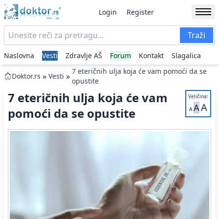
Login
Register
Traži
Naslovna
Vesti
Zdravlje AŠ
Forum
Kontakt
Slagalica
7 eteričnih ulja koja će vam pomoći da se
»
»
Doktor.rs
Vesti
opustite
7 eteričnih ulja koja će vam
Veličina:
A
A
pomoći da se opustite
A