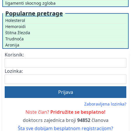
ligamenti skocnog zgloba
Popularne pretrage
Holesterol
Hemoroidi
štitna žlezda
Trudnoća
Aronija
Korisnik:
Lozinka:
Zaboravljena lozinka?
Niste član?
Pridružite se besplatno!
doktor.rs zajednica broji
94852
članova
Šta sve dobijam besplatnom registracijom?