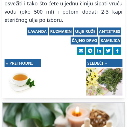
osvežiti i tako što ćete u jednu činiju sipati vruću
vodu (oko 500 ml) i potom dodati 2-3 kapi
eteričnog ulja po izboru.
LAVANDA
RUZMARIN
ULJE RUŽE
ANTISTRES
ČAJNO DRVO
KAMILICA
« PRETHODNI
SLEDEĆI »