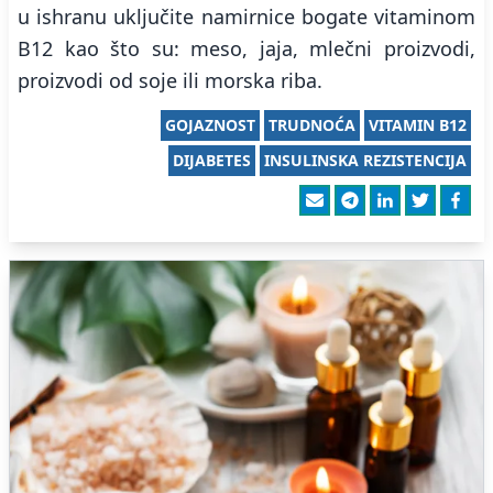
u ishranu uključite namirnice bogate vitaminom
B12 kao što su: meso, jaja, mlečni proizvodi,
proizvodi od soje ili morska riba.
GOJAZNOST
TRUDNOĆA
VITAMIN B12
DIJABETES
INSULINSKA REZISTENCIJA