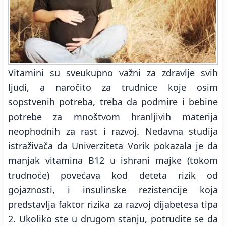
Vitamini su sveukupno važni za zdravlje svih
ljudi, a naročito za trudnice koje osim
sopstvenih potreba, treba da podmire i bebine
potrebe za mnoštvom hranljivih materija
neophodnih za rast i razvoj. Nedavna studija
istraživača da Univerziteta Vorik pokazala je da
manjak vitamina B12 u ishrani majke (tokom
trudnoće) povećava kod deteta rizik od
gojaznosti, i insulinske rezistencije koja
predstavlja faktor rizika za razvoj dijabetesa tipa
2. Ukoliko ste u drugom stanju, potrudite se da