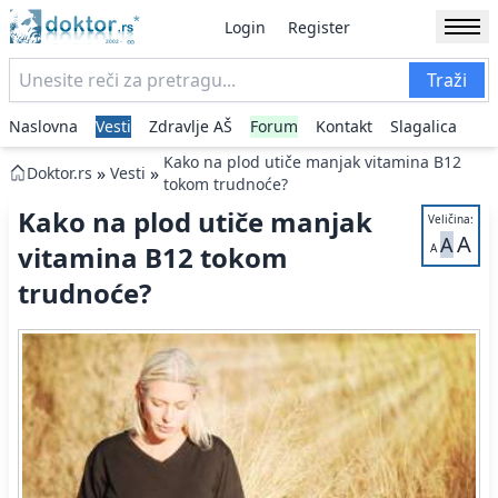
Login
Register
Traži
Naslovna
Vesti
Zdravlje AŠ
Forum
Kontakt
Slagalica
Kako na plod utiče manjak vitamina B12
»
»
Doktor.rs
Vesti
tokom trudnoće?
Kako na plod utiče manjak
Veličina:
A
A
vitamina B12 tokom
A
trudnoće?