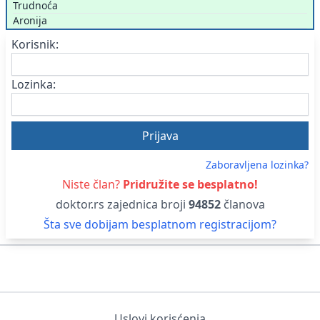
Trudnoća
Aronija
Korisnik:
Lozinka:
Zaboravljena lozinka?
Niste član?
Pridružite se besplatno!
doktor.rs zajednica broji
94852
članova
Šta sve dobijam besplatnom registracijom?
Uslovi korisćenja