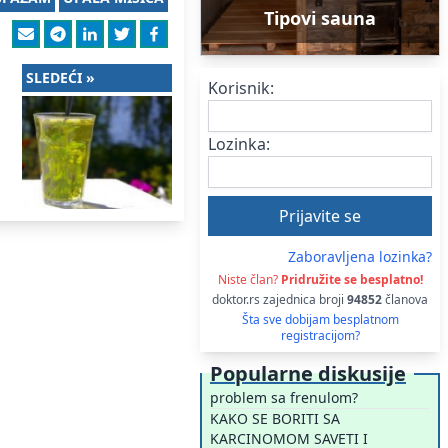
Tipovi sauna
SLEDEĆI »
Korisnik:
Lozinka:
Zaboravljena lozinka?
Niste član?
Pridružite se besplatno!
doktor.rs zajednica broji
94852
članova
Šta sve dobijam besplatnom
registracijom?
Popularne diskusije
problem sa frenulom?
KAKO SE BORITI SA
KARCINOMOM SAVETI I