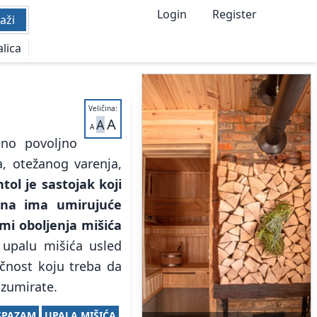
Login
Register
aži
alica
Veličina:
A
A
A
eno povoljno
a, otežanog varenja,
tol je sastojak koji
ana ima umirujuće
omi oboljenja mišića
 upalu mišića usled
ečnost koju treba da
nzumirate.
SPAZAM
UPALA MIŠIĆA