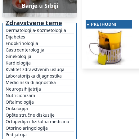
Banje u Srbiji
Zdravstvene teme
« PRETHODNI
Dermatologija-Kozmetologija
Dijabetes
Endokrinologija
Gastroenterologija
Ginekologija
Kardiologija
Kvalitet zdravstvenih usluga
Laboratorijska dijagnostika
Medicinska dijagnostika
Neuropsihijatrija
Nutricionizam
Oftalmologija
Onkologija
Opšte stručne diskusije
Ortopedija i fizikalna medicina
Otorinolaringologija
Pedijatrija