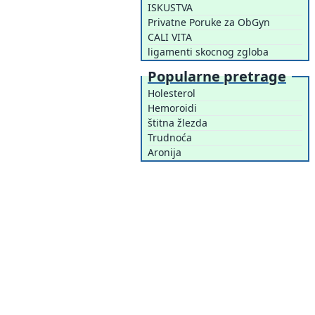
ISKUSTVA
Privatne Poruke za ObGyn
CALI VITA
ligamenti skocnog zgloba
Popularne pretrage
Holesterol
Hemoroidi
štitna žlezda
Trudnoća
Aronija