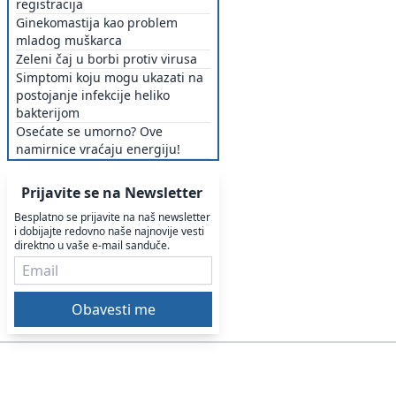
registracija
Ginekomastija kao problem
mladog muškarca
Zeleni čaj u borbi protiv virusa
Simptomi koju mogu ukazati na
postojanje infekcije heliko
bakterijom
Osećate se umorno? Ove
namirnice vraćaju energiju!
Prijavite se na Newsletter
Besplatno se prijavite na naš newsletter
i dobijajte redovno naše najnovije vesti
direktno u vaše e-mail sanduče.