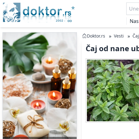
Nas
»
»
Doktor.rs
Vesti
Čaj
Čaj od nane ub