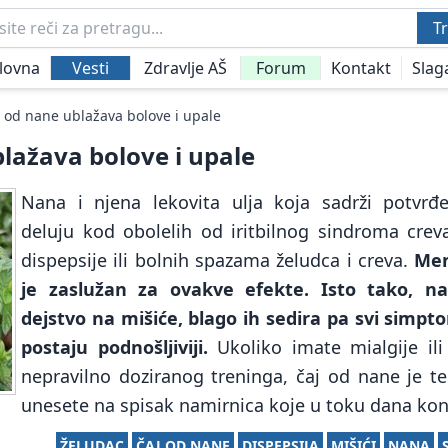
Tr
lovna
Vesti
Zdravlje AŠ
Forum
Kontakt
Slag
 od nane ublažava bolove i upale
lažava bolove i upale
Nana i njena lekovita ulja koja sadrži potvrđ
deluju kod obolelih od iritbilnog sindroma crev
dispepsije ili bolnih spazama želudca i creva.
Men
je zaslužan za ovakve efekte. Isto tako, n
dejstvo na mišiće, blago ih sedira pa svi simpt
postaju podnošljiviji.
Ukoliko imate mialgije ili
nepravilno doziranog treninga, čaj od nane je t
unesete na spisak namirnica koje u toku dana ko
ŽELUDAC
ČAJ OD NANE
DISPEPSIJA
MIŠIĆI
NANA