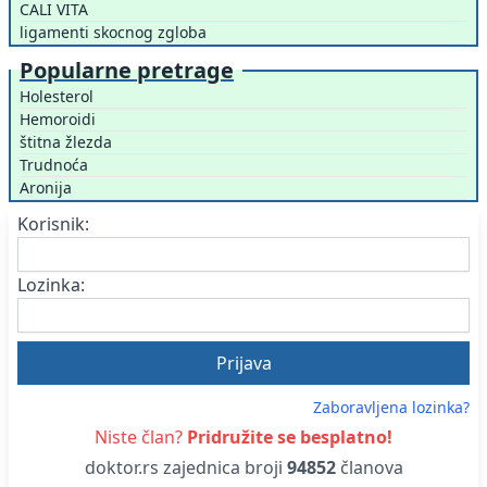
CALI VITA
ligamenti skocnog zgloba
Popularne pretrage
Holesterol
Hemoroidi
štitna žlezda
Trudnoća
Aronija
Korisnik:
Lozinka:
Zaboravljena lozinka?
Niste član?
Pridružite se besplatno!
doktor.rs zajednica broji
94852
članova