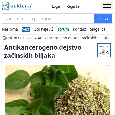
Login
Register
Traži
Naslovna
Vesti
Zdravlje AŠ
Forum
Kontakt
Slagalica
»
»
Doktor.rs
Vesti
Antikancerogeno dejstvo začinskih biljaka
Antikancerogeno dejstvo
Veličina:
A
A
začinskih biljaka
A