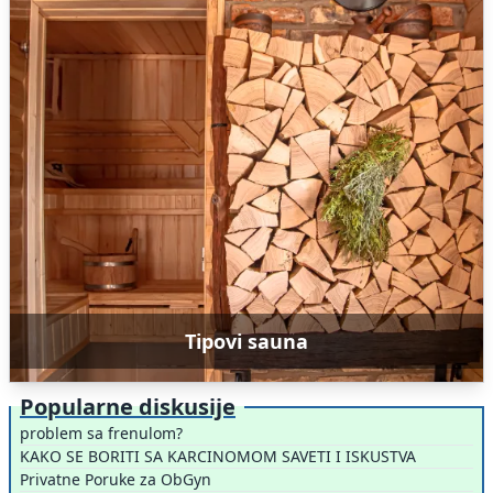
Tipovi sauna
Popularne diskusije
problem sa frenulom?
KAKO SE BORITI SA KARCINOMOM SAVETI I ISKUSTVA
Privatne Poruke za ObGyn