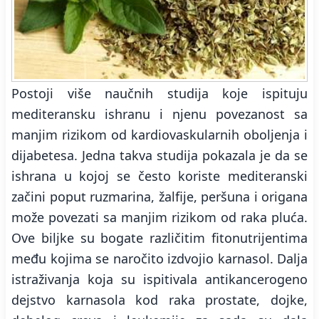
Postoji više naučnih studija koje ispituju
mediteransku ishranu i njenu povezanost sa
manjim rizikom od kardiovaskularnih oboljenja i
dijabetesa. Jedna takva studija pokazala je da se
ishrana u kojoj se često koriste mediteranski
začini poput ruzmarina, žalfije, peršuna i origana
može povezati sa manjim rizikom od raka pluća.
Ove biljke su bogate različitim fitonutrijentima
među kojima se naročito izdvojio karnasol. Dalja
istraživanja koja su ispitivala antikancerogeno
dejstvo karnasola kod raka prostate, dojke,