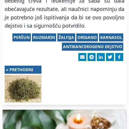
debelog creva i leukemije za sada su dala
obećavajuće rezultate, ali naučnici napominju da
je potrebno još ispitivanja da bi se ovo povoljno
dejstvo i sa sigurnošću potvrdilo.
PERŠUN
RUZMARIN
ŽALFIJA
ORIGANO
KARNASOL
ANTIKANCEROGENO DEJSTVO
« PRETHODNI