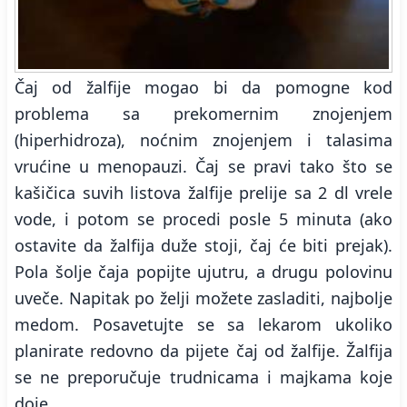
Čaj od žalfije mogao bi da pomogne kod
problema sa prekomernim znojenjem
(hiperhidroza), noćnim znojenjem i talasima
vrućine u menopauzi. Čaj se pravi tako što se
kašičica suvih listova žalfije prelije sa 2 dl vrele
vode, i potom se procedi posle 5 minuta (ako
ostavite da žalfija duže stoji, čaj će biti prejak).
Pola šolje čaja popijte ujutru, a drugu polovinu
uveče. Napitak po želji možete zasladiti, najbolje
medom. Posavetujte se sa lekarom ukoliko
planirate redovno da pijete čaj od žalfije. Žalfija
se ne preporučuje trudnicama i majkama koje
doje.