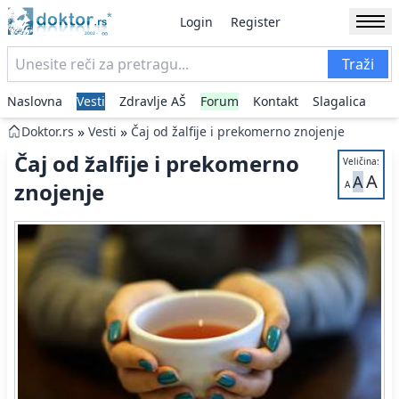
Login
Register
Traži
Naslovna
Vesti
Zdravlje AŠ
Forum
Kontakt
Slagalica
»
»
Doktor.rs
Vesti
Čaj od žalfije i prekomerno znojenje
Čaj od žalfije i prekomerno
Veličina:
A
A
znojenje
A