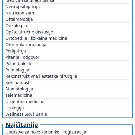
Medicinska dijagnostika
Neuropsihijatrija
Nutricionizam
Oftalmologija
Onkologija
Opšte stručne diskusije
Ortopedija i fizikalna medicina
Otorinolaringologija
Pedijatrija
Pitanja i odgovori
Polne bolesti
Pulmologija
Rekonstruktivna i estetska hirurgija
Seksualnost
Stomatologija
Telemedicina
Urgentna medicina
Urologija
Wellness SPA i Banje
Najčitanije
Uputstvo za nove korisnike - registracija