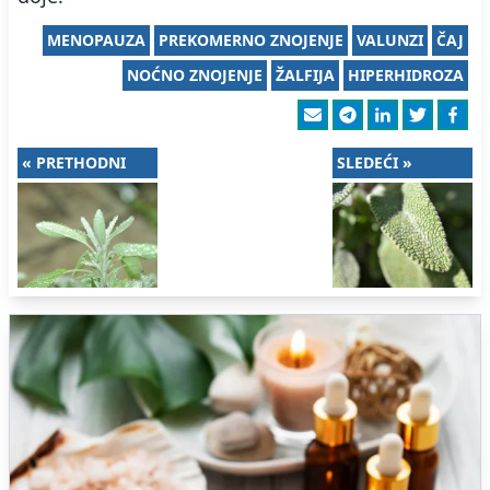
MENOPAUZA
PREKOMERNO ZNOJENJE
VALUNZI
ČAJ
NOĆNO ZNOJENJE
ŽALFIJA
HIPERHIDROZA
« PRETHODNI
SLEDEĆI »