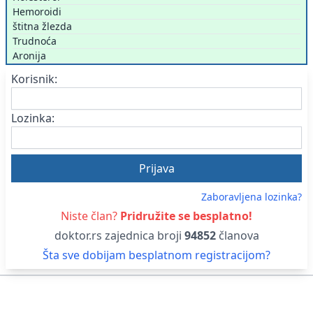
Hemoroidi
štitna žlezda
Trudnoća
Aronija
Korisnik:
Lozinka:
Zaboravljena lozinka?
Niste član?
Pridružite se besplatno!
doktor.rs zajednica broji
94852
članova
Šta sve dobijam besplatnom registracijom?