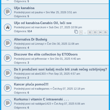
Odgovora:
5
Ulje kanabisa
Poslednji post od
paulna
«
Sre Mar 25, 2026 3:51 am
Odgovora:
5
Ulje od kanabisa-Canabis Oil, leči sve
Poslednji post od
marckoni
«
Sub Dec 27, 2025 10:56 pm
Odgovora:
514
1
32
33
34
35
…
Alternativa Dr Budwig
Poslednji post od
Linmayi
«
Čet Okt 30, 2025 11:08 am
Odgovora:
4
Discover the elite collection by ETODoors
Poslednji post od
jeffreestar
«
Sre Okt 01, 2025 4:40 am
Odgovora:
3
Da li produženi suvi kašalj može biti znak nečeg ozbiljnijeg?
Poslednji post od
abel1303
«
Pon Sep 15, 2025 4:57 am
Odgovora:
2
Kancer pluća pomoč!!!
Poslednji post od
tradlegames
«
Čet Avg 07, 2025 12:18 pm
Odgovora:
6
Kurkuma i vitamin C intravenski . . .
Poslednji post od
raddigan1423
«
Čet Avg 07, 2025 6:06 am
Odgovora:
6