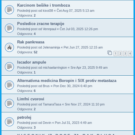
Karcinom bešike i tromboza
Poslednji post od
kixol38
«
Čet Avg 07, 2025 5:13 am
Odgovora:
2
Posledice zracne terapije
Poslednji post od
Vennpaul
«
Čet Jul 03, 2025 12:26 pm
Odgovora:
4
Rak pankreasa
Poslednji post od
Jelenaminja
«
Pet Jun 27, 2025 12:15 am
Odgovora:
52
1
2
3
4
Iscador ampule
Poslednji post od
michaelarrington
«
Sre Apr 23, 2025 9:49 am
Odgovora:
1
Alternativna medicina Boropin i SIX protiv metastaza
Poslednji post od
Brus
«
Pon Dec 30, 2024 6:40 pm
Odgovora:
6
Limfni cvorovi
Poslednji post od
TamaraTasa
«
Sre Nov 27, 2024 11:10 pm
Odgovora:
2
petrolej
Poslednji post od
Devin
«
Pon Jul 31, 2023 4:49 am
Odgovora:
3