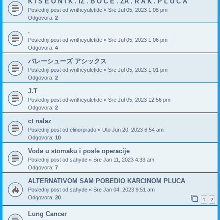
K I S E O N I K . IZ . B O C E . ZA . R A K . P L U C A
Poslednji post od
writheyuletide
«
Sre Jul 05, 2023 1:08 pm
Odgovora:
2
.
Poslednji post od
writheyuletide
«
Sre Jul 05, 2023 1:06 pm
Odgovora:
4
バレーシューズ アシックス
Poslednji post od
writheyuletide
«
Sre Jul 05, 2023 1:01 pm
Odgovora:
2
J.T
Poslednji post od
writheyuletide
«
Sre Jul 05, 2023 12:56 pm
Odgovora:
2
ct nalaz
Poslednji post od
elinorprado
«
Uto Jun 20, 2023 6:54 am
Odgovora:
10
Voda u stomaku i posle operacije
Poslednji post od
sahyde
«
Sre Jan 11, 2023 4:33 am
Odgovora:
7
ALTERNATIVOM SAM POBEDIO KARCINOM PLUCA
Poslednji post od
sahyde
«
Sre Jan 04, 2023 9:51 am
Odgovora:
20
1
2
Lung Cancer