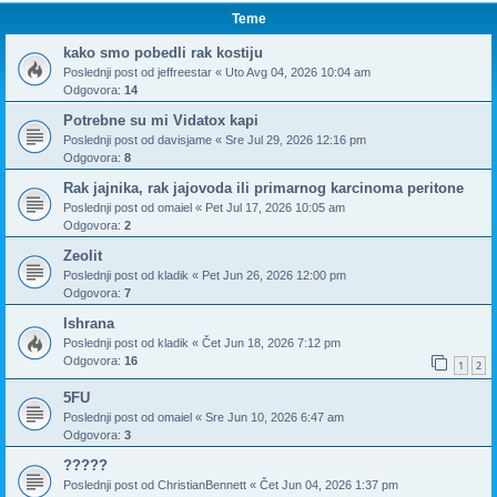
Teme
kako smo pobedli rak kostiju
Poslednji post od
jeffreestar
«
Uto Avg 04, 2026 10:04 am
Odgovora:
14
Potrebne su mi Vidatox kapi
Poslednji post od
davisjame
«
Sre Jul 29, 2026 12:16 pm
Odgovora:
8
Rak jajnika, rak jajovoda ili primarnog karcinoma peritone
Poslednji post od
omaiel
«
Pet Jul 17, 2026 10:05 am
Odgovora:
2
Zeolit
Poslednji post od
kladik
«
Pet Jun 26, 2026 12:00 pm
Odgovora:
7
Ishrana
Poslednji post od
kladik
«
Čet Jun 18, 2026 7:12 pm
Odgovora:
16
1
2
5FU
Poslednji post od
omaiel
«
Sre Jun 10, 2026 6:47 am
Odgovora:
3
?????
Poslednji post od
ChristianBennett
«
Čet Jun 04, 2026 1:37 pm