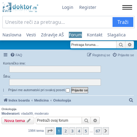
Login
Register
Traži
Naslovna
Vesti
Zdravlje AŠ
Forum
Kontakt
Slagalica
Pretra
Na
FAQ
Registruj se
Prijavite se
Korisničko ime:
Šifra:
|
Prijavi me automatski pri svakoj poseti
Pr
Index boarda
Medicina
Onkologija
Onkologija
Moderatori:
vlada99
,
moderato
Pretraga
Napredna pretraga
Nova tema
Stranica
1
od
67
1
2
3
4
5
67
Sledeća
1984 tema
…