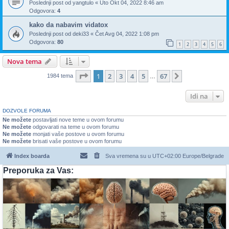
Poslednji post od
yangtulo
«
Uto Okt 04, 2022 8:46 am
Odgovora:
4
kako da nabavim vidatox
Poslednji post od
deki33
«
Čet Avg 04, 2022 1:08 pm
Odgovora:
80
1
2
3
4
5
6
Nova tema
Stranica
1
od
67
1
2
3
4
5
67
Sledeća
1984 tema
…
Idi na
DOZVOLE FORUMA
Ne možete
postavljati nove teme u ovom forumu
Ne možete
odgovarati na teme u ovom forumu
Ne možete
monjati vaše postove u ovom forumu
Ne možete
brisati vaše postove u ovom forumu
Index boarda
Sva vremena su u UTC+02:00 Europe/Belgrade
Preporuka za Vas: