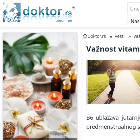
Nas
»
»
Doktor.rs
Vesti
Važ
Važnost vitami
B6 ublažava jutar
predmenstrualnog 