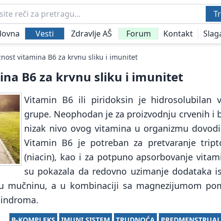
Tr
lovna
Vesti
Zdravlje AŠ
Forum
Kontakt
Slag
nost vitamina B6 za krvnu sliku i imunitet
na B6 za krvnu sliku i imunitet
Vitamin B6 ili piridoksin je hidrosolubilan 
grupe. Neophodan je za proizvodnju crvenih i b
nizak nivo ovog vitamina u organizmu dovodi
Vitamin B6 je potreban za pretvaranje trip
(niacin), kao i za potpuno apsorbovanje vitami
su pokazala da redovno uzimanje dodataka i
nju mučninu, a u kombinaciji sa magnezijumom p
sindroma.
B-KOMPLEKS
IMUNI SISTEM
TRUDNOĆA
PREDMENSTRUAL