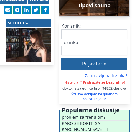
Tipovi sauna
SLEDEĆI »
Korisnik:
Lozinka:
Zaboravljena lozinka?
Niste član?
Pridružite se besplatno!
doktor.rs zajednica broji
94852
članova
Šta sve dobijam besplatnom
registracijom?
Popularne diskusije
problem sa frenulom?
KAKO SE BORITI SA
KARCINOMOM SAVETI I