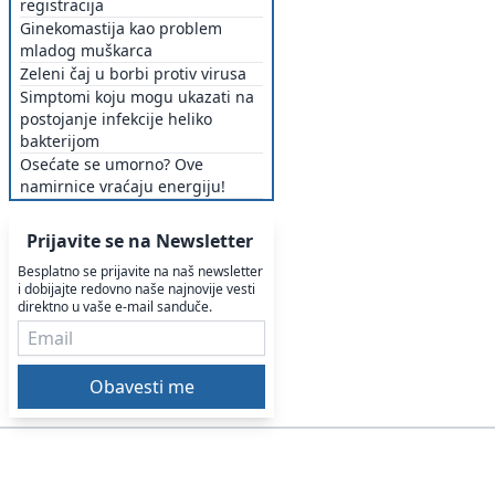
registracija
Ginekomastija kao problem
mladog muškarca
Zeleni čaj u borbi protiv virusa
Simptomi koju mogu ukazati na
postojanje infekcije heliko
bakterijom
Osećate se umorno? Ove
namirnice vraćaju energiju!
Prijavite se na Newsletter
Besplatno se prijavite na naš newsletter
i dobijajte redovno naše najnovije vesti
direktno u vaše e-mail sanduče.