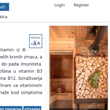
Login
Register
aži
alica
Veličina:
A
A
A
vitamin iz B-
elih krvnih zrnaca, a
 do pada imuniteta.
tofana u vitamin B3
na B12. Istraživanja
shrani sa vitaminom
omaže kod simptoma
NI SINDROM
VITAMINI