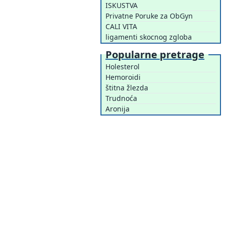
ISKUSTVA
Privatne Poruke za ObGyn
CALI VITA
ligamenti skocnog zgloba
Popularne pretrage
Holesterol
Hemoroidi
štitna žlezda
Trudnoća
Aronija