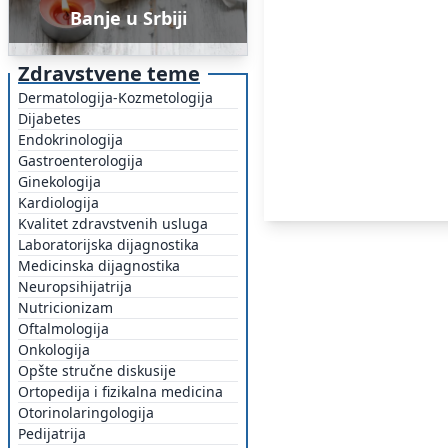
Banje u Srbiji
Zdravstvene teme
Dermatologija-Kozmetologija
Dijabetes
Endokrinologija
Gastroenterologija
Ginekologija
Kardiologija
Kvalitet zdravstvenih usluga
Laboratorijska dijagnostika
Medicinska dijagnostika
Neuropsihijatrija
Nutricionizam
Oftalmologija
Onkologija
Opšte stručne diskusije
Ortopedija i fizikalna medicina
Otorinolaringologija
Pedijatrija