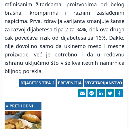
rafinisanim žitaricama, proizvodima od belog
brašna, krompirima i raznim zaslađenim
napicima. Prva, zdravija varijanta smanjuje šanse
za razvoj dijabetesa tipa 2 za 34%, dok ova druga
čak povećava rizik od dijabetesa za 16%. Dakle,
nije dovoljno samo da ukinemo meso i mesne
proizvode, već je potrebno i da u redovnu
ishranu uključimo što više kvalitetnih namirnica
biljnog porekla.
DIJABETES TIPA 2
PREVENCIJA
VEGETARIJANSTVO
« PRETHODNI