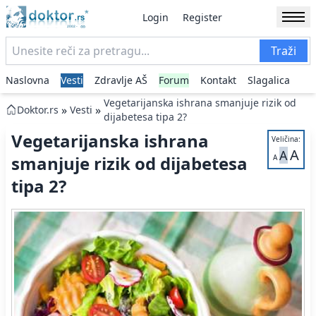
Login
Register
Traži
Naslovna
Vesti
Zdravlje AŠ
Forum
Kontakt
Slagalica
Vegetarijanska ishrana smanjuje rizik od
»
»
Doktor.rs
Vesti
dijabetesa tipa 2?
Vegetarijanska ishrana
Veličina:
A
A
smanjuje rizik od dijabetesa
A
tipa 2?