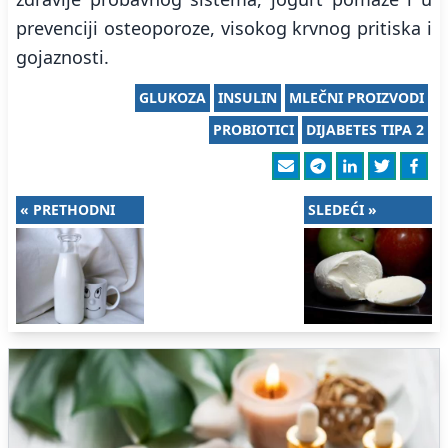
prevenciji osteoporoze, visokog krvnog pritiska i
gojaznosti.
GLUKOZA
INSULIN
MLEČNI PROIZVODI
PROBIOTICI
DIJABETES TIPA 2
« PRETHODNI
SLEDEĆI »