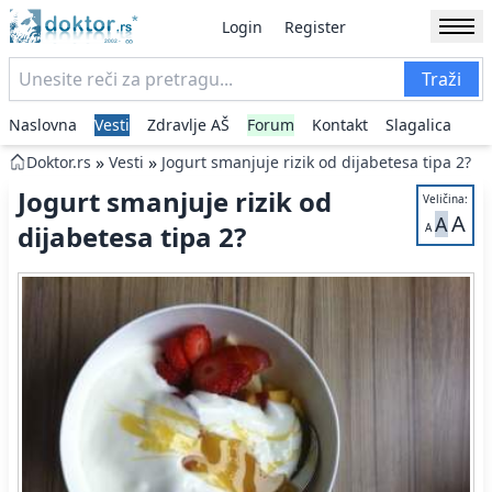
Login
Register
Traži
Naslovna
Vesti
Zdravlje AŠ
Forum
Kontakt
Slagalica
»
»
Doktor.rs
Vesti
Jogurt smanjuje rizik od dijabetesa tipa 2?
Jogurt smanjuje rizik od
Veličina:
A
A
dijabetesa tipa 2?
A