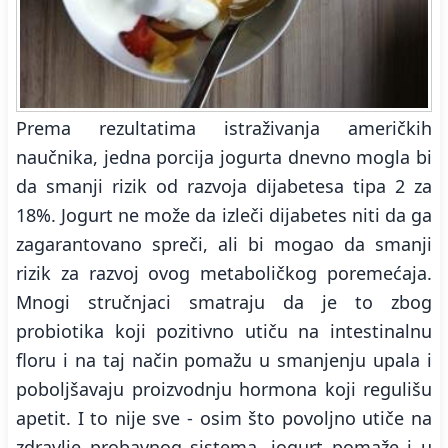
Prema rezultatima istraživanja američkih
naučnika, jedna porcija jogurta dnevno mogla bi
da smanji rizik od razvoja dijabetesa tipa 2 za
18%. Jogurt ne može da izleči dijabetes niti da ga
zagarantovano spreči, ali bi mogao da smanji
rizik za razvoj ovog metaboličkog poremećaja.
Mnogi stručnjaci smatraju da je to zbog
probiotika koji pozitivno utiču na intestinalnu
floru i na taj način pomažu u smanjenju upala i
poboljšavaju proizvodnju hormona koji regulišu
apetit. I to nije sve - osim što povoljno utiče na
zdravlje probavnog sistema, jogurt pomaže i u