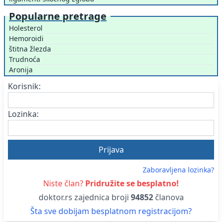
Popularne pretrage
Holesterol
Hemoroidi
štitna žlezda
Trudnoća
Aronija
Korisnik:
Lozinka:
Zaboravljena lozinka?
Niste član?
Pridružite se besplatno!
doktor.rs zajednica broji
94852
članova
Šta sve dobijam besplatnom registracijom?