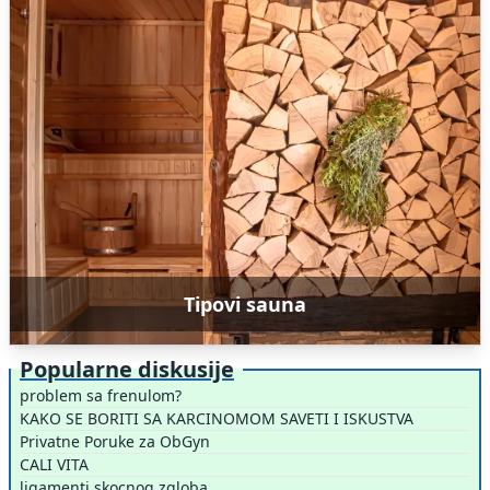
Tipovi sauna
Popularne diskusije
problem sa frenulom?
KAKO SE BORITI SA KARCINOMOM SAVETI I ISKUSTVA
Privatne Poruke za ObGyn
CALI VITA
ligamenti skocnog zgloba