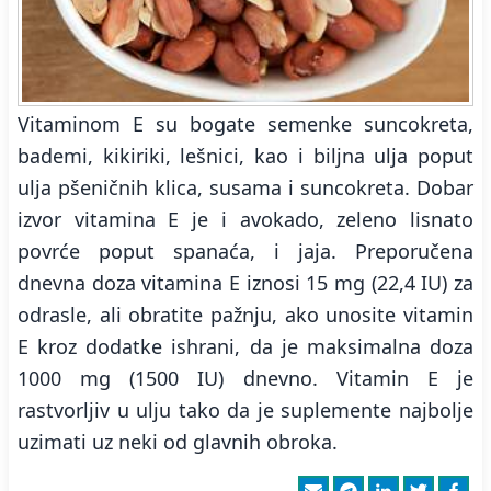
Vitaminom E su bogate semenke suncokreta,
bademi, kikiriki, lešnici, kao i biljna ulja poput
ulja pšeničnih klica, susama i suncokreta. Dobar
izvor vitamina E je i avokado, zeleno lisnato
povrće poput spanaća, i jaja. Preporučena
dnevna doza vitamina E iznosi 15 mg (22,4 IU) za
odrasle, ali obratite pažnju, ako unosite vitamin
E kroz dodatke ishrani, da je maksimalna doza
1000 mg (1500 IU) dnevno. Vitamin E je
rastvorljiv u ulju tako da je suplemente najbolje
uzimati uz neki od glavnih obroka.