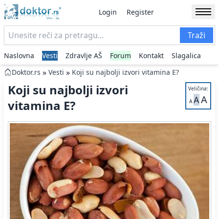
Login
Register
Traži
Naslovna
Vesti
Zdravlje AŠ
Forum
Kontakt
Slagalica
»
»
Doktor.rs
Vesti
Koji su najbolji izvori vitamina E?
Koji su najbolji izvori
Veličina:
A
A
vitamina E?
A