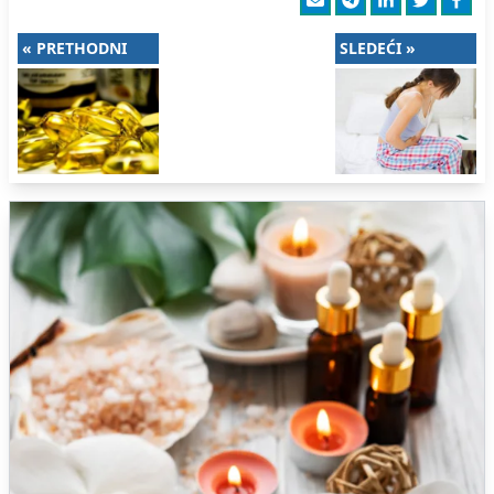
« PRETHODNI
SLEDEĆI »