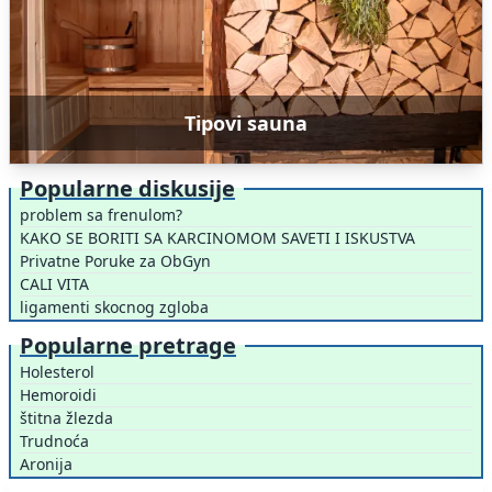
Tipovi sauna
Popularne diskusije
problem sa frenulom?
KAKO SE BORITI SA KARCINOMOM SAVETI I ISKUSTVA
Privatne Poruke za ObGyn
CALI VITA
ligamenti skocnog zgloba
Popularne pretrage
Holesterol
Hemoroidi
štitna žlezda
Trudnoća
Aronija