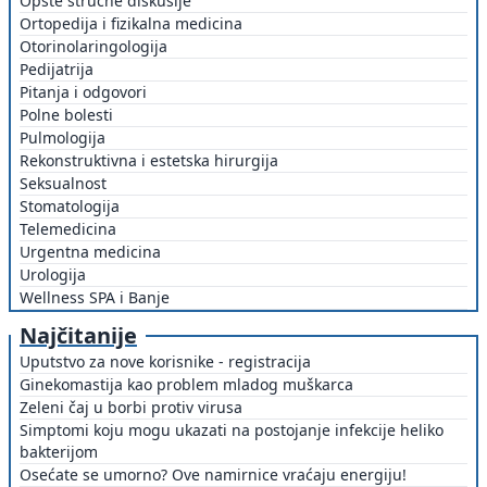
Opšte stručne diskusije
Ortopedija i fizikalna medicina
Otorinolaringologija
Pedijatrija
Pitanja i odgovori
Polne bolesti
Pulmologija
Rekonstruktivna i estetska hirurgija
Seksualnost
Stomatologija
Telemedicina
Urgentna medicina
Urologija
Wellness SPA i Banje
Najčitanije
Uputstvo za nove korisnike - registracija
Ginekomastija kao problem mladog muškarca
Zeleni čaj u borbi protiv virusa
Simptomi koju mogu ukazati na postojanje infekcije heliko
bakterijom
Osećate se umorno? Ove namirnice vraćaju energiju!