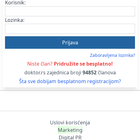
Korisnik:
Lozinka:
Zaboravljena lozinka?
Niste član?
Pridružite se besplatno!
doktor.rs zajednica broji
94852
članova
Šta sve dobijam besplatnom registracijom?
Uslovi korisćenja
Marketing
Digital PR