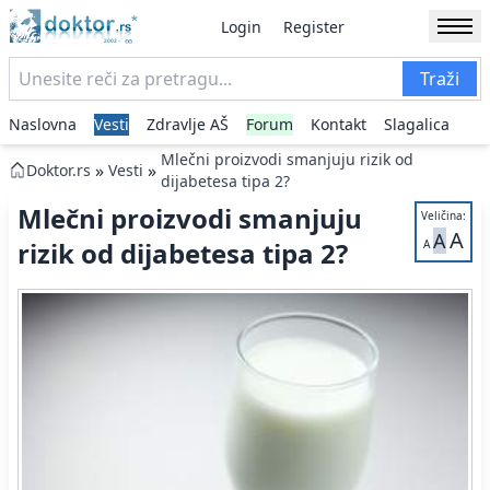
Login
Register
Traži
Naslovna
Vesti
Zdravlje AŠ
Forum
Kontakt
Slagalica
Mlečni proizvodi smanjuju rizik od
»
»
Doktor.rs
Vesti
dijabetesa tipa 2?
Mlečni proizvodi smanjuju
Veličina:
A
A
rizik od dijabetesa tipa 2?
A