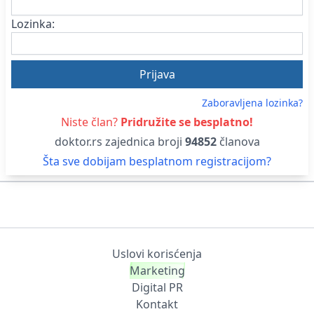
Lozinka:
Zaboravljena lozinka?
Niste član?
Pridružite se besplatno!
doktor.rs zajednica broji
94852
članova
Šta sve dobijam besplatnom registracijom?
Uslovi korisćenja
Marketing
Digital PR
Kontakt