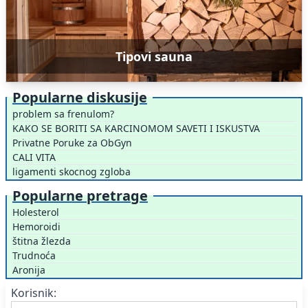
Tipovi sauna
Popularne diskusije
problem sa frenulom?
KAKO SE BORITI SA KARCINOMOM SAVETI I ISKUSTVA
Privatne Poruke za ObGyn
CALI VITA
ligamenti skocnog zgloba
Popularne pretrage
Holesterol
Hemoroidi
štitna žlezda
Trudnoća
Aronija
Korisnik: