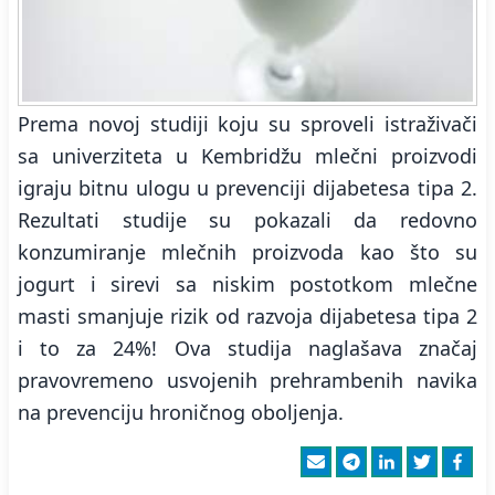
Prema novoj studiji koju su sproveli istraživači
sa univerziteta u Kembridžu mlečni proizvodi
igraju bitnu ulogu u prevenciji dijabetesa tipa 2.
Rezultati studije su pokazali da redovno
konzumiranje mlečnih proizvoda kao što su
jogurt i sirevi sa niskim postotkom mlečne
masti smanjuje rizik od razvoja dijabetesa tipa 2
i to za 24%! Ova studija naglašava značaj
pravovremeno usvojenih prehrambenih navika
na prevenciju hroničnog oboljenja.