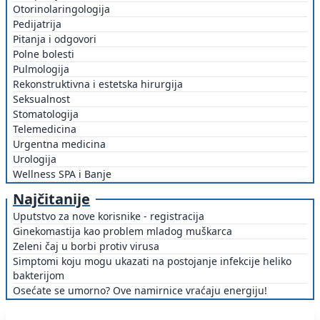
Otorinolaringologija
Pedijatrija
Pitanja i odgovori
Polne bolesti
Pulmologija
Rekonstruktivna i estetska hirurgija
Seksualnost
Stomatologija
Telemedicina
Urgentna medicina
Urologija
Wellness SPA i Banje
Najčitanije
Uputstvo za nove korisnike - registracija
Ginekomastija kao problem mladog muškarca
Zeleni čaj u borbi protiv virusa
Simptomi koju mogu ukazati na postojanje infekcije heliko
bakterijom
Osećate se umorno? Ove namirnice vraćaju energiju!