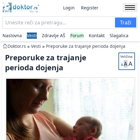
Login
Register
Traži
Naslovna
Vesti
Zdravlje AŠ
Forum
Kontakt
Slagalica
»
»
Doktor.rs
Vesti
Preporuke za trajanje perioda dojenja
Preporuke za trajanje
Veličina:
A
A
perioda dojenja
A