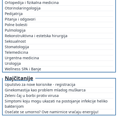
Ortopedija i fizikalna medicina
Otorinolaringologija
Pedijatrija
Pitanja i odgovori
Polne bolesti
Pulmologija
Rekonstruktivna i estetska hirurgija
Seksualnost
Stomatologija
Telemedicina
Urgentna medicina
Urologija
Wellness SPA i Banje
Najčitanije
Uputstvo za nove korisnike - registracija
Ginekomastija kao problem mladog muškarca
Zeleni čaj u borbi protiv virusa
Simptomi koju mogu ukazati na postojanje infekcije heliko
bakterijom
Osećate se umorno? Ove namirnice vraćaju energiju!