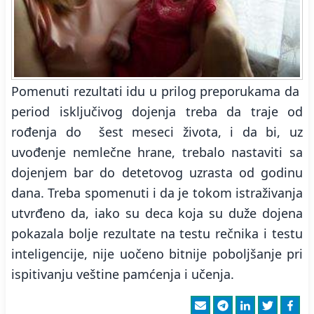
Pomenuti rezultati idu u prilog preporukama da
period isključivog dojenja treba da traje od
rođenja do šest meseci života, i da bi, uz
uvođenje nemlečne hrane, trebalo nastaviti sa
dojenjem bar do detetovog uzrasta od godinu
dana. Treba spomenuti i da je tokom istraživanja
utvrđeno da, iako su deca koja su duže dojena
pokazala bolje rezultate na testu rečnika i testu
inteligencije, nije uočeno bitnije poboljšanje pri
ispitivanju veštine pamćenja i učenja.