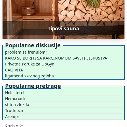
Tipovi sauna
Popularne diskusije
problem sa frenulom?
KAKO SE BORITI SA KARCINOMOM SAVETI I ISKUSTVA
Privatne Poruke za ObGyn
CALI VITA
ligamenti skocnog zgloba
Popularne pretrage
Holesterol
Hemoroidi
štitna žlezda
Trudnoća
Aronija
Korisnik: