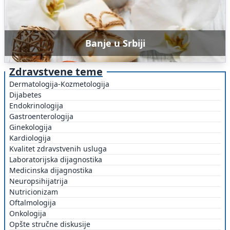
Banje u Srbiji
Zdravstvene teme
Dermatologija-Kozmetologija
Dijabetes
Endokrinologija
Gastroenterologija
Ginekologija
Kardiologija
Kvalitet zdravstvenih usluga
Laboratorijska dijagnostika
Medicinska dijagnostika
Neuropsihijatrija
Nutricionizam
Oftalmologija
Onkologija
Opšte stručne diskusije