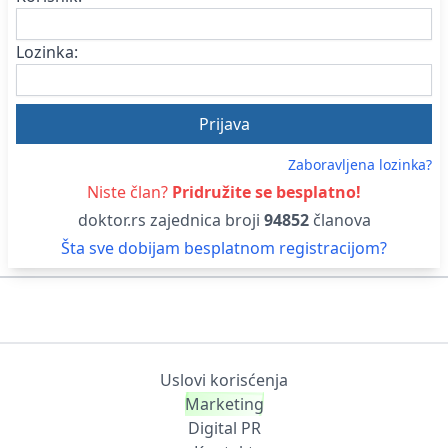
Lozinka:
Zaboravljena lozinka?
Niste član?
Pridružite se besplatno!
doktor.rs zajednica broji
94852
članova
Šta sve dobijam besplatnom registracijom?
Uslovi korisćenja
Marketing
Digital PR