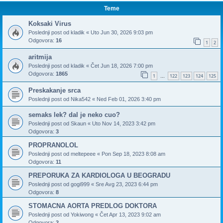
Teme
Koksaki Virus
Poslednji post od
kladik
«
Uto Jun 30, 2026 9:03 pm
Odgovora:
16
1
2
aritmija
Poslednji post od
kladik
«
Čet Jun 18, 2026 7:00 pm
Odgovora:
1865
1
122
123
124
125
…
Preskakanje srca
Poslednji post od
Nika542
«
Ned Feb 01, 2026 3:40 pm
semaks lek? dal je neko cuo?
Poslednji post od
Skaun
«
Uto Nov 14, 2023 3:42 pm
Odgovora:
3
PROPRANOLOL
Poslednji post od
meltepeee
«
Pon Sep 18, 2023 8:08 am
Odgovora:
11
PREPORUKA ZA KARDIOLOGA U BEOGRADU
Poslednji post od
gogi999
«
Sre Avg 23, 2023 6:44 pm
Odgovora:
8
STOMACNA AORTA PREDLOG DOKTORA
Poslednji post od
Yokiwong
«
Čet Apr 13, 2023 9:02 am
Odgovora:
2