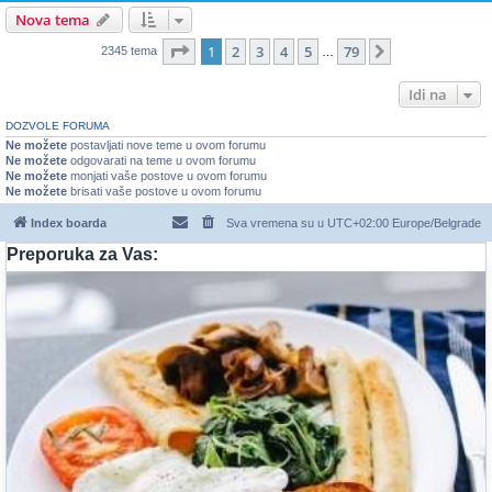
Nova tema
Stranica
1
od
79
1
2
3
4
5
79
Sledeća
2345 tema
…
Idi na
DOZVOLE FORUMA
Ne možete
postavljati nove teme u ovom forumu
Ne možete
odgovarati na teme u ovom forumu
Ne možete
monjati vaše postove u ovom forumu
Ne možete
brisati vaše postove u ovom forumu
Index boarda
Sva vremena su u UTC+02:00 Europe/Belgrade
Preporuka za Vas: