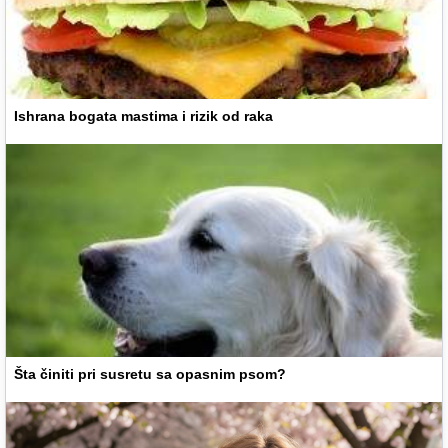
Ishrana bogata mastima i rizik od raka
Šta činiti pri susretu sa opasnim psom?