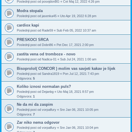
Poslednji post od
posejdonBG
«
Čet Maj 12, 2022 4:26 pm
Modra stopala
Poslednji post od
jasenka45
«
Uto Apr 19, 2022 6:28 pm
cardiox kapi
Poslednji post od
Rade59
«
Sub Feb 05, 2022 10:37 am
PRESKOCI SRCA
Poslednji post od
Dobri86
«
Pet Dec 17, 2021 2:00 pm
zastita vena od tromboze - novo
Poslednji post od
Nadica-01
«
Sub Jul 24, 2021 1:00 am
Bisoprolol( CONCOR ) molim vas savjeti kakav je lijek
Poslednji post od
Sandra1819
«
Pon Jul 12, 2021 7:43 pm
Odgovora:
5
Koliko iznosi normalan puls?
Poslednji post od
Dejanbg
«
Uto Maj 18, 2021 8:57 pm
Odgovora:
1
Ne da mi da zaspim
Poslednji post od
vorpalfury
«
Sre Jan 06, 2021 10:05 pm
Odgovora:
7
Zar niko nema odgovor
Poslednji post od
vorpalfury
«
Sre Jan 06, 2021 10:04 pm