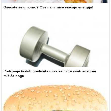
Osećate se umorno? Ove namirnice vraćaju energiju!
Podizanje teških predmeta uvek se mora vršiti snagom
mišića nogu