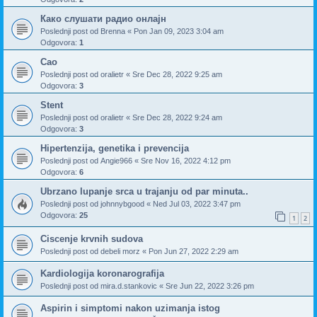
Како слушати радио онлајн
Poslednji post od
Brenna
«
Pon Jan 09, 2023 3:04 am
Odgovora:
1
Cao
Poslednji post od
oralietr
«
Sre Dec 28, 2022 9:25 am
Odgovora:
3
Stent
Poslednji post od
oralietr
«
Sre Dec 28, 2022 9:24 am
Odgovora:
3
Hipertenzija, genetika i prevencija
Poslednji post od
Angie966
«
Sre Nov 16, 2022 4:12 pm
Odgovora:
6
Ubrzano lupanje srca u trajanju od par minuta..
Poslednji post od
johnnybgood
«
Ned Jul 03, 2022 3:47 pm
Odgovora:
25
1
2
Ciscenje krvnih sudova
Poslednji post od
debeli morz
«
Pon Jun 27, 2022 2:29 am
Kardiologija koronarografija
Poslednji post od
mira.d.stankovic
«
Sre Jun 22, 2022 3:26 pm
Aspirin i simptomi nakon uzimanja istog