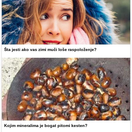
Šta jesti ako vas zimi muči loše raspoloženje?
Kojim mineralima je bogat pitomi kesten?