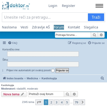
Login
Register
Traži
Naslovna
Vesti
Zdravlje AŠ
Forum
Kontakt
Slagalica
Pretra
Na
FAQ
Registruj se
Prijavite se
Korisničko ime:
Šifra:
|
Prijavi me automatski pri svakoj poseti
Pr
Index boarda
Medicina
Kardiologija
Kardiologija
Moderatori:
vlada99
,
moderato
Pretraga
Napredna pretraga
Nova tema
Stranica
1
od
79
1
2
3
4
5
79
Sledeća
2345 tema
…