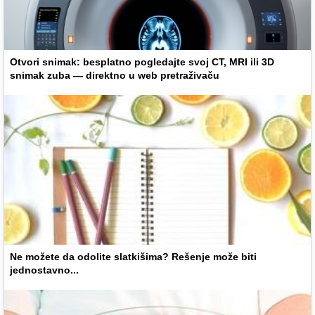
Otvori snimak: besplatno pogledajte svoj CT, MRI ili 3D
snimak zuba — direktno u web pretraživaču
Ne možete da odolite slatkišima? Rešenje može biti
jednostavno...