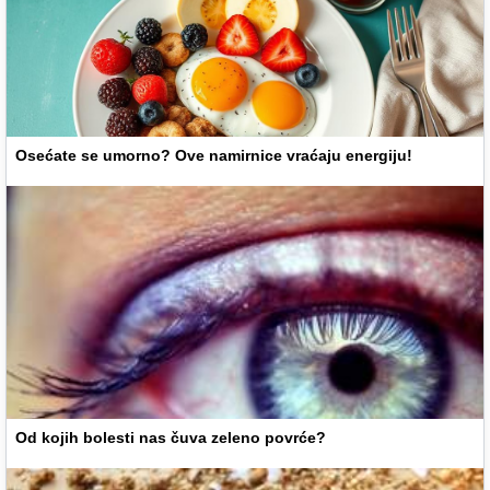
Osećate se umorno? Ove namirnice vraćaju energiju!
Od kojih bolesti nas čuva zeleno povrće?