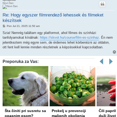
Novi član
Re: Hogy egyszer filmrendező lehessek és filmeket
készítsek
Post
Pon Jul 21, 2025 11:50 am
Szia! Nemrég találtam egy platformot, ahol filmes és színházi
tanfolyamokat kínálnak:
https://skvot.hu/course/film-es-szinhaz
. Én nem
jelentkeztem még egyre sem, de érdemes lehet körbenézni az oldalon,
ott fent kell lennie minden részletnek a képzésekkel kapcsolatban.
Preporuka za Vas:
Šta činiti pri susretu sa
Prokelj u prevenciji
Čili papri
opasnim psom?
malignih oboljenja
duži život