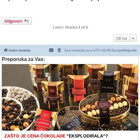
Odgovori
1 post • Stranica
1
od
1
Idi na
Index boarda
Sva vremena su u UTC+02:00 Europe/Belgrade
Preporuka za Vas:
ZAŠTO JE CENA ČOKOLADE
"EKSPLODIRALA"?