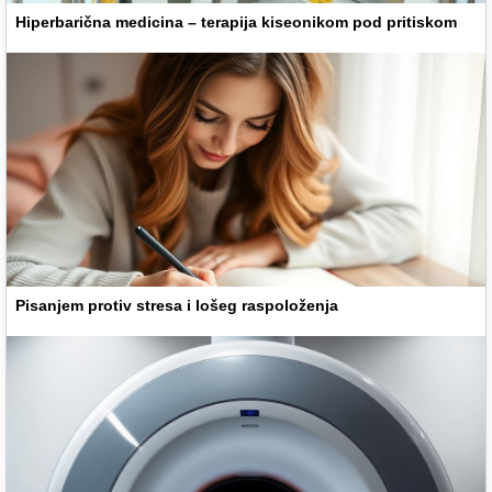
Hiperbarična medicina – terapija kiseonikom pod pritiskom
Pisanjem protiv stresa i lošeg raspoloženja