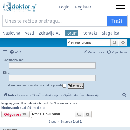
Login
Register
Traži
Naslovna
Vesti
Zdravlje AŠ
Forum
Kontakt
Slagalica
Pretra
Na
FAQ
Registruj se
Prijavite se
Korisničko ime:
Šifra:
|
Prijavi me automatski pri svakoj poseti
Pr
Index boarda
Stručne diskusije
Opšte stručne diskusije
Hogy egyszer filmrendező lehessek és filmeket készítsek
Moderatori:
vlada99
,
moderato
Pretraga
Napredna pretraga
Odgovori
1 post • Stranica
1
od
1
opcapewa