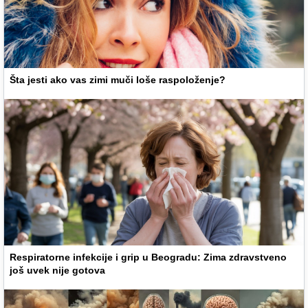
Šta jesti ako vas zimi muči loše raspoloženje?
Respiratorne infekcije i grip u Beogradu: Zima zdravstveno
još uvek nije gotova