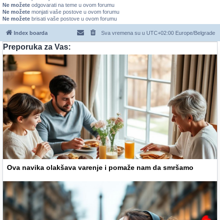
Ne možete
odgovarati na teme u ovom forumu
Ne možete
monjati vaše postove u ovom forumu
Ne možete
brisati vaše postove u ovom forumu
Index boarda
Sva vremena su u UTC+02:00 Europe/Belgrade
Preporuka za Vas:
Ova navika olakšava varenje i pomaže nam da smršamo