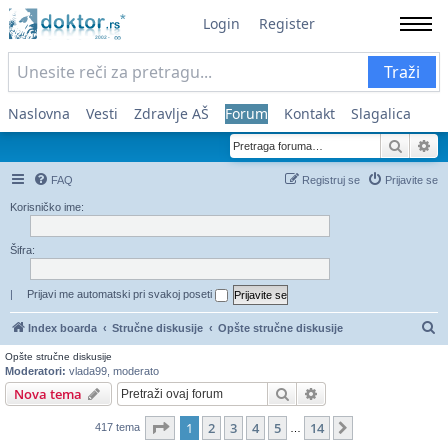
Login
Register
Traži
Naslovna
Vesti
Zdravlje AŠ
Forum
Kontakt
Slagalica
Pretra
Na
FAQ
Registruj se
Prijavite se
Korisničko ime:
Šifra:
|
Prijavi me automatski pri svakoj poseti
Pr
Index boarda
Stručne diskusije
Opšte stručne diskusije
Opšte stručne diskusije
Moderatori:
vlada99
,
moderato
Pretraga
Napredna pretraga
Nova tema
Stranica
1
od
14
1
2
3
4
5
14
Sledeća
417 tema
…