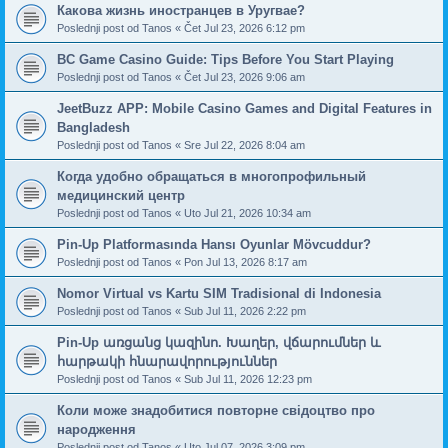
Какова жизнь иностранцев в Уругвае?
Poslednji post od
Tanos
«
Čet Jul 23, 2026 6:12 pm
BC Game Casino Guide: Tips Before You Start Playing
Poslednji post od
Tanos
«
Čet Jul 23, 2026 9:06 am
JeetBuzz APP: Mobile Casino Games and Digital Features in
Bangladesh
Poslednji post od
Tanos
«
Sre Jul 22, 2026 8:04 am
Когда удобно обращаться в многопрофильный
медицинский центр
Poslednji post od
Tanos
«
Uto Jul 21, 2026 10:34 am
Pin-Up Platformasında Hansı Oyunlar Mövcuddur?
Poslednji post od
Tanos
«
Pon Jul 13, 2026 8:17 am
Nomor Virtual vs Kartu SIM Tradisional di Indonesia
Poslednji post od
Tanos
«
Sub Jul 11, 2026 2:22 pm
Pin-Up առցանց կազինո. Խաղեր, վճարումներ և
հարթակի հնարավորություններ
Poslednji post od
Tanos
«
Sub Jul 11, 2026 12:23 pm
Коли може знадобитися повторне свідоцтво про
народження
Poslednji post od
Tanos
«
Uto Jul 07, 2026 3:09 pm