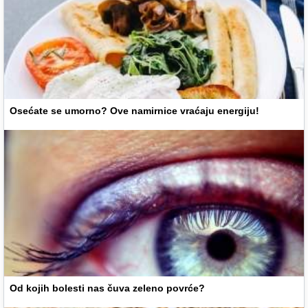
Osećate se umorno? Ove namirnice vraćaju energiju!
Od kojih bolesti nas čuva zeleno povrće?