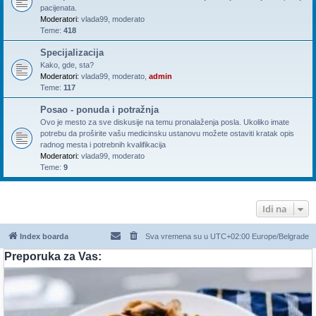
pacijenata.
Moderatori:
vlada99
,
moderato
Teme:
418
Specijalizacija
Kako, gde, sta?
Moderatori:
vlada99
,
moderato
,
admin
Teme:
117
Posao - ponuda i potražnja
Ovo je mesto za sve diskusije na temu pronalaženja posla. Ukoliko imate
potrebu da proširite vašu medicinsku ustanovu možete ostaviti kratak opis
radnog mesta i potrebnih kvalifikacija
Moderatori:
vlada99
,
moderato
Teme:
9
Idi na
Index boarda
Sva vremena su u UTC+02:00 Europe/Belgrade
Preporuka za Vas: