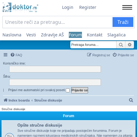
Login
Register
Traži
Naslovna
Vesti
Zdravlje AŠ
Forum
Kontakt
Slagalica
Pretra
Na
FAQ
Registruj se
Prijavite se
Korisničko ime:
Šifra:
|
Prijavi me automatski pri svakoj poseti
Pr
Index boarda
Stručne diskusije
Stručne diskusije
Forum
Opšte stručne diskusije
Sve stručne diskusije koje ne pripadaju postojećim forumima. Forum je
namenjen razmeni iskustava medicinskih stručnjaka. Nije namenjen za pitanja