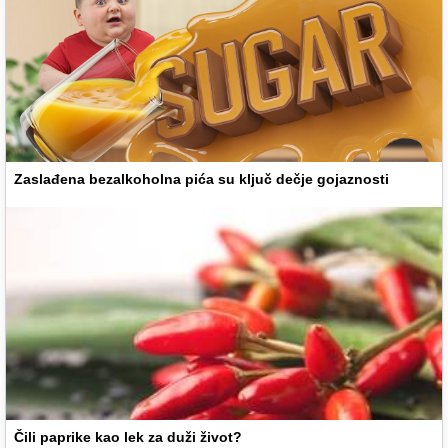
Zaslađena bezalkoholna pića su ključ dečje gojaznosti
Čili paprike kao lek za duži život?