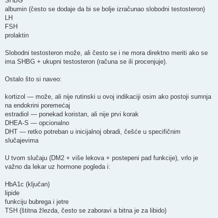
SHBG
albumin (često se dodaje da bi se bolje izračunao slobodni testosteron)
LH
FSH
prolaktin
Slobodni testosteron može, ali često se i ne mora direktno meriti ako se
ima SHBG + ukupni testosteron (računa se ili procenjuje).
Ostalo što si naveo:
kortizol — može, ali nije rutinski u ovoj indikaciji osim ako postoji sumnja
na endokrini poremećaj
estradiol — ponekad koristan, ali nije prvi korak
DHEA-S — opcionalno
DHT — retko potreban u inicijalnoj obradi, češće u specifičnim
slučajevima
U tvom slučaju (DM2 + više lekova + postepeni pad funkcije), vrlo je
važno da lekar uz hormone pogleda i:
HbA1c (ključan)
lipide
funkciju bubrega i jetre
TSH (štitna žlezda, često se zaboravi a bitna je za libido)