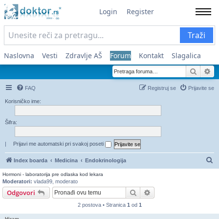
Login
Register
Traži
Naslovna
Vesti
Zdravlje AŠ
Forum
Kontakt
Slagalica
Pretra
Na
FAQ
Registruj se
Prijavite se
Korisničko ime:
Šifra:
|
Prijavi me automatski pri svakoj poseti
Pr
Index boarda
Medicina
Endokrinologija
Hormoni - laboratorija pre odlaska kod lekara
Moderatori:
vlada99
,
moderato
Pretraga
Napredna pretraga
Odgovori
2 postova • Stranica
1
od
1
Hiram