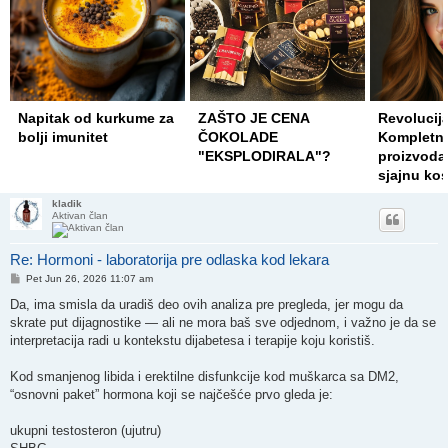
Napitak od kurkume za
ZAŠTO JE CENA
Revolucija
bolji imunitet
ČOKOLADE
Kompletna
"EKSPLODIRALA"?
proizvoda 
sjajnu ko
kladik
Aktivan član
Re: Hormoni - laboratorija pre odlaska kod lekara
Post
Pet Jun 26, 2026 11:07 am
Da, ima smisla da uradiš deo ovih analiza pre pregleda, jer mogu da
skrate put dijagnostike — ali ne mora baš sve odjednom, i važno je da se
interpretacija radi u kontekstu dijabetesa i terapije koju koristiš.
Kod smanjenog libida i erektilne disfunkcije kod muškarca sa DM2,
“osnovni paket” hormona koji se najčešće prvo gleda je:
ukupni testosteron (ujutru)