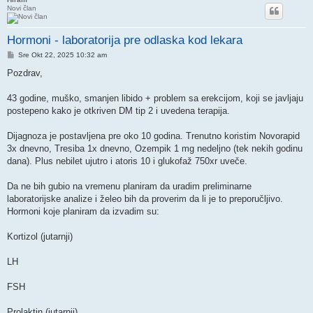
Novi član
Hormoni - laboratorija pre odlaska kod lekara
Post
Sre Okt 22, 2025 10:32 am
Pozdrav,
43 godine, muško, smanjen libido + problem sa erekcijom, koji se javljaju
postepeno kako je otkriven DM tip 2 i uvedena terapija.
Dijagnoza je postavljena pre oko 10 godina. Trenutno koristim Novorapid
3x dnevno, Tresiba 1x dnevno, Ozempik 1 mg nedeljno (tek nekih godinu
dana). Plus nebilet ujutro i atoris 10 i glukofaž 750xr uveče.
Da ne bih gubio na vremenu planiram da uradim preliminarne
laboratorijske analize i želeo bih da proverim da li je to preporučljivo.
Hormoni koje planiram da izvadim su:
Kortizol (jutarnji)
LH
FSH
Prolaktin (jutarnji)