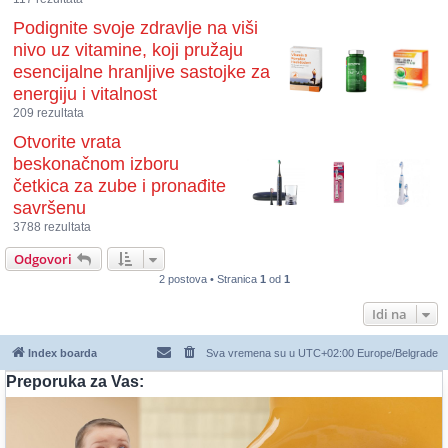
Podignite svoje zdravlje na viši
nivo uz vitamine, koji pružaju
esencijalne hranljive sastojke za
energiju i vitalnost
209 rezultata
Otvorite vrata
beskonačnom izboru
četkica za zube i pronađite
savršenu
3788 rezultata
Odgovori
2 postova • Stranica
1
od
1
Idi na
Index boarda
Sva vremena su u UTC+02:00 Europe/Belgrade
Preporuka za Vas: