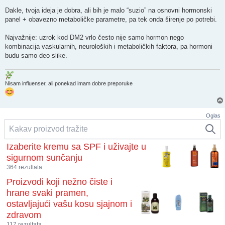
Dakle, tvoja ideja je dobra, ali bih je malo “suzio” na osnovni hormonski
panel + obavezno metaboličke parametre, pa tek onda širenje po potrebi.
Najvažnije: uzrok kod DM2 vrlo često nije samo hormon nego
kombinacija vaskularnih, neuroloških i metaboličkih faktora, pa hormoni
budu samo deo slike.
Nisam influenser, ali ponekad imam dobre preporuke
Oglas
Izaberite kremu sa SPF i uživajte u
sigurnom sunčanju
364 rezultata
Proizvodi koji nežno čiste i
hrane svaki pramen,
ostavljajući vašu kosu sjajnom i
zdravom
117 rezultata