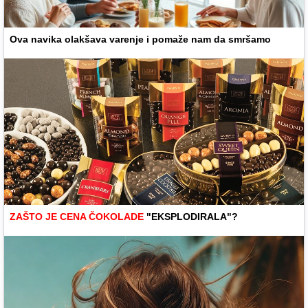
Ova navika olakšava varenje i pomaže nam da smršamo
ZAŠTO JE CENA ČOKOLADE
"EKSPLODIRALA"?