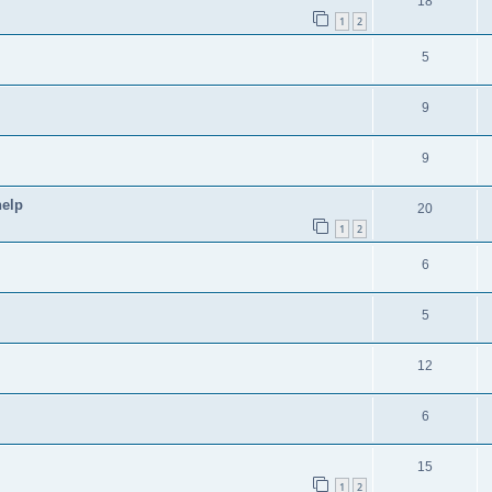
18
1
2
5
9
9
help
20
1
2
6
5
12
6
15
1
2