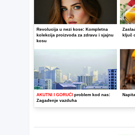
Revolucija u nezi kose: Kompletna
Zasla
kolekcija proizvoda za zdravu i sjajnu
ključ 
kosu
AKUTNI I GORUĆI
problem kod nas:
Napita
Zagađenje vazduha