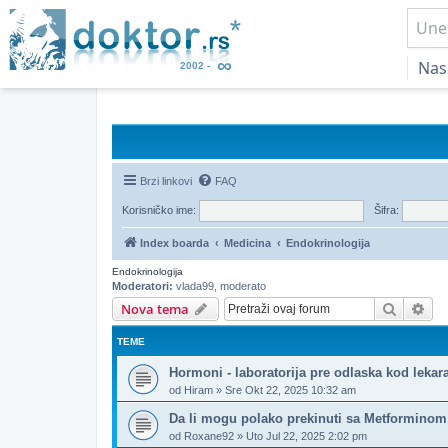
Nas
Brzi linkovi
FAQ
Korisničko ime:
Šifra:
Index boarda
Medicina
Endokrinologija
Endokrinologija
Moderatori:
vlada99
,
moderato
Pretrag
Nap
Nova tema
TEME
Hormoni - laboratorija pre odlaska kod lekar
od
Hiram
»
Sre Okt 22, 2025 10:32 am
Da li mogu polako prekinuti sa Metforminom
od
Roxane92
»
Uto Jul 22, 2025 2:02 pm