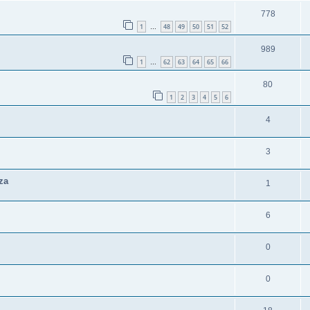
778
1
48
49
50
51
52
…
989
1
62
63
64
65
66
…
80
1
2
3
4
5
6
4
3
za
1
6
0
0