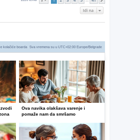
1
2
3
4
5
41
Sledeća
…
Idi na
ve kolačiće boarda
Sva vremena su u UTC+02:00 Europe/Belgrade
izvodi
Ova navika olakšava varenje i
zona
pomaže nam da smršamo