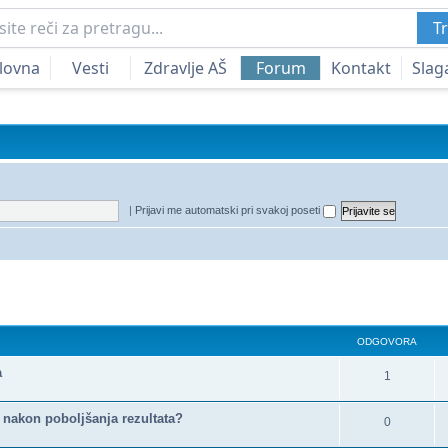
Tr
lovna
Vesti
Zdravlje AŠ
Forum
Kontakt
Slag
|
Prijavi me automatski pri svakoj poseti
a
redna pretraga
ODGOVORA
a
1
 nakon poboljšanja rezultata?
0