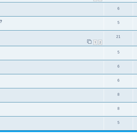
6
a?
5
21
1
2
5
6
6
8
8
5