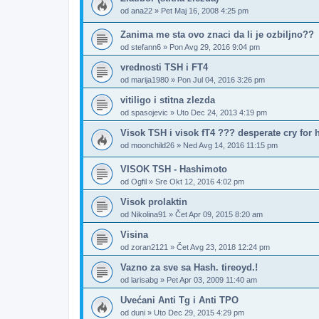
od
ana22
»
Pet Maj 16, 2008 4:25 pm
Zanima me sta ovo znaci da li je ozbiljno??
od
stefann6
»
Pon Avg 29, 2016 9:04 pm
vrednosti TSH i FT4
od
marija1980
»
Pon Jul 04, 2016 3:26 pm
vitiligo i stitna zlezda
od
spasojevic
»
Uto Dec 24, 2013 4:19 pm
Visok TSH i visok fT4 ??? desperate cry for 
od
moonchild26
»
Ned Avg 14, 2016 11:15 pm
VISOK TSH - Hashimoto
od
Ogfil
»
Sre Okt 12, 2016 4:02 pm
Visok prolaktin
od
Nikolina91
»
Čet Apr 09, 2015 8:20 am
Visina
od
zoran2121
»
Čet Avg 23, 2018 12:24 pm
Vazno za sve sa Hash. tireoyd.!
od
larisabg
»
Pet Apr 03, 2009 11:40 am
Uvećani Anti Tg i Anti TPO
od
duni
»
Uto Dec 29, 2015 4:29 pm