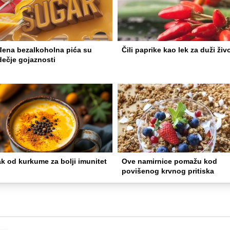
đena bezalkoholna pića su
Čili paprike kao lek za duži živ
dečje gojaznosti
k od kurkume za bolji imunitet
Ove namirnice pomažu kod
povišenog krvnog pritiska