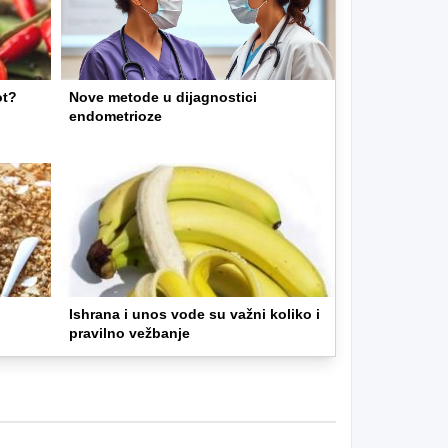
ot?
Nove metode u dijagnostici
endometrioze
Ishrana i unos vode su važni koliko i
pravilno vežbanje