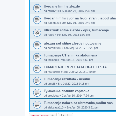
Uvecane limfne zlezde
od
miki1234
»
Sub Jan 24, 2015 7:39 pm
Uvecan limfni cvor na levoj strani, ispod uh
od
Bacchus
»
Uto Nov 01, 2016 9:49 pm
Ultrazvuk stitne zlezde - opis, tumacenje
od
Akee
»
Pet Nov 08, 2013 1:02 pm
ubrzan rad stitne zlezde i putovanje
od
zoran1989
»
Uto Maj 23, 2017 10:29 pm
Tumačenje CT snimka abdomena
od
thelood
»
Pon Sep 16, 2019 8:59 pm
TUMACENJE REZULTATA OGTT TESTA
od
mara0605
»
Sub Jun 02, 2018 1:40 pm
Tumacenje rezultata - insulin
od
amelil
»
Sre Jul 22, 2015 9:18 pm
Тумачење полних хормона
od
sreckica
»
Čet Apr 10, 2014 7:24 pm
Tumacenje nalaza sa ultrazvuka,molim vas
od
aleksaaa110
»
Sre Apr 08, 2020 3:51 pm