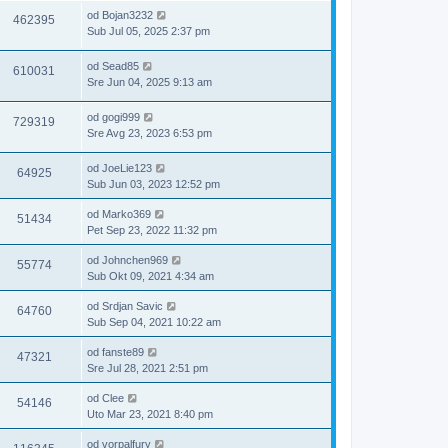
od
Bojan3232
462395
Sub Jul 05, 2025 2:37 pm
od
Sead85
610031
Sre Jun 04, 2025 9:13 am
od
gogi999
729319
Sre Avg 23, 2023 6:53 pm
od
JoeLie123
64925
Sub Jun 03, 2023 12:52 pm
od
Marko369
51434
Pet Sep 23, 2022 11:32 pm
od
Johnchen969
55774
Sub Okt 09, 2021 4:34 am
od
Srdjan Savic
64760
Sub Sep 04, 2021 10:22 am
od
fanste89
47321
Sre Jul 28, 2021 2:51 pm
od
Clee
54146
Uto Mar 23, 2021 8:40 pm
od
vorpalfury