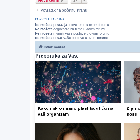
Nova tema
Povratak na početnu stranu
DOZVOLE FORUMA
Ne možete
postavljati nove teme u ovom forumu
Ne možete
odgovarati na teme u ovom forumu
Ne možete
monjati vaše postove u ovom forumu
Ne možete
brisati vaše postove u ovom forumu
Index boarda
Preporuka za Vas:
Kako mikro i nano plastika utiču na
2 prir
vaš organizam
kosu