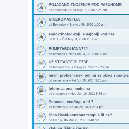
POJACANO ZNOJENJE POD PAZUHOM!!!
od
vaske555
»
Ned Maj 07, 2006 6:24 pm
GINEKOMASTIJA
od
Bekvalac
»
Sre Avg 09, 2006 1:00 am
endokrinolog-koji je najbolji kod nas
od
D.J.
»
Čet Maj 04, 2006 11:38 am
EUMETABOLIČNA???
od
bozanas
»
Ned Feb 03, 2013 10:34 am
UZ STITASTE ZLEZDE
od
Marko369
»
Sub Avg 27, 2022 12:23 pm
imam problem neki put mi se ukoci stina zle
od
necasreca
»
Pet Apr 25, 2014 9:28 pm
Informaciona medicina
od
crnomece
»
Ned Jun 19, 2011 5:34 pm
Повишен слободни т4 ?
od
fanste89
»
Sre Jul 28, 2021 2:51 pm
Hipo Hashi-potrebna terapija ili ne?
od
Clee
»
Uto Mar 23, 2021 8:40 pm
Zlatibor (štitna žlezda)