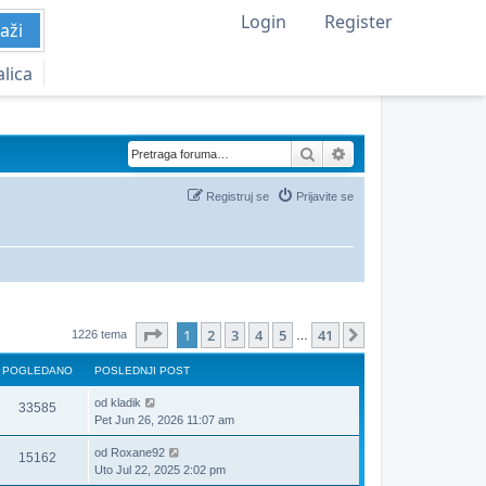
Login
Register
aži
alica
Pretraga
Napredna pretraga
Registruj se
Prijavite se
Stranica
1
od
41
1
2
3
4
5
41
Sledeća
1226 tema
…
POGLEDANO
POSLEDNJI POST
od
kladik
33585
Pet Jun 26, 2026 11:07 am
od
Roxane92
15162
Uto Jul 22, 2025 2:02 pm