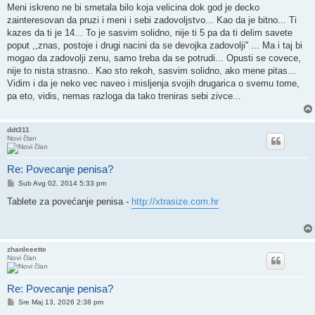
Meni iskreno ne bi smetala bilo koja velicina dok god je decko
zainteresovan da pruzi i meni i sebi zadovoljstvo... Kao da je bitno... Ti
kazes da ti je 14... To je sasvim solidno, nije ti 5 pa da ti delim savete
poput ,,znas, postoje i drugi nacini da se devojka zadovolji'' ... Ma i taj bi
mogao da zadovolji zenu, samo treba da se potrudi... Opusti se covece,
nije to nista strasno.. Kao sto rekoh, sasvim solidno, ako mene pitas...
Vidim i da je neko vec naveo i misljenja svojih drugarica o svemu tome,
pa eto, vidis, nemas razloga da tako treniras sebi zivce...
ddt311
Novi član
Re: Povecanje penisa?
Post
Sub Avg 02, 2014 5:33 pm
Tablete za povećanje penisa -
http://xtrasize.com.hr
zhanleeette
Novi član
Re: Povecanje penisa?
Post
Sre Maj 13, 2026 2:38 pm