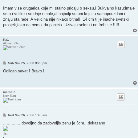
Imam vise drugarica koje mi stalno pricaju o seksu,i Bukvalno kazu:imale
smo i velike i srednje i male,al najbolji su oni koji su samopouzdani i
znaju sta rade. A velicina nije nikako bitna!!! 14 cm ti je inache svetski
prosjek,tako da nemoj da panicis. Uzivaju seksu i ne frchi se !!!!!
Ka1
Aktivan član
Post
Sub Nov 25, 2006 9:23 pm
Odlican savet ! Bravo !
marselo
Novi član
Post
Ned Nov 26, 2006 1:43 am
...............dovoljno da zadovoljis zenu je 3cm...dokazano