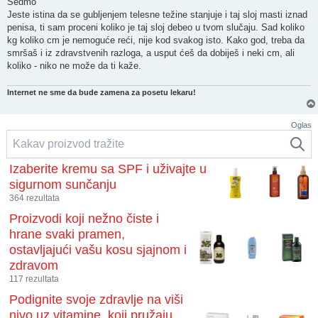
Sedmo
Jeste istina da se gubljenjem telesne težine stanjuje i taj sloj masti iznad
penisa, ti sam proceni koliko je taj sloj debeo u tvom slučaju. Sad koliko
kg koliko cm je nemoguće reći, nije kod svakog isto. Kako god, treba da
smršaš i iz zdravstvenih razloga, a usput ćeš da dobiješ i neki cm, ali
koliko - niko ne može da ti kaže.
Internet ne sme da bude zamena za posetu lekaru!
Oglas
Izaberite kremu sa SPF i uživajte u
sigurnom sunčanju
364 rezultata
Proizvodi koji nežno čiste i
hrane svaki pramen,
ostavljajući vašu kosu sjajnom i
zdravom
117 rezultata
Podignite svoje zdravlje na viši
nivo uz vitamine, koji pružaju