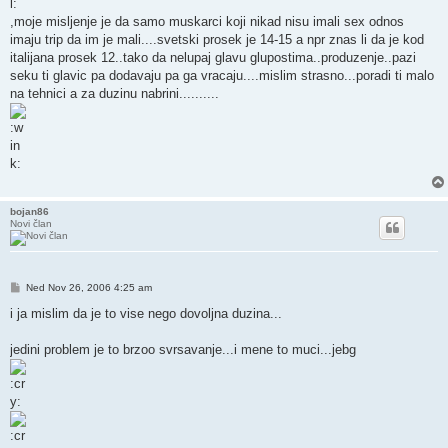
,moje misljenje je da samo muskarci koji nikad nisu imali sex odnos
imaju trip da im je mali....svetski prosek je 14-15 a npr znas li da je kod
italijana prosek 12..tako da nelupaj glavu glupostima..produzenje..pazi
seku ti glavic pa dodavaju pa ga vracaju....mislim strasno...poradi ti malo
na tehnici a za duzinu nabrini..........
bojan86
Novi član
Post
Ned Nov 26, 2006 4:25 am
i ja mislim da je to vise nego dovoljna duzina...
jedini problem je to brzoo svrsavanje...i mene to muci...jebg