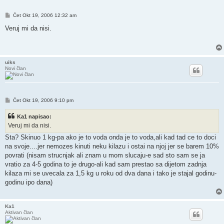
Post
Čet Okt 19, 2006 12:32 am
Veruj mi da nisi.
uiks
Novi član
Post
Čet Okt 19, 2006 9:10 pm
Ka1 napisao:
Veruj mi da nisi.
Sta? Skinuo 1 kg-pa ako je to voda onda je to voda,ali kad tad ce to doci
na svoje....jer nemozes kinuti neku kilazu i ostai na njoj jer se barem 10%
povrati (nisam strucnjak ali znam u mom slucaju-e sad sto sam se ja
vratio za 4-5 godina to je drugo-ali kad sam prestao sa dijetom zadnja
kilaza mi se uvecala za 1,5 kg u roku od dva dana i tako je stajal godinu-
godinu ipo dana)
Ka1
Aktivan član