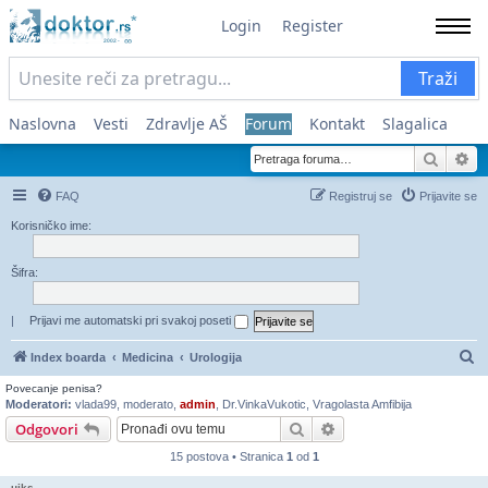
Login
Register
Traži
Naslovna
Vesti
Zdravlje AŠ
Forum
Kontakt
Slagalica
Pretra
Na
FAQ
Registruj se
Prijavite se
Korisničko ime:
Šifra:
|
Prijavi me automatski pri svakoj poseti
Pr
Index boarda
Medicina
Urologija
Povecanje penisa?
Moderatori:
vlada99
,
moderato
,
admin
,
Dr.VinkaVukotic
,
Vragolasta Amfibija
Pretraga
Napredna pretraga
Odgovori
15 postova • Stranica
1
od
1
uiks