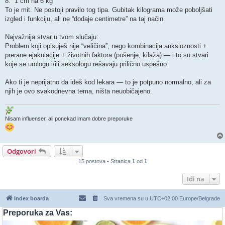
8. “1 cm na 6 kg”
To je mit. Ne postoji pravilo tog tipa. Gubitak kilograma može poboljšati
izgled i funkciju, ali ne “dodaje centimetre” na taj način.
Najvažnija stvar u tvom slučaju:
Problem koji opisuješ nije “veličina”, nego kombinacija anksioznosti +
prerane ejakulacije + životnih faktora (pušenje, kilaža) — i to su stvari
koje se urologu i/ili seksologu rešavaju prilično uspešno.
Ako ti je neprijatno da ideš kod lekara — to je potpuno normalno, ali za
njih je ovo svakodnevna tema, ništa neuobičajeno.
Nisam influenser, ali ponekad imam dobre preporuke
Odgovori
15 postova • Stranica
1
od
1
Idi na
Index boarda
Sva vremena su u UTC+02:00 Europe/Belgrade
Preporuka za Vas: