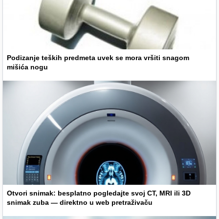
Podizanje teških predmeta uvek se mora vršiti snagom
mišića nogu
Otvori snimak: besplatno pogledajte svoj CT, MRI ili 3D
snimak zuba — direktno u web pretraživaču