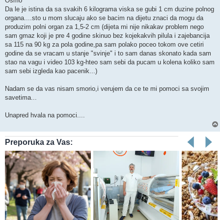
Osmo
Da le je istina da sa svakih 6 kilograma viska se gubi 1 cm duzine polnog
organa....sto u mom slucaju ako se bacim na dijetu znaci da mogu da
produzim polni organ za 1,5-2 cm (dijeta mi nije nikakav problem nego
sam gmaz koji je pre 4 godine skinuo bez kojekakvih pilula i zajebancija
sa 115 na 90 kg za pola godine,pa sam polako poceo tokom ove cetiri
godine da se vracam u stanje "svinje" i to sam danas skonato kada sam
stao na vagu i video 103 kg-hteo sam sebi da pucam u kolena koliko sam
sam sebi izgleda kao pacenik...)
Nadam se da vas nisam smorio,i verujem da ce te mi pomoci sa svojim
savetima...
Unapred hvala na pomoci....
Preporuka za Vas: