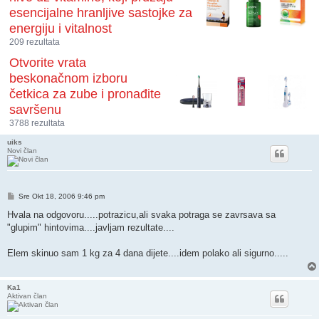
esencijalne hranljive sastojke za
energiju i vitalnost
209 rezultata
Otvorite vrata
beskonačnom izboru
četkica za zube i pronađite
savršenu
3788 rezultata
uiks
Novi član
Post
Sre Okt 18, 2006 9:46 pm
Hvala na odgovoru.....potrazicu,ali svaka potraga se zavrsava sa
"glupim" hintovima....javljam rezultate....
Elem skinuo sam 1 kg za 4 dana dijete....idem polako ali sigurno.....
Ka1
Aktivan član