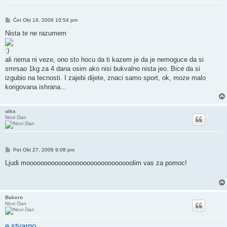
Post
Čet Okt 19, 2006 10:54 pm
Nista te ne razumem
ali nema ni veze, ono sto hocu da ti kazem je da je nemoguce da si
smrsao 1kg za 4 dana osim ako nisi bukvalno nista jeo. Bice da si
izgubio na tecnosti. I zajebi dijete, znaci samo sport, ok, moze malo
korigovana ishrana...
uiks
Novi član
Post
Pet Okt 27, 2006 9:08 pm
Ljudi moooooooooooooooooooooooooooooolim vas za pomoc!
Bakero
Novi član
e stvarno....