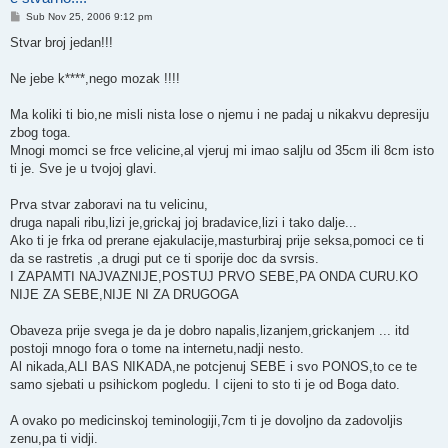
Post
Sub Nov 25, 2006 9:12 pm
Stvar broj jedan!!!
Ne jebe k****,nego mozak !!!!
Ma koliki ti bio,ne misli nista lose o njemu i ne padaj u nikakvu depresiju
zbog toga.
Mnogi momci se frce velicine,al vjeruj mi imao saljlu od 35cm ili 8cm isto
ti je. Sve je u tvojoj glavi.
Prva stvar zaboravi na tu velicinu,
druga napali ribu,lizi je,grickaj joj bradavice,lizi i tako dalje...
Ako ti je frka od prerane ejakulacije,masturbiraj prije seksa,pomoci ce ti
da se rastretis ,a drugi put ce ti sporije doc da svrsis.
I ZAPAMTI NAJVAZNIJE,POSTUJ PRVO SEBE,PA ONDA CURU.KO
NIJE ZA SEBE,NIJE NI ZA DRUGOGA
Obaveza prije svega je da je dobro napalis,lizanjem,grickanjem ... itd
postoji mnogo fora o tome na internetu,nadji nesto.
Al nikada,ALI BAS NIKADA,ne potcjenuj SEBE i svo PONOS,to ce te
samo sjebati u psihickom pogledu. I cijeni to sto ti je od Boga dato.
A ovako po medicinskoj teminologiji,7cm ti je dovoljno da zadovoljis
zenu,pa ti vidji.