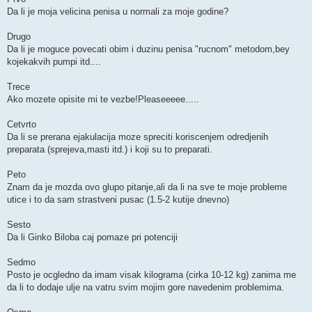
Da li je moja velicina penisa u normali za moje godine?
Drugo
Da li je moguce povecati obim i duzinu penisa "rucnom" metodom,bey
kojekakvih pumpi itd....
Trece
Ako mozete opisite mi te vezbe!Pleaseeeee.....
Cetvrto
Da li se prerana ejakulacija moze spreciti koriscenjem odredjenih
preparata (sprejeva,masti itd.) i koji su to preparati.
Peto
Znam da je mozda ovo glupo pitanje,ali da li na sve te moje probleme
utice i to da sam strastveni pusac (1.5-2 kutije dnevno)
Sesto
Da li Ginko Biloba caj pomaze pri potenciji
Sedmo
Posto je ocgledno da imam visak kilograma (cirka 10-12 kg) zanima me
da li to dodaje ulje na vatru svim mojim gore navedenim problemima.