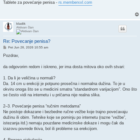
Tablete za povećanje penisa -
rs.memberxxl.com
kladik
Aktivan član
Re: Povecanje penisa?
Post
Pet Jun 26, 2026 10:55 am
Pozdrav,
da odgovorim redom i iskreno, jer ima dosta mitova oko ovih stvari:
1. Da li je veličina u normali?
Da. 14 cm u erekciji je potpuno prosečna i normalna dužina. To je u
okviru onoga što se u medicini smatra “standardnom varijacijom”. Ono što
se često vidi na internetu i u pričama nije realna slika.
2–3. Povećanje penisa “ručnim metodama”
Ne postoje dokazane i bezbedne ručne vežbe koje trajno povećavaju
dužinu ili obim. Tehnike koje se pominju po internetu (razne “vežbe”,
istezanja itd.) nemaju pouzdane medicinske dokaze i mogu čak da
izazovu povrede tkiva, bol ili probleme sa erekcijom.
4. Prerana ejakulacija