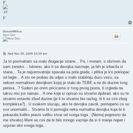
DusaniMilica
Novi član
Post
Ned Nov 26, 2006 10:56 am
Ja to posmatram sa malo drugacije strane... Pa, i moram, s obzirom da
sam zensko... Iskreno, ako ti se devojka nasmeje, ja bih je izbacila iz
stana... Ta je najverovatnije spavala sa pola grada, i plitka je k'o poklopac
od tegle... A sto ne probas da udjes u malo stabilniju duzu vezu, sa
nekom normalnom devojkom kojoj je stalo do TEBE a ne do duzine tvog
penisa...? Sudeci po onim pricicama iz tvog prvog posta, ti izgleda na
takvu nisi jos naisao... A one koje si opisao su stvarno djubrad, ako su te
stvarno ostavile zbod duzine (je li to stvarno bio razlog, ili ti se cini zbog
kompleksa?).. U svakom slucaju, ako te devojka zavoli, postepeno ce se
sve unormaliti... Stvarno bi ti pomogla neka normalna devojka koja bi ti
pokazala koliko pravis veliku stvar od svega toga.. (Nemoj pogresno da
me shvatis) Meni se cini da bi bilo mnogo vaznije da si ti manje napet i
uzjuran oko svega toga...