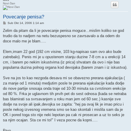
Novi član
Povecanje penisa?
Post
Sub Okt 14, 2006 1:14 am
Zelim da pitam da li je povecanje penisa moguce...mislim koliko se god
trudio da to nadjem na netu bezuspesno se zavrsavalo a da odem do
doce malo me je blam.....
Elem,imam 22 god (192 cm visine, 103 kg-napisao sam ovo ako bude
zatrebalo). Penis mi je u opustenom stanju duzine 7-8 cm a u erekciji 14
cm, i barem po nekim iskustvima (iz prica) shvatam da ovo i nije bas
popularna duzina polnog organa kod devojaka (barem znam i iz iskustva).
Sve na jos to kao nezgoda desava mi se obavezno prerana ejakulacija (
za manje od 1 minuta) medjutim posle te prerana ejakulacije kada dodje
do nove partije snosaja onda traje od 10-30 minuta sa cvrstinom erekcije
od 80 %. Frka je uglavnom tih prvih pet do sest odnosa (kada se netraba
bas blamirati sa svrsavanjem u roku man jem od 60 sec.) kasnije sve
dodje na svoje ali ipak,devojka se zapita: "hej pa ovaj lik je imao pricu i
posle nekog izvesnog vremena smo se kao skontali i mislila sam da je
OK i pored toga sto nije neki lepotan pa cak ni prosecan a uz to seks je
sa njim ocajan. Sta ce mi to!" I veza pocne da kopni.....
Prvo