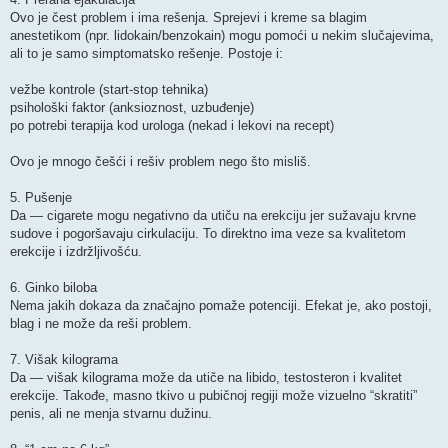
Ovo je čest problem i ima rešenja. Sprejevi i kreme sa blagim
anestetikom (npr. lidokain/benzokain) mogu pomoći u nekim slučajevima,
ali to je samo simptomatsko rešenje. Postoje i:
vežbe kontrole (start-stop tehnika)
psihološki faktor (anksioznost, uzbuđenje)
po potrebi terapija kod urologa (nekad i lekovi na recept)
Ovo je mnogo češći i rešiv problem nego što misliš.
5. Pušenje
Da — cigarete mogu negativno da utiču na erekciju jer sužavaju krvne
sudove i pogoršavaju cirkulaciju. To direktno ima veze sa kvalitetom
erekcije i izdržljivošću.
6. Ginko biloba
Nema jakih dokaza da značajno pomaže potenciji. Efekat je, ako postoji,
blag i ne može da reši problem.
7. Višak kilograma
Da — višak kilograma može da utiče na libido, testosteron i kvalitet
erekcije. Takođe, masno tkivo u pubičnoj regiji može vizuelno “skratiti”
penis, ali ne menja stvarnu dužinu.