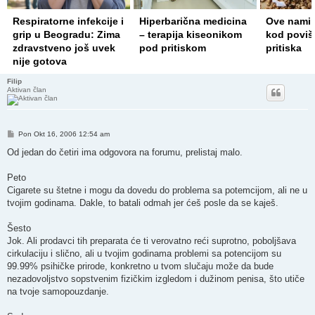
Hiperbarična medicina
Ove namirnice pomažu
Osećate 
– terapija kiseonikom
kod povišenog krvnog
Ove namir
pod pritiskom
pritiska
energiju!
Filip
Aktivan član
Post
Pon Okt 16, 2006 12:54 am
Od jedan do četiri ima odgovora na forumu, prelistaj malo.
Peto
Cigarete su štetne i mogu da dovedu do problema sa potemcijom, ali ne u
tvojim godinama. Dakle, to batali odmah jer ćeš posle da se kaješ.
Šesto
Jok. Ali prodavci tih preparata će ti verovatno reći suprotno, poboljšava
cirkulaciju i slično, ali u tvojim godinama problemi sa potencijom su
99.99% psihičke prirode, konkretno u tvom slučaju može da bude
nezadovoljstvo sopstvenim fizičkim izgledom i dužinom penisa, što utiče
na tvoje samopouzdanje.