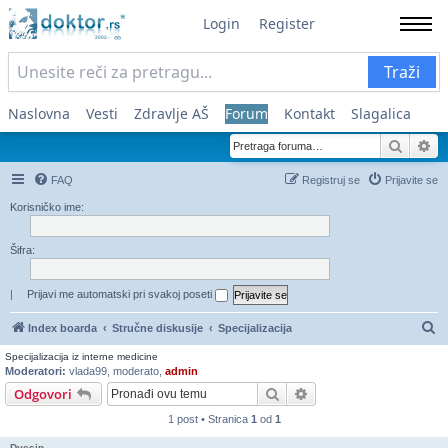
Login
Register
Traži
Naslovna
Vesti
Zdravlje AŠ
Forum
Kontakt
Slagalica
Pretra
Na
FAQ
Registruj se
Prijavite se
Korisničko ime:
Šifra:
|
Prijavi me automatski pri svakoj poseti
Pr
Index boarda
Stručne diskusije
Specijalizacija
Specijalizacija iz interne medicine
Moderatori:
vlada99
,
moderato
,
admin
Pretraga
Napredna pretraga
Odgovori
1 post • Stranica
1
od
1
Dvesin