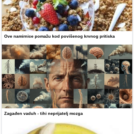
Ove namirnice pomažu kod povišenog krvnog pritiska
Zagađen vaduh - tihi neprijatelj mozga