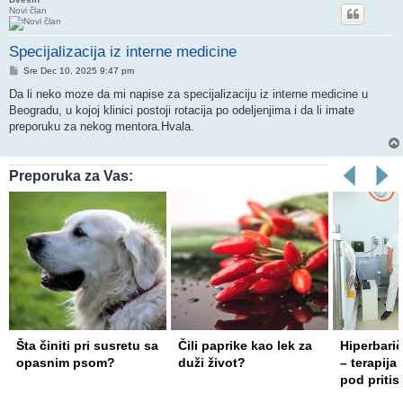
Novi član
Specijalizacija iz interne medicine
Post
Sre Dec 10, 2025 9:47 pm
Da li neko moze da mi napise za specijalizaciju iz interne medicine u
Beogradu, u kojoj klinici postoji rotacija po odeljenjima i da li imate
preporuku za nekog mentora.Hvala.
Preporuka za Vas:
Šta činiti pri susretu sa
Čili paprike kao lek za
Hiperbari
opasnim psom?
duži život?
– terapija
pod priti