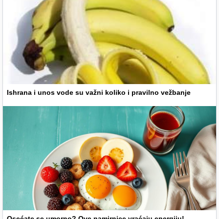
Ishrana i unos vode su važni koliko i pravilno vežbanje
Osećate se umorno? Ove namirnice vraćaju energiju!