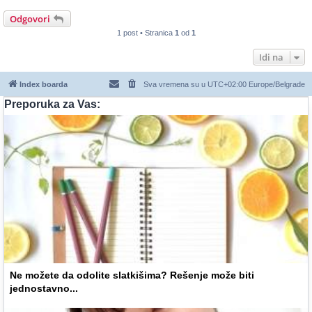
Odgovori
1 post • Stranica
1
od
1
Idi na
Index boarda
Sva vremena su u UTC+02:00 Europe/Belgrade
Preporuka za Vas:
Ne možete da odolite slatkišima? Rešenje može biti
jednostavno...