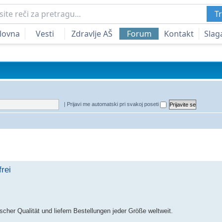
Tr
lovna
Vesti
Zdravlje AŠ
Forum
Kontakt
Slag
|
Prijavi me automatski pri svakoj poseti
edna pretraga
rei
cher Qualität und liefern Bestellungen jeder Größe weltweit.