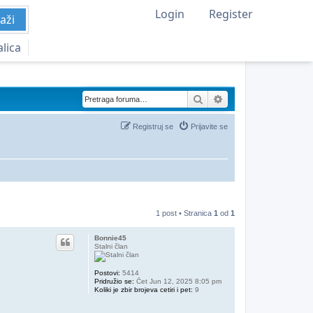
Login
Register
aži
alica
Pretraga
Napredna pretraga
Registruj se
Prijavite se
1 post • Stranica
1
od
1
Bonnie45
Stalni član
Postovi:
5414
Pridružio se:
Čet Jun 12, 2025 8:05 pm
Koliki je zbir brojeva cetiri i pet:
9