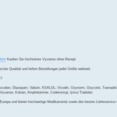
fen/
Kaufen Sie hochreines Vyvanse ohne Rezept
cher Qualität und liefern Bestellungen jeder Größe weltweit.
n?
rocodon, Diazepam, Valium, KSALOL, Vicodin, Oxynorm, Oxycotin, Tramadol
, Vyvanse, Kokain, Amphetamine, Codeinsirup, lyrica Tradolan
 Europa und bieten hochwertige Medikamente sowie den besten Lieferservice w