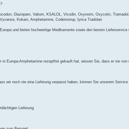
n?
rocodon, Diazepam, Valium, KSALOL, Vicodin, Oxynorm, Oxycotin, Tramadol
, Vyvanse, Kokain, Amphetamine, Codeinsirup, lyrica Tradolan
 Europa und bieten hochwertige Medikamente sowie den besten Lieferservice w
in Europa Amphetamine rezeptfrei gekauft hat, wissen Sie, dass er sie von
ass wir noch nie eine Lieferung verpasst haben, können Sie unserem Service
erdächtigen Lieferung.
ie zum Beispiel: