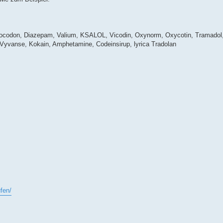
rocodon, Diazepam, Valium, KSALOL, Vicodin, Oxynorm, Oxycotin, Tramadol
, Vyvanse, Kokain, Amphetamine, Codeinsirup, lyrica Tradolan
fen/