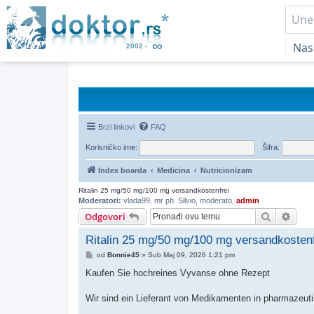
Nas
Brzi linkovi
FAQ
Korisničko ime:
Šifra:
Index boarda
Medicina
Nutricionizam
Ritalin 25 mg/50 mg/100 mg versandkostenfrei
Moderatori:
vlada99
,
mr ph. Silvio
,
moderato
,
admin
Pretraga
Napr
Odgovori
Ritalin 25 mg/50 mg/100 mg versandkostenf
Post
od
Bonnie45
»
Sub Maj 09, 2026 1:21 pm
Kaufen Sie hochreines Vyvanse ohne Rezept
Wir sind ein Lieferant von Medikamenten in pharmazeutis