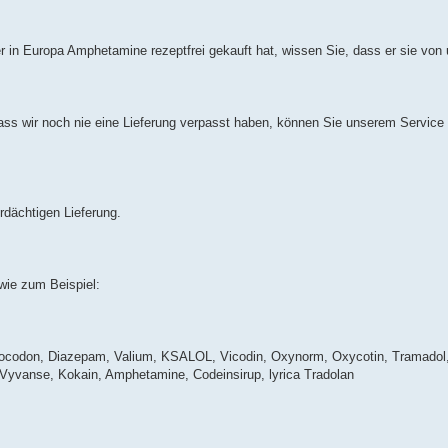
in Europa Amphetamine rezeptfrei gekauft hat, wissen Sie, dass er sie von
ass wir noch nie eine Lieferung verpasst haben, können Sie unserem Service
erdächtigen Lieferung.
ie zum Beispiel:
rocodon, Diazepam, Valium, KSALOL, Vicodin, Oxynorm, Oxycotin, Tramadol
, Vyvanse, Kokain, Amphetamine, Codeinsirup, lyrica Tradolan