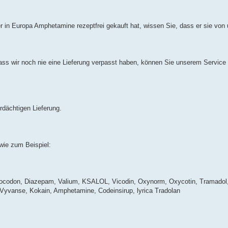
in Europa Amphetamine rezeptfrei gekauft hat, wissen Sie, dass er sie von
ass wir noch nie eine Lieferung verpasst haben, können Sie unserem Service
erdächtigen Lieferung.
ie zum Beispiel:
rocodon, Diazepam, Valium, KSALOL, Vicodin, Oxynorm, Oxycotin, Tramadol
, Vyvanse, Kokain, Amphetamine, Codeinsirup, lyrica Tradolan