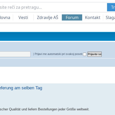
Tr
lovna
Vesti
Zdravlje AŠ
Forum
Kontakt
Slag
|
Prijavi me automatski pri svakoj poseti
edna pretraga
eferung am selben Tag
cher Qualität und liefern Bestellungen jeder Größe weltweit.