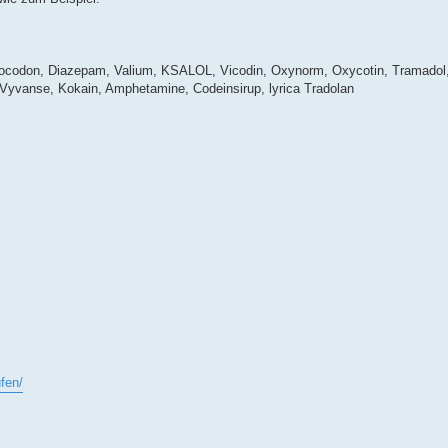
rocodon, Diazepam, Valium, KSALOL, Vicodin, Oxynorm, Oxycotin, Tramadol
, Vyvanse, Kokain, Amphetamine, Codeinsirup, lyrica Tradolan
fen/