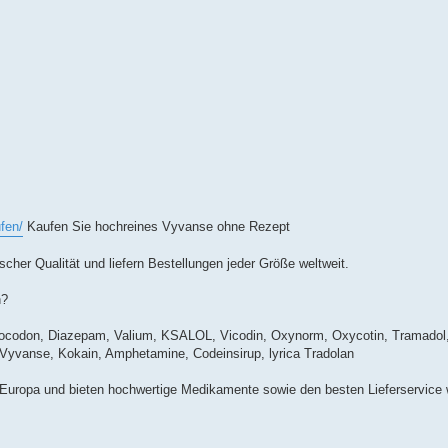
fen/
Kaufen Sie hochreines Vyvanse ohne Rezept
cher Qualität und liefern Bestellungen jeder Größe weltweit.
n?
rocodon, Diazepam, Valium, KSALOL, Vicodin, Oxynorm, Oxycotin, Tramadol
, Vyvanse, Kokain, Amphetamine, Codeinsirup, lyrica Tradolan
 Europa und bieten hochwertige Medikamente sowie den besten Lieferservice w