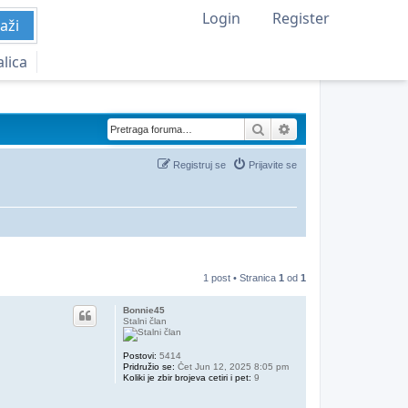
Login
Register
aži
alica
Pretraga
Napredna pretraga
Registruj se
Prijavite se
1 post • Stranica
1
od
1
Bonnie45
Stalni član
Postovi:
5414
Pridružio se:
Čet Jun 12, 2025 8:05 pm
Koliki je zbir brojeva cetiri i pet:
9