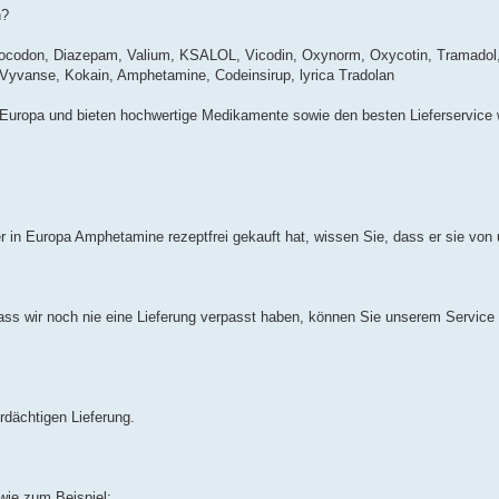
n?
rocodon, Diazepam, Valium, KSALOL, Vicodin, Oxynorm, Oxycotin, Tramadol
, Vyvanse, Kokain, Amphetamine, Codeinsirup, lyrica Tradolan
 Europa und bieten hochwertige Medikamente sowie den besten Lieferservice w
in Europa Amphetamine rezeptfrei gekauft hat, wissen Sie, dass er sie von
ass wir noch nie eine Lieferung verpasst haben, können Sie unserem Service
erdächtigen Lieferung.
ie zum Beispiel: