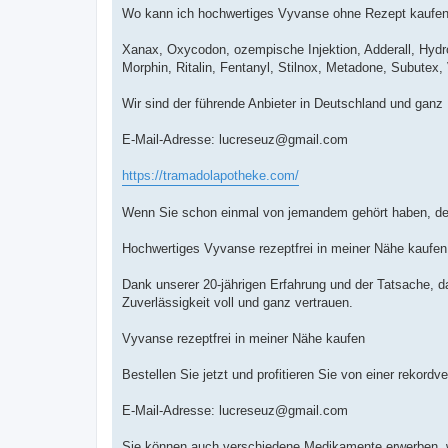
Wo kann ich hochwertiges Vyvanse ohne Rezept kaufe
Xanax, Oxycodon, ozempische Injektion, Adderall, Hyd
Morphin, Ritalin, Fentanyl, Stilnox, Metadone, Subutex
Wir sind der führende Anbieter in Deutschland und ganz
E-Mail-Adresse:
lucreseuz@gmail.com
https://tramadolapotheke.com/
Wenn Sie schon einmal von jemandem gehört haben, der 
Hochwertiges Vyvanse rezeptfrei in meiner Nähe kaufen
Dank unserer 20-jährigen Erfahrung und der Tatsache, d
Zuverlässigkeit voll und ganz vertrauen.
Vyvanse rezeptfrei in meiner Nähe kaufen
Bestellen Sie jetzt und profitieren Sie von einer rekordv
E-Mail-Adresse:
lucreseuz@gmail.com
Sie können auch verschiedene Medikamente erwerben, w