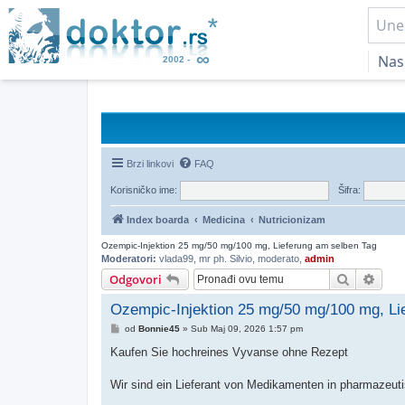
Nas
Brzi linkovi
FAQ
Korisničko ime:
Šifra:
Index boarda
Medicina
Nutricionizam
Ozempic-Injektion 25 mg/50 mg/100 mg, Lieferung am selben Tag
Moderatori:
vlada99
,
mr ph. Silvio
,
moderato
,
admin
Pretraga
Napr
Odgovori
Ozempic-Injektion 25 mg/50 mg/100 mg, Li
Post
od
Bonnie45
»
Sub Maj 09, 2026 1:57 pm
Kaufen Sie hochreines Vyvanse ohne Rezept
Wir sind ein Lieferant von Medikamenten in pharmazeutis