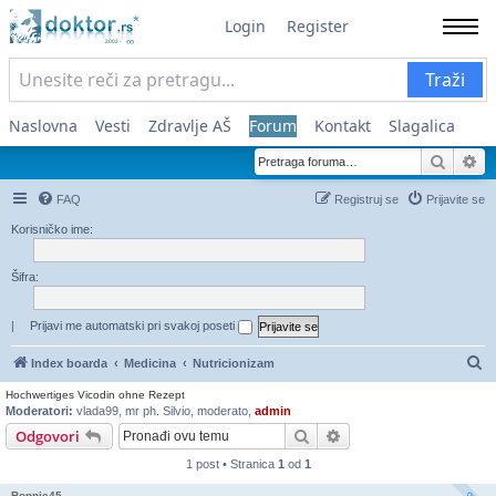
Login
Register
Traži
Naslovna
Vesti
Zdravlje AŠ
Forum
Kontakt
Slagalica
Pretra
Na
FAQ
Registruj se
Prijavite se
Korisničko ime:
Šifra:
|
Prijavi me automatski pri svakoj poseti
Pr
Index boarda
Medicina
Nutricionizam
Hochwertiges Vicodin ohne Rezept
Moderatori:
vlada99
,
mr ph. Silvio
,
moderato
,
admin
Pretraga
Napredna pretraga
Odgovori
1 post • Stranica
1
od
1
Bonnie45