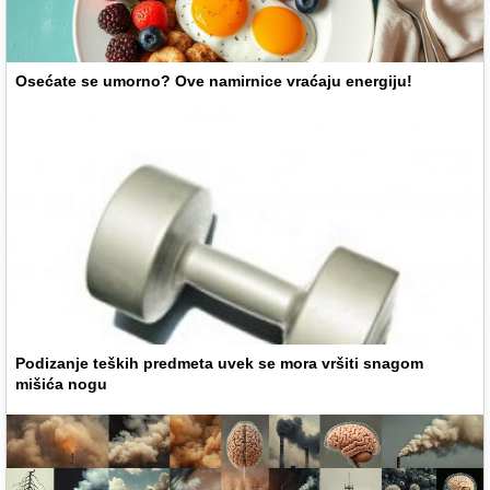
Osećate se umorno? Ove namirnice vraćaju energiju!
Podizanje teških predmeta uvek se mora vršiti snagom
mišića nogu