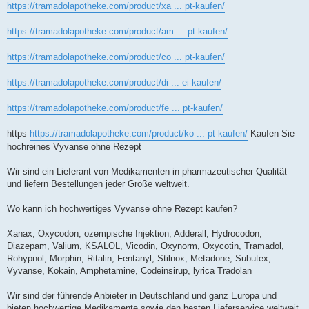
https://tramadolapotheke.com/product/xa ... pt-kaufen/
https://tramadolapotheke.com/product/am ... pt-kaufen/
https://tramadolapotheke.com/product/co ... pt-kaufen/
https://tramadolapotheke.com/product/di ... ei-kaufen/
https://tramadolapotheke.com/product/fe ... pt-kaufen/
https
https://tramadolapotheke.com/product/ko ... pt-kaufen/
Kaufen Sie
hochreines Vyvanse ohne Rezept
Wir sind ein Lieferant von Medikamenten in pharmazeutischer Qualität
und liefern Bestellungen jeder Größe weltweit.
Wo kann ich hochwertiges Vyvanse ohne Rezept kaufen?
Xanax, Oxycodon, ozempische Injektion, Adderall, Hydrocodon,
Diazepam, Valium, KSALOL, Vicodin, Oxynorm, Oxycotin, Tramadol,
Rohypnol, Morphin, Ritalin, Fentanyl, Stilnox, Metadone, Subutex,
Vyvanse, Kokain, Amphetamine, Codeinsirup, lyrica Tradolan
Wir sind der führende Anbieter in Deutschland und ganz Europa und
bieten hochwertige Medikamente sowie den besten Lieferservice weltweit.