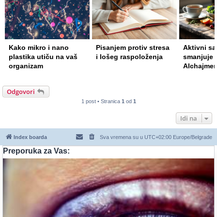
Pisanjem protiv stresa
Aktivni sastojak iz čaja
Podizanje
i lošeg raspoloženja
smanjuje rizik od
predmeta 
Alchajmerove bolesti
vršiti sn
nogu
Odgovori
1 post • Stranica
1
od
1
Idi na
Index boarda
Sva vremena su u UTC+02:00 Europe/Belgrade
Preporuka za Vas: