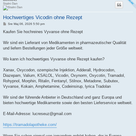
Stalni član
Hochwertiges Vicodin ohne Rezept
Post
Sre Maj 06, 2026 5:50 pm
Kaufen Sie hochreines Vyvanse ohne Rezept
Wir sind ein Lieferant von Medikamenten in pharmazeutischer Qualität
und liefern Bestellungen jeder Größe weltweit.
Wo kann ich hochwertiges Vyvanse ohne Rezept kaufen?
Xanax, Oxycodon, ozempische Injektion, Adderall, Hydrocodon,
Diazepam, Valium, KSALOL, Vicodin, Oxynorm, Oxycotin, Tramadol,
Rohypnol, Morphin, Ritalin, Fentanyl, Stilnox, Metadone, Subutex,
Vyvanse, Kokain, Amphetamine, Codeinsirup, lyrica Tradolan
Wir sind der führende Anbieter in Deutschland und ganz Europa und
bieten hochwertige Medikamente sowie den besten Lieferservice weltweit.
E-Mail-Adresse:
lucreseuz@gmail.com
https://tramadolapotheke.com/
Wenn Sie schon einmal von jemandem gehört haben, der in Europa