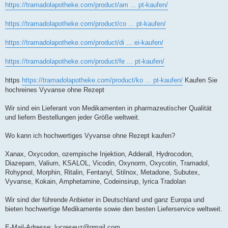
https://tramadolapotheke.com/product/am ... pt-kaufen/
https://tramadolapotheke.com/product/co ... pt-kaufen/
https://tramadolapotheke.com/product/di ... ei-kaufen/
https://tramadolapotheke.com/product/fe ... pt-kaufen/
https
https://tramadolapotheke.com/product/ko ... pt-kaufen/
Kaufen Sie
hochreines Vyvanse ohne Rezept
Wir sind ein Lieferant von Medikamenten in pharmazeutischer Qualität
und liefern Bestellungen jeder Größe weltweit.
Wo kann ich hochwertiges Vyvanse ohne Rezept kaufen?
Xanax, Oxycodon, ozempische Injektion, Adderall, Hydrocodon,
Diazepam, Valium, KSALOL, Vicodin, Oxynorm, Oxycotin, Tramadol,
Rohypnol, Morphin, Ritalin, Fentanyl, Stilnox, Metadone, Subutex,
Vyvanse, Kokain, Amphetamine, Codeinsirup, lyrica Tradolan
Wir sind der führende Anbieter in Deutschland und ganz Europa und
bieten hochwertige Medikamente sowie den besten Lieferservice weltweit.
E-Mail-Adresse:
lucreseuz@gmail.com