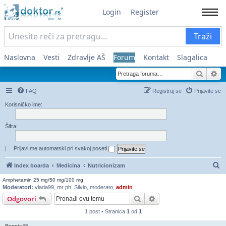
Login
Register
Traži
Naslovna
Vesti
Zdravlje AŠ
Forum
Kontakt
Slagalica
Pretra
Na
FAQ
Registruj se
Prijavite se
Korisničko ime:
Šifra:
|
Prijavi me automatski pri svakoj poseti
Pr
Index boarda
Medicina
Nutricionizam
Amphetamin 25 mg/50 mg/100 mg
Moderatori:
vlada99
,
mr ph. Silvio
,
moderato
,
admin
Pretraga
Napredna pretraga
Odgovori
1 post • Stranica
1
od
1
Bonnie45