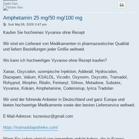
Stalni član
Amphetamin 25 mg/50 mg/100 mg
Post
Sub Maj 09, 2026 2:47 pm
Kaufen Sie hochreines Vyvanse ohne Rezept
Wir sind ein Lieferant von Medikamenten in pharmazeutischer Qualität
und liefern Bestellungen jeder Größe weltweit.
Wo kann ich hochwertiges Vyvanse ohne Rezept kaufen?
Xanax, Oxycodon, ozempische Injektion, Adderall, Hydrocodon,
Diazepam, Valium, KSALOL, Vicodin, Oxynorm, Oxycotin, Tramadol,
Rohypnol, Morphin, Ritalin, Fentanyl, Stilnox, Metadone, Subutex,
Vyvanse, Kokain, Amphetamine, Codeinsirup, lyrica Tradolan
Wir sind der führende Anbieter in Deutschland und ganz Europa und
bieten hochwertige Medikamente sowie den besten Lieferservice weltweit.
E-Mail-Adresse:
lucreseuz@gmail.com
https://tramadolapotheke.com/
Wenn Sie schon einmal von jemandem gehört haben, der in Europa