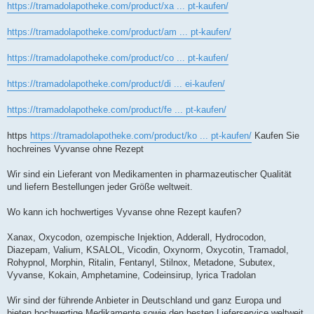
https://tramadolapotheke.com/product/xa ... pt-kaufen/
https://tramadolapotheke.com/product/am ... pt-kaufen/
https://tramadolapotheke.com/product/co ... pt-kaufen/
https://tramadolapotheke.com/product/di ... ei-kaufen/
https://tramadolapotheke.com/product/fe ... pt-kaufen/
https
https://tramadolapotheke.com/product/ko ... pt-kaufen/
Kaufen Sie
hochreines Vyvanse ohne Rezept
Wir sind ein Lieferant von Medikamenten in pharmazeutischer Qualität
und liefern Bestellungen jeder Größe weltweit.
Wo kann ich hochwertiges Vyvanse ohne Rezept kaufen?
Xanax, Oxycodon, ozempische Injektion, Adderall, Hydrocodon,
Diazepam, Valium, KSALOL, Vicodin, Oxynorm, Oxycotin, Tramadol,
Rohypnol, Morphin, Ritalin, Fentanyl, Stilnox, Metadone, Subutex,
Vyvanse, Kokain, Amphetamine, Codeinsirup, lyrica Tradolan
Wir sind der führende Anbieter in Deutschland und ganz Europa und
bieten hochwertige Medikamente sowie den besten Lieferservice weltweit.