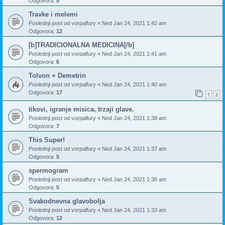
Odgovora:
5
Travke i melemi
Poslednji post od
vorpalfury
«
Ned Jan 24, 2021 1:42 am
Odgovora:
12
[b]TRADICIONALNA MEDICINA[/b]
Poslednji post od
vorpalfury
«
Ned Jan 24, 2021 1:41 am
Odgovora:
6
Tolvon + Demetrin
Poslednji post od
vorpalfury
«
Ned Jan 24, 2021 1:40 am
Odgovora:
17
1
2
tikovi, igranje misica, trzaji glave.
Poslednji post od
vorpalfury
«
Ned Jan 24, 2021 1:38 am
Odgovora:
7
This Super!
Poslednji post od
vorpalfury
«
Ned Jan 24, 2021 1:37 am
Odgovora:
5
spermogram
Poslednji post od
vorpalfury
«
Ned Jan 24, 2021 1:36 am
Odgovora:
5
Svakodnevna glavobolja
Poslednji post od
vorpalfury
«
Ned Jan 24, 2021 1:33 am
Odgovora:
12