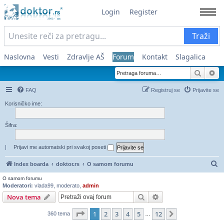
Login
Register
Traži
Naslovna
Vesti
Zdravlje AŠ
Forum
Kontakt
Slagalica
Pretra
Na
FAQ
Registruj se
Prijavite se
Korisničko ime:
Šifra:
|
Prijavi me automatski pri svakoj poseti
Pr
Index boarda
doktor.rs
O samom forumu
O samom forumu
Moderatori:
vlada99
,
moderato
,
admin
Pretraga
Napredna pretraga
Nova tema
Stranica
1
od
12
1
2
3
4
5
12
Sledeća
360 tema
…