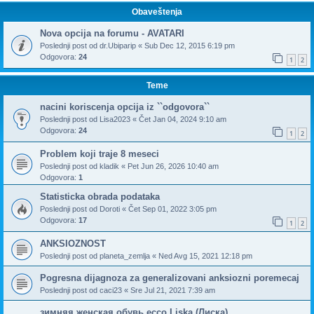
Obaveštenja
Nova opcija na forumu - AVATARI
Poslednji post od
dr.Ubiparip
«
Sub Dec 12, 2015 6:19 pm
Odgovora:
24
1
2
Teme
nacini koriscenja opcija iz ``odgovora``
Poslednji post od
Lisa2023
«
Čet Jan 04, 2024 9:10 am
Odgovora:
24
1
2
Problem koji traje 8 meseci
Poslednji post od
kladik
«
Pet Jun 26, 2026 10:40 am
Odgovora:
1
Statisticka obrada podataka
Poslednji post od
Doroti
«
Čet Sep 01, 2022 3:05 pm
Odgovora:
17
1
2
ANKSIOZNOST
Poslednji post od
planeta_zemlja
«
Ned Avg 15, 2021 12:18 pm
Pogresna dijagnoza za generalizovani anksiozni poremecaj
Poslednji post od
caci23
«
Sre Jul 21, 2021 7:39 am
зимняя женская обувь ecco Liska (Лиска)