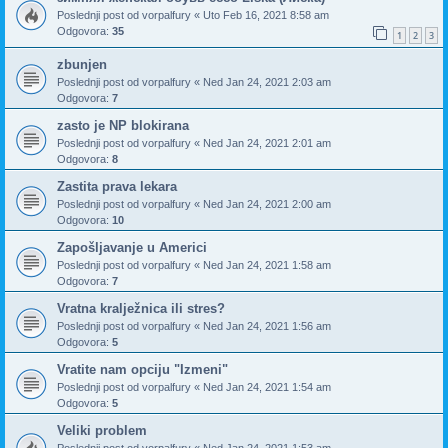
Poslednji post od
vorpalfury
«
Uto Feb 16, 2021 8:58 am
Odgovora:
35
1
2
3
zbunjen
Poslednji post od
vorpalfury
«
Ned Jan 24, 2021 2:03 am
Odgovora:
7
zasto je NP blokirana
Poslednji post od
vorpalfury
«
Ned Jan 24, 2021 2:01 am
Odgovora:
8
Zastita prava lekara
Poslednji post od
vorpalfury
«
Ned Jan 24, 2021 2:00 am
Odgovora:
10
Zapošljavanje u Americi
Poslednji post od
vorpalfury
«
Ned Jan 24, 2021 1:58 am
Odgovora:
7
Vratna kralježnica ili stres?
Poslednji post od
vorpalfury
«
Ned Jan 24, 2021 1:56 am
Odgovora:
5
Vratite nam opciju "Izmeni"
Poslednji post od
vorpalfury
«
Ned Jan 24, 2021 1:54 am
Odgovora:
5
Veliki problem
Poslednji post od
vorpalfury
«
Ned Jan 24, 2021 1:53 am