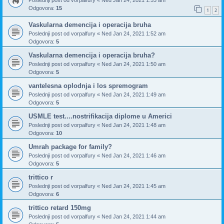
Odgovora:
15
1
2
Vaskularna demencija i operacija bruha
Poslednji post od
vorpalfury
«
Ned Jan 24, 2021 1:52 am
Odgovora:
5
Vaskularna demencija i operacija bruha?
Poslednji post od
vorpalfury
«
Ned Jan 24, 2021 1:50 am
Odgovora:
5
vantelesna oplodnja i los spremogram
Poslednji post od
vorpalfury
«
Ned Jan 24, 2021 1:49 am
Odgovora:
5
USMLE test....nostrifikacija diplome u Americi
Poslednji post od
vorpalfury
«
Ned Jan 24, 2021 1:48 am
Odgovora:
10
Umrah package for family?
Poslednji post od
vorpalfury
«
Ned Jan 24, 2021 1:46 am
Odgovora:
5
trittico r
Poslednji post od
vorpalfury
«
Ned Jan 24, 2021 1:45 am
Odgovora:
6
trittico retard 150mg
Poslednji post od
vorpalfury
«
Ned Jan 24, 2021 1:44 am