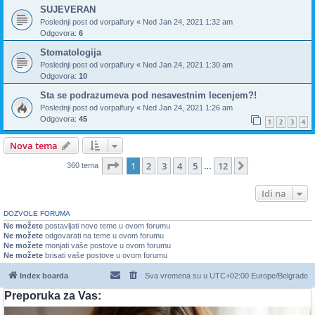
SUJEVERAN
Poslednji post od
vorpalfury
«
Ned Jan 24, 2021 1:32 am
Odgovora:
6
Stomatologija
Poslednji post od
vorpalfury
«
Ned Jan 24, 2021 1:30 am
Odgovora:
10
Sta se podrazumeva pod nesavestnim lecenjem?!
Poslednji post od
vorpalfury
«
Ned Jan 24, 2021 1:26 am
Odgovora:
45
1
2
3
4
Nova tema
Stranica
1
od
12
1
2
3
4
5
12
Sledeća
360 tema
…
Idi na
DOZVOLE FORUMA
Ne možete
postavljati nove teme u ovom forumu
Ne možete
odgovarati na teme u ovom forumu
Ne možete
monjati vaše postove u ovom forumu
Ne možete
brisati vaše postove u ovom forumu
Index boarda
Sva vremena su u UTC+02:00 Europe/Belgrade
Preporuka za Vas: