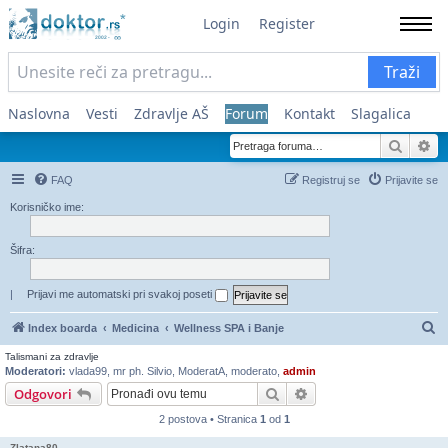
Login
Register
Traži
Naslovna
Vesti
Zdravlje AŠ
Forum
Kontakt
Slagalica
Pretra
Na
FAQ
Registruj se
Prijavite se
Korisničko ime:
Šifra:
|
Prijavi me automatski pri svakoj poseti
Pr
Index boarda
Medicina
Wellness SPA i Banje
Talismani za zdravlje
Moderatori:
vlada99
,
mr ph. Silvio
,
ModeratA
,
moderato
,
admin
Pretraga
Napredna pretraga
Odgovori
2 postova • Stranica
1
od
1
Zlatana80