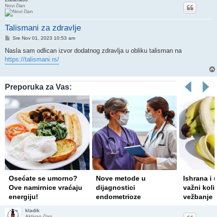
Novi član
Talismani za zdravlje
Post
Sre Nov 01, 2023 10:53 am
Nasla sam odlican izvor dodatnog zdravlja u obliku talisman na
https://talismani.rs/
Preporuka za Vas:
Osećate se umorno?
Nove metode u
Ishrana i
Ove namirnice vraćaju
dijagnostici
važni koli
energiju!
endometrioze
vežbanje
kladik
Aktivan član