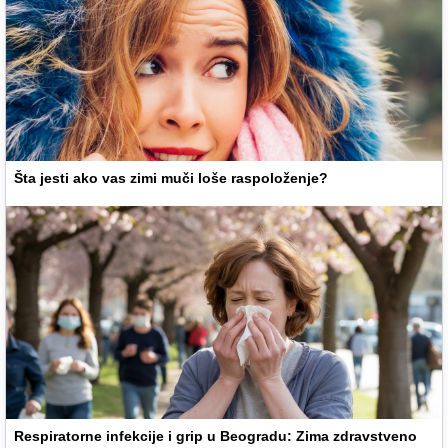
Šta jesti ako vas zimi muči loše raspoloženje?
Respiratorne infekcije i grip u Beogradu: Zima zdravstveno