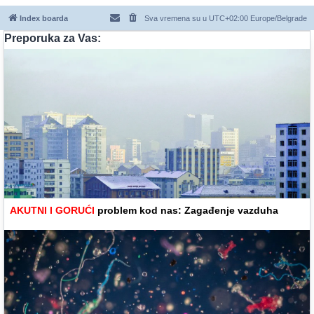
Index boarda
Sva vremena su u UTC+02:00 Europe/Belgrade
Preporuka za Vas:
AKUTNI I GORUĆI
problem kod nas: Zagađenje vazduha