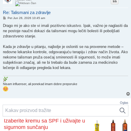
Re: Talismani za zdravlje
Post
Pet Jun 26, 2026 10:45 am
Drago mi je ako ste vi imali pozitivno iskustvo. Ipak, važno je naglasiti da
ne postoje naučni dokazi da talismani mogu lečiti bolesti ili poboljšati
zdravstveno stanje.
Kada je zdravlje u pitanju, najbolje je osloniti se na proverene metode –
redovne lekarske kontrole, odgovarajuću terapiju i zdrav način života. Ako
nekome talisman pruža osećaj smirenosti ili sigurnosti, to može imati
subjektivan značaj, ali ne bi trebalo da bude zamena za medicinsko
lečenje ili odlaganje pregleda kod lekara.
Nisam influenser, ali ponekad imam dobre preporuke
Oglas
Izaberite kremu sa SPF i uživajte u
sigurnom sunčanju