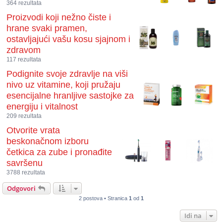
364 rezultata
Proizvodi koji nežno čiste i
hrane svaki pramen,
ostavljajući vašu kosu sjajnom i
zdravom
117 rezultata
Podignite svoje zdravlje na viši
nivo uz vitamine, koji pružaju
esencijalne hranljive sastojke za
energiju i vitalnost
209 rezultata
Otvorite vrata
beskonačnom izboru
četkica za zube i pronađite
savršenu
3788 rezultata
Odgovori
2 postova • Stranica
1
od
1
Idi na