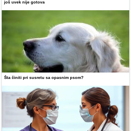
još uvek nije gotova
Šta činiti pri susretu sa opasnim psom?