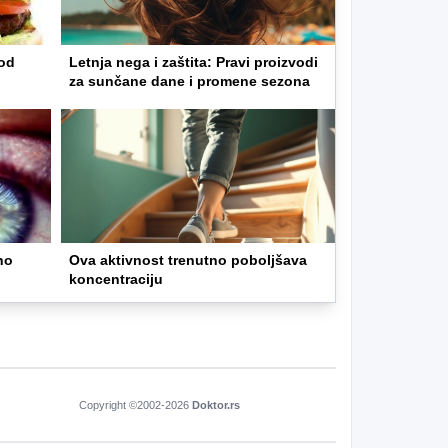
 od
Letnja nega i zaštita: Pravi proizvodi
za sunčane dane i promene sezona
no
Ova aktivnost trenutno poboljšava
koncentraciju
Copyright ©2002-
2026
Doktor.rs