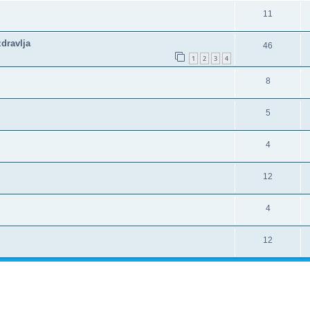
11
zdravlja
46
1
2
3
4
8
5
4
12
4
12