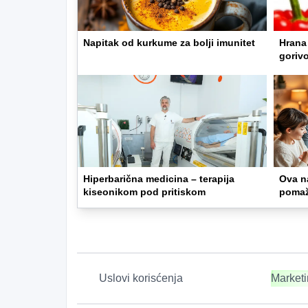
Napitak od kurkume za bolji imunitet
Hrana 
gorivo
Hiperbarična medicina – terapija
Ova na
kiseonikom pod pritiskom
pomaž
Uslovi korisćenja
Market