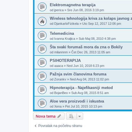
Elektromagnetna terapija
od
jperica
»
Sre Jun 08, 2016 3:19 pm
Wireless tehnologija kriva za kolaps javnog 
od
DjankarloFizikela
»
Uto Sep 12, 2017 12:06 pm
Telemedicina
od
Ivanna Kraljica
»
Sub Maj 08, 2010 4:38 pm
Šta svaki forumaš mora da zna o Bokily
od
milannnm
»
Čet Dec 26, 2013 11:05 am
PSIHOTERAPIJA
od
aaaca
»
Ned Jun 10, 2018 6:23 pm
Pažnja svim članovima foruma
od
Zorankv
»
Ned Avg 04, 2013 11:02 pm
Hipnoterapija - Najefikasniji metod
od
BojanBeo
»
Sub Avg 08, 2015 8:51 am
Aloe vera proizvodi i iskustva
od
Xena
»
Pet Jul 10, 2015 10:13 pm
Nova tema
Povratak na početnu stranu