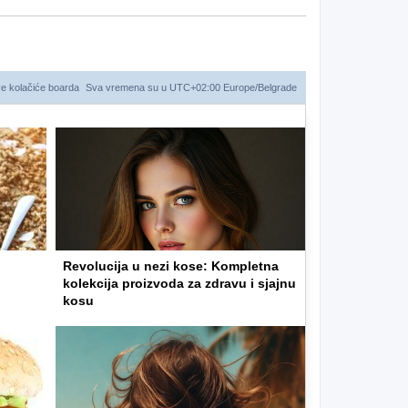
ve kolačiće boarda
Sva vremena su u UTC+02:00 Europe/Belgrade
Revolucija u nezi kose: Kompletna
kolekcija proizvoda za zdravu i sjajnu
kosu