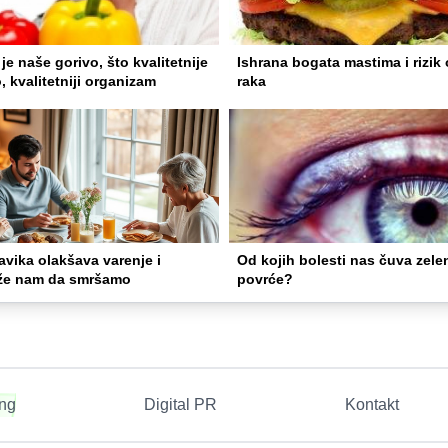
je naše gorivo, što kvalitetnije
Ishrana bogata mastima i rizik
, kvalitetniji organizam
raka
vika olakšava varenje i
Od kojih bolesti nas čuva zele
e nam da smršamo
povrće?
ing
Digital PR
Kontakt