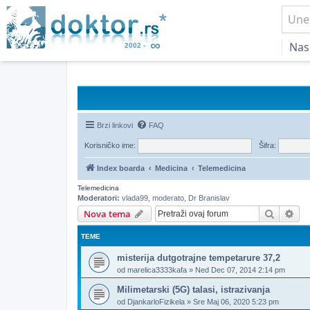
Nas
Brzi linkovi
FAQ
Korisničko ime:
Šifra:
Index boarda
Medicina
Telemedicina
Telemedicina
Moderatori:
vlada99
,
moderato
,
Dr Branislav
Pretrag
Nap
Nova tema
TEME
misterija dutgotrajne tempetarure 37,2
od
marelica3333kafa
»
Ned Dec 07, 2014 2:14 pm
Milimetarski (5G) talasi, istrazivanja
od
DjankarloFizikela
»
Sre Maj 06, 2020 5:23 pm