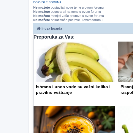
DOZVOLE FORUMA
Ne možete
postavljati nove teme u ovom forumu
Ne možete
odgovarati na teme u ovom forumu
Ne možete
monjati vaše postove u ovom forumu
Ne možete
brisati vaše postove u ovom forumu
Index boarda
Preporuka za Vas:
Ishrana i unos vode su važni koliko i
Pisanj
pravilno vežbanje
raspo