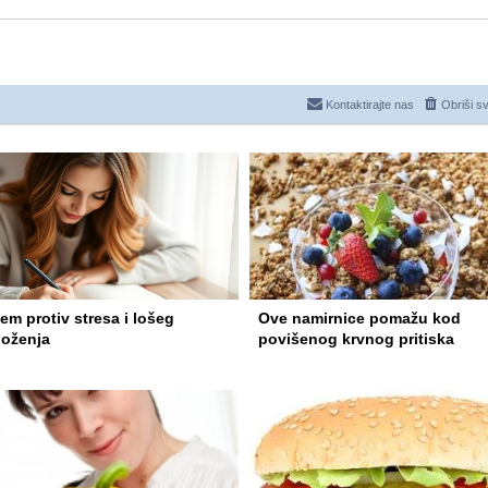
Kontaktirajte nas
Obriši s
em protiv stresa i lošeg
Ove namirnice pomažu kod
loženja
povišenog krvnog pritiska