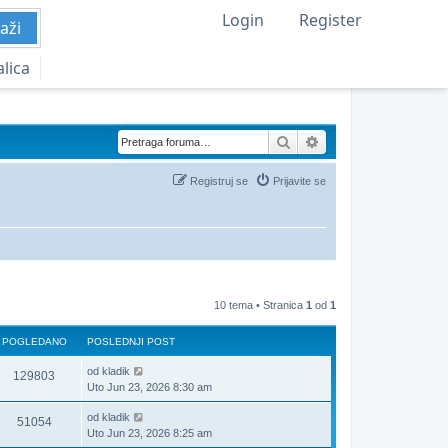
Login
Register
aži
alica
Pretraga
Napredna pretraga
Registruj se
Prijavite se
10 tema • Stranica
1
od
1
POGLEDANO
POSLEDNJI POST
od
kladik
129803
Uto Jun 23, 2026 8:30 am
od
kladik
51054
Uto Jun 23, 2026 8:25 am