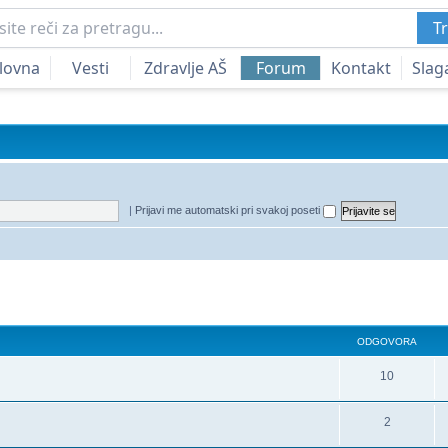
Tr
lovna
Vesti
Zdravlje AŠ
Forum
Kontakt
Slag
|
Prijavi me automatski pri svakoj poseti
a
redna pretraga
ODGOVORA
10
2