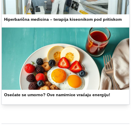
Hiperbarična medicina – terapija kiseonikom pod pritiskom
Osećate se umorno? Ove namirnice vraćaju energiju!