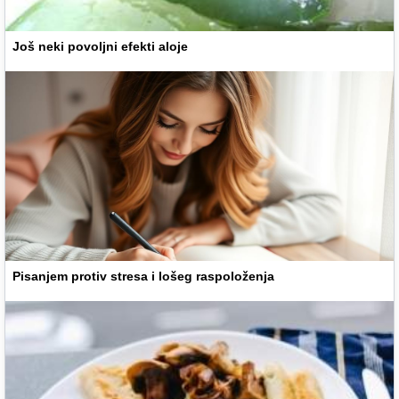
Još neki povoljni efekti aloje
Pisanjem protiv stresa i lošeg raspoloženja