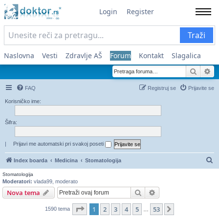
Login
Register
Traži
Naslovna
Vesti
Zdravlje AŠ
Forum
Kontakt
Slagalica
Pretra
Na
FAQ
Registruj se
Prijavite se
Korisničko ime:
Šifra:
|
Prijavi me automatski pri svakoj poseti
Pr
Index boarda
Medicina
Stomatologija
Stomatologija
Moderatori:
vlada99
,
moderato
Pretraga
Napredna pretraga
Nova tema
Stranica
1
od
53
1
2
3
4
5
53
Sledeća
1590 tema
…