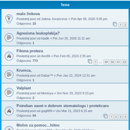
Teme
malo linkova
Poslednji post od
Jelena Jovancevic
«
Pon Apr 06, 2020 3:05 pm
Odgovora:
15
1
2
Agresivna leukoplakija?
Poslednji post od
kladik
«
Pet Jun 26, 2026 11:11 am
Odgovora:
1
Fiksna proteza
Poslednji post od
Ann86
«
Pon Feb 05, 2024 2:35 am
Odgovora:
773
1
49
50
51
52
…
Krunica,
Poslednji post od
Dabar™
«
Pon Jan 22, 2024 12:31 am
Odgovora:
1
Valplast
Poslednji post od
Montoya
«
Sre Nov 29, 2023 9:23 pm
Odgovora:
2
Potreban savet o dobrom stomatologu i proteticaru
Poslednji post od
gogi999
«
Uto Mar 21, 2023 6:15 am
Odgovora:
54
1
2
3
4
Molim za pomoc...hitno