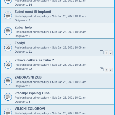
Poslednji post od
vorpalfury
«
Sub Jan 23, 2021 10:12 am
Odgovora:
14
Zubni most ili implanti
Poslednji post od
vorpalfury
«
Sub Jan 23, 2021 10:11 am
Odgovora:
5
Zubar help
Poslednji post od
vorpalfury
«
Sub Jan 23, 2021 10:09 am
Odgovora:
6
Zordyl
Poslednji post od
vorpalfury
«
Sub Jan 23, 2021 10:08 am
Odgovora:
21
1
2
Zdrava cetkica za zube ?
Poslednji post od
vorpalfury
«
Sub Jan 23, 2021 10:05 am
Odgovora:
22
1
2
ZABORAVNI ZUB
Poslednji post od
vorpalfury
«
Sub Jan 23, 2021 10:04 am
Odgovora:
8
vracanje ispalog zuba
Poslednji post od
vorpalfury
«
Sub Jan 23, 2021 10:02 am
Odgovora:
8
VILICNI ZGLOBOVI
Poslednji post od
vorpalfury
«
Sub Jan 23, 2021 10:01 am