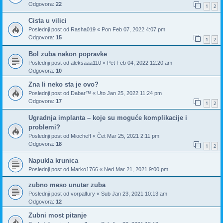
Odgovora:
22
1
2
Cista u vilici
Poslednji post od
Rasha019
«
Pon Feb 07, 2022 4:07 pm
Odgovora:
15
1
2
Bol zuba nakon popravke
Poslednji post od
aleksaaa110
«
Pet Feb 04, 2022 12:20 am
Odgovora:
10
Zna li neko sta je ovo?
Poslednji post od
Dabar™
«
Uto Jan 25, 2022 11:24 pm
Odgovora:
17
1
2
Ugradnja implanta – koje su moguće komplikacije i
problemi?
Poslednji post od
Miocheff
«
Čet Mar 25, 2021 2:11 pm
Odgovora:
18
1
2
Napukla krunica
Poslednji post od
Marko1766
«
Ned Mar 21, 2021 9:00 pm
zubno meso unutar zuba
Poslednji post od
vorpalfury
«
Sub Jan 23, 2021 10:13 am
Odgovora:
12
Zubni most pitanje