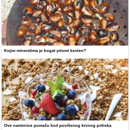
Kojim mineralima je bogat pitomi kesten?
Ove namirnice pomažu kod povišenog krvnog pritiska