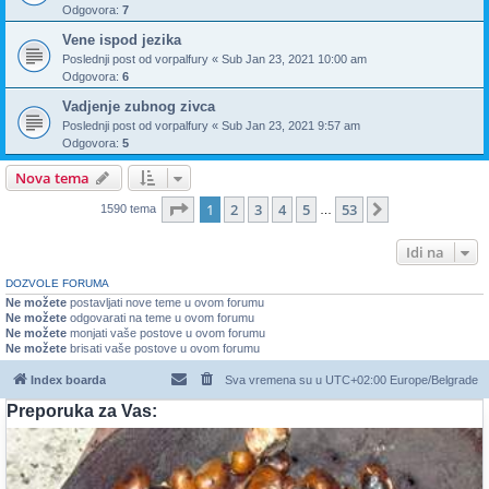
Odgovora:
7
Vene ispod jezika
Poslednji post od
vorpalfury
«
Sub Jan 23, 2021 10:00 am
Odgovora:
6
Vadjenje zubnog zivca
Poslednji post od
vorpalfury
«
Sub Jan 23, 2021 9:57 am
Odgovora:
5
Nova tema
Stranica
1
od
53
1
2
3
4
5
53
Sledeća
1590 tema
…
Idi na
DOZVOLE FORUMA
Ne možete
postavljati nove teme u ovom forumu
Ne možete
odgovarati na teme u ovom forumu
Ne možete
monjati vaše postove u ovom forumu
Ne možete
brisati vaše postove u ovom forumu
Index boarda
Sva vremena su u UTC+02:00 Europe/Belgrade
Preporuka za Vas: