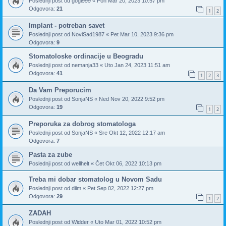
Poslednji post od
gogi999
«
Pon Mar 20, 2023 10:57 pm
Odgovora:
21
1
2
Implant - potreban savet
Poslednji post od
NoviSad1987
«
Pet Mar 10, 2023 9:36 pm
Odgovora:
9
Stomatoloske ordinacije u Beogradu
Poslednji post od
nemanja33
«
Uto Jan 24, 2023 11:51 am
Odgovora:
41
1
2
3
Da Vam Preporucim
Poslednji post od
SonjaNS
«
Ned Nov 20, 2022 9:52 pm
Odgovora:
19
1
2
Preporuka za dobrog stomatologa
Poslednji post od
SonjaNS
«
Sre Okt 12, 2022 12:17 am
Odgovora:
7
Pasta za zube
Poslednji post od
wellhelt
«
Čet Okt 06, 2022 10:13 pm
Treba mi dobar stomatolog u Novom Sadu
Poslednji post od
diim
«
Pet Sep 02, 2022 12:27 pm
Odgovora:
29
1
2
ZADAH
Poslednji post od
Widder
«
Uto Mar 01, 2022 10:52 pm