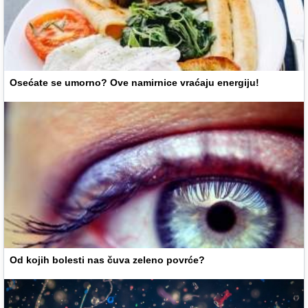
Osećate se umorno? Ove namirnice vraćaju energiju!
Od kojih bolesti nas čuva zeleno povrće?