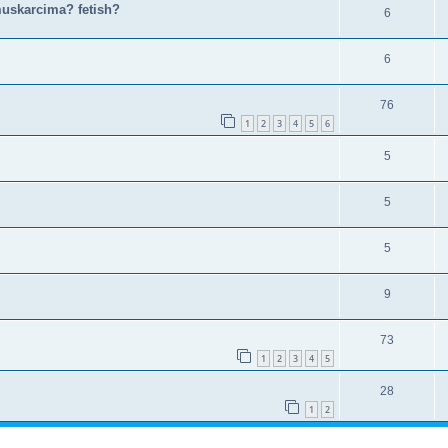
uskarcima? fetish?
6
6
76
1
2
3
4
5
6
5
5
5
9
73
1
2
3
4
5
28
1
2