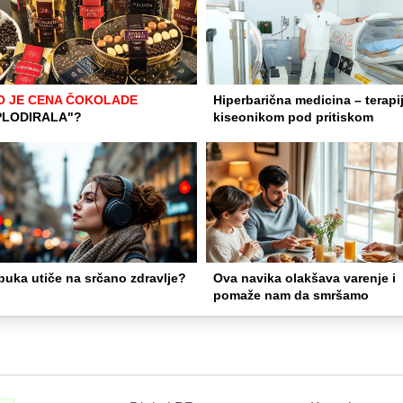
O JE CENA ČOKOLADE
Hiperbarična medicina – terapi
PLODIRALA"?
kiseonikom pod pritiskom
buka utiče na srčano zdravlje?
Ova navika olakšava varenje i
pomaže nam da smršamo