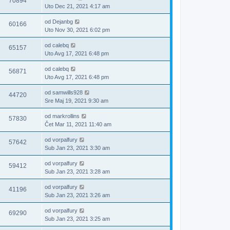
70894
Uto Dec 21, 2021 4:17 am
od
Dejanbg
60166
Uto Nov 30, 2021 6:02 pm
od
calebq
65157
Uto Avg 17, 2021 6:48 pm
od
calebq
56871
Uto Avg 17, 2021 6:48 pm
od
samwills928
44720
Sre Maj 19, 2021 9:30 am
od
markrollins
57830
Čet Mar 11, 2021 11:40 am
od
vorpalfury
57642
Sub Jan 23, 2021 3:30 am
od
vorpalfury
59412
Sub Jan 23, 2021 3:28 am
od
vorpalfury
41196
Sub Jan 23, 2021 3:26 am
od
vorpalfury
69290
Sub Jan 23, 2021 3:25 am