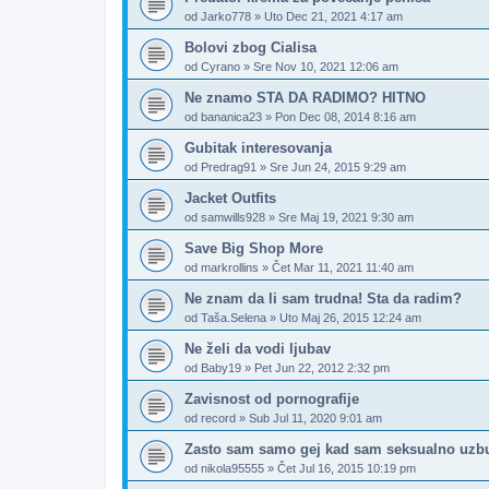
od
Jarko778
»
Uto Dec 21, 2021 4:17 am
Bolovi zbog Cialisa
od
Cyrano
»
Sre Nov 10, 2021 12:06 am
Ne znamo STA DA RADIMO? HITNO
od
bananica23
»
Pon Dec 08, 2014 8:16 am
Gubitak interesovanja
od
Predrag91
»
Sre Jun 24, 2015 9:29 am
Jacket Outfits
od
samwills928
»
Sre Maj 19, 2021 9:30 am
Save Big Shop More
od
markrollins
»
Čet Mar 11, 2021 11:40 am
Ne znam da li sam trudna! Sta da radim?
od
Taša.Selena
»
Uto Maj 26, 2015 12:24 am
Ne želi da vodi ljubav
od
Baby19
»
Pet Jun 22, 2012 2:32 pm
Zavisnost od pornografije
od
record
»
Sub Jul 11, 2020 9:01 am
Zasto sam samo gej kad sam seksualno uzb
od
nikola95555
»
Čet Jul 16, 2015 10:19 pm