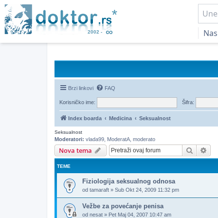
Nas
Brzi linkovi
FAQ
Korisničko ime:
Šifra:
Index boarda
Medicina
Seksualnost
Seksualnost
Moderatori:
vlada99
,
ModeratA
,
moderato
Pretrag
Nap
Nova tema
TEME
Fiziologija seksualnog odnosa
od
tamaraft
»
Sub Okt 24, 2009 11:32 pm
Vežbe za povećanje penisa
od
nesat
»
Pet Maj 04, 2007 10:47 am