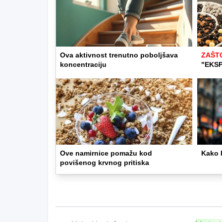
Ova aktivnost trenutno poboljšava
ZAŠT
koncentraciju
"EKS
Ove namirnice pomažu kod
Kako 
povišenog krvnog pritiska