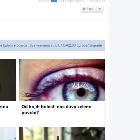
Idi na
ve kolačiće boarda
Sva vremena su u UTC+02:00 Europe/Belgrade
etna
Od kojih bolesti nas čuva zeleno
povrće?