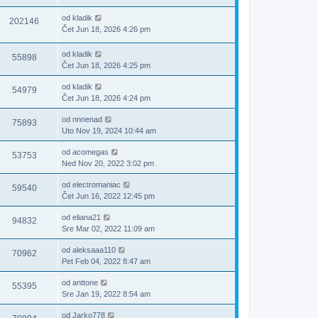
od
kladik
202146
Čet Jun 18, 2026 4:26 pm
od
kladik
55898
Čet Jun 18, 2026 4:25 pm
od
kladik
54979
Čet Jun 18, 2026 4:24 pm
od
nnnenad
75893
Uto Nov 19, 2024 10:44 am
od
acomegas
53753
Ned Nov 20, 2022 3:02 pm
od
electromaniac
59540
Čet Jun 16, 2022 12:45 pm
od
eliana21
94832
Sre Mar 02, 2022 11:09 am
od
aleksaaa110
70962
Pet Feb 04, 2022 8:47 am
od
anttone
55395
Sre Jan 19, 2022 8:54 am
od
Jarko778