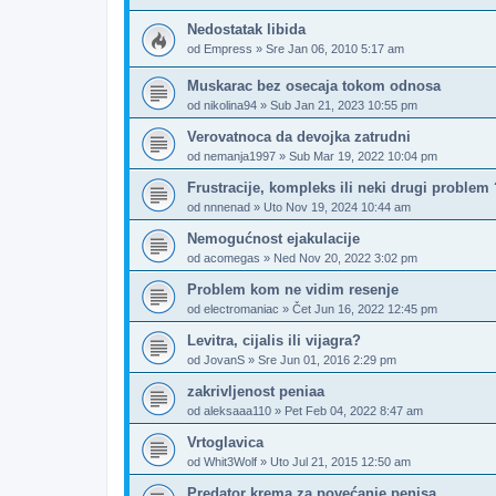
Nedostatak libida
od
Empress
»
Sre Jan 06, 2010 5:17 am
Muskarac bez osecaja tokom odnosa
od
nikolina94
»
Sub Jan 21, 2023 10:55 pm
Verovatnoca da devojka zatrudni
od
nemanja1997
»
Sub Mar 19, 2022 10:04 pm
Frustracije, kompleks ili neki drugi problem 
od
nnnenad
»
Uto Nov 19, 2024 10:44 am
Nemogućnost ejakulacije
od
acomegas
»
Ned Nov 20, 2022 3:02 pm
Problem kom ne vidim resenje
od
electromaniac
»
Čet Jun 16, 2022 12:45 pm
Levitra, cijalis ili vijagra?
od
JovanS
»
Sre Jun 01, 2016 2:29 pm
zakrivljenost peniaa
od
aleksaaa110
»
Pet Feb 04, 2022 8:47 am
Vrtoglavica
od
Whit3Wolf
»
Uto Jul 21, 2015 12:50 am
Predator krema za povećanje penisa