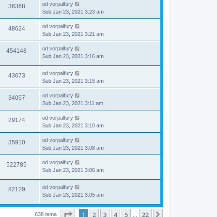
od
vorpalfury
36368
Sub Jan 23, 2021 3:23 am
od
vorpalfury
48624
Sub Jan 23, 2021 3:21 am
od
vorpalfury
454148
Sub Jan 23, 2021 3:16 am
od
vorpalfury
43673
Sub Jan 23, 2021 3:15 am
od
vorpalfury
34057
Sub Jan 23, 2021 3:11 am
od
vorpalfury
29174
Sub Jan 23, 2021 3:10 am
od
vorpalfury
35910
Sub Jan 23, 2021 3:08 am
od
vorpalfury
522785
Sub Jan 23, 2021 3:06 am
od
vorpalfury
82129
Sub Jan 23, 2021 3:05 am
Stranica
1
od
22
1
2
3
4
5
22
Sledeća
638 tema
…