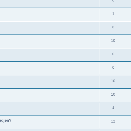
0
1
8
10
0
0
10
10
4
udjen?
12