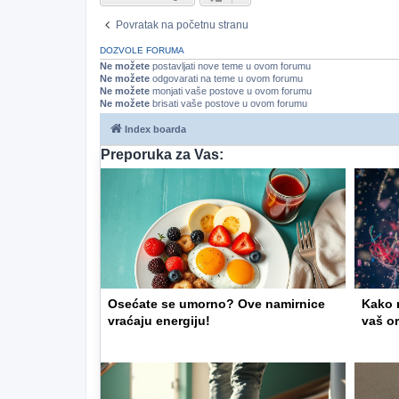
Povratak na početnu stranu
DOZVOLE FORUMA
Ne možete
postavljati nove teme u ovom forumu
Ne možete
odgovarati na teme u ovom forumu
Ne možete
monjati vaše postove u ovom forumu
Ne možete
brisati vaše postove u ovom forumu
Index boarda
Preporuka za Vas:
Osećate se umorno? Ove namirnice
Kako m
vraćaju energiju!
vaš o