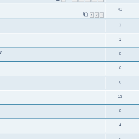
41
1
2
3
1
1
?
0
0
0
13
0
4