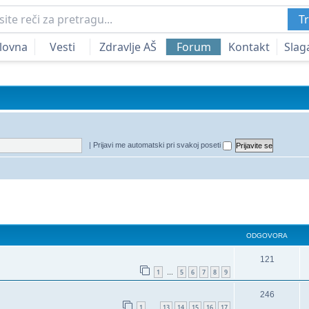
Tr
lovna
Vesti
Zdravlje AŠ
Forum
Kontakt
Slag
|
Prijavi me automatski pri svakoj poseti
a
redna pretraga
ODGOVORA
121
1
5
6
7
8
9
…
246
1
13
14
15
16
17
…