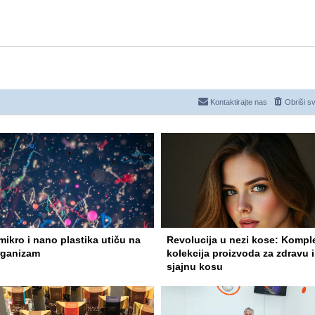
Kontaktirajte nas
Obriši s
ikro i nano plastika utiču na
Revolucija u nezi kose: Kompl
rganizam
kolekcija proizvoda za zdravu i
sjajnu kosu