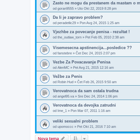
Zasto ne mogu da prestanem da mastam o m
od
goran9555
»
Uto Okt 22, 2019 8:28 pm
Da li je zapravo problem?
od
peradetlic29
»
Pon Avg 24, 2015 1:25 am
Vjezhbe za povecanje penisa - rezultat !
od
the_outlaw_torn
»
Pet Feb 05, 2010 2:38 am
Visemesecna apstinencija...posledice ??
od
fanstebre
»
Čet Dec 24, 2015 2:07 pm
Vezbe Za Povacavanje Penisa
od
AlenMC
»
Pet Avg 21, 2015 12:16 am
Vežbe za Penis
od
Robin Hud
»
Čet Feb 26, 2015 9:50 am
Verovatnoca da sam ostala trudna
od
angel95.va
»
Sre Dec 24, 2014 1:06 pm
Verovatnoca da devojka zatrudni
od
Ime_1
»
Pon Mar 07, 2011 1:16 am
veliki sexualni problem
od
upomoccc
»
Pet Okt 21, 2016 7:10 am
Nova tema