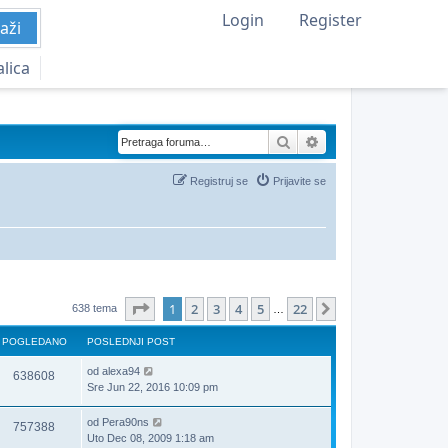
Login
Register
aži
alica
Pretraga
Napredna pretraga
Registruj se
Prijavite se
Stranica
1
od
22
1
2
3
4
5
22
Sledeća
638 tema
…
POGLEDANO
POSLEDNJI POST
od
alexa94
638608
Sre Jun 22, 2016 10:09 pm
od
Pera90ns
757388
Uto Dec 08, 2009 1:18 am