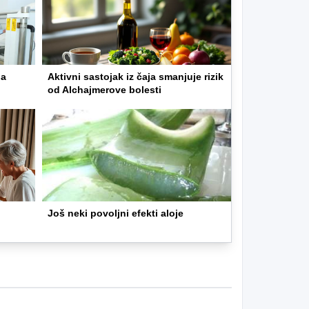
ja
Aktivni sastojak iz čaja smanjuje rizik
od Alchajmerove bolesti
Još neki povoljni efekti aloje