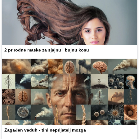
2 prirodne maske za sjajnu i bujnu kosu
Zagađen vaduh - tihi neprijatelj mozga