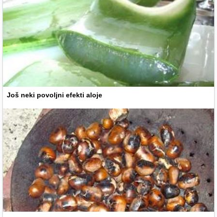
Još neki povoljni efekti aloje