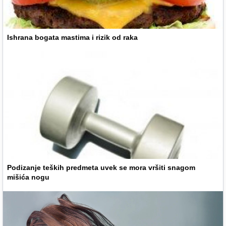
Ishrana bogata mastima i rizik od raka
Podizanje teških predmeta uvek se mora vršiti snagom
mišića nogu