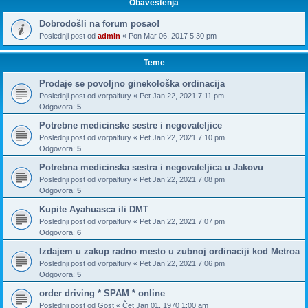
Obaveštenja
Dobrodošli na forum posao!
Poslednji post od
admin
«
Pon Mar 06, 2017 5:30 pm
Teme
Prodaje se povoljno ginekološka ordinacija
Poslednji post od
vorpalfury
«
Pet Jan 22, 2021 7:11 pm
Odgovora:
5
Potrebne medicinske sestre i negovateljice
Poslednji post od
vorpalfury
«
Pet Jan 22, 2021 7:10 pm
Odgovora:
5
Potrebna medicinska sestra i negovateljica u Jakovu
Poslednji post od
vorpalfury
«
Pet Jan 22, 2021 7:08 pm
Odgovora:
5
Kupite Ayahuasca ili DMT
Poslednji post od
vorpalfury
«
Pet Jan 22, 2021 7:07 pm
Odgovora:
6
Izdajem u zakup radno mesto u zubnoj ordinaciji kod Metroa
Poslednji post od
vorpalfury
«
Pet Jan 22, 2021 7:06 pm
Odgovora:
5
order driving * SPAM * online
Poslednji post od
Gost
«
Čet Jan 01, 1970 1:00 am