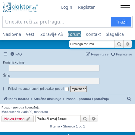
Login
Register
Traži
Naslovna
Vesti
Zdravlje AŠ
Forum
Kontakt
Slagalica
Pretra
Na
FAQ
Registruj se
Prijavite se
Korisničko ime:
Šifra:
|
Prijavi me automatski pri svakoj poseti
Pr
Index boarda
Stručne diskusije
Posao - ponuda i potražnja
Posao - ponuda i potražnja
Moderatori:
vlada99
,
moderato
Pretraga
Napredna pretraga
Nova tema
8 tema • Stranica
1
od
1