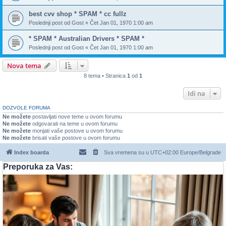
best cvv shop * SPAM * cc fullz
Poslednji post od
Gost
«
Čet Jan 01, 1970 1:00 am
* SPAM * Australian Drivers * SPAM *
Poslednji post od
Gost
«
Čet Jan 01, 1970 1:00 am
Nova tema
8 tema • Stranica
1
od
1
Idi na
DOZVOLE FORUMA
Ne možete
postavljati nove teme u ovom forumu
Ne možete
odgovarati na teme u ovom forumu
Ne možete
monjati vaše postove u ovom forumu
Ne možete
brisati vaše postove u ovom forumu
Index boarda
Sva vremena su u UTC+02:00 Europe/Belgrade
Preporuka za Vas: