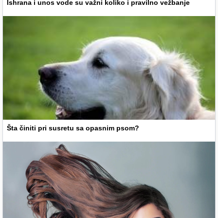
Ishrana i unos vode su važni koliko i pravilno vežbanje
Šta činiti pri susretu sa opasnim psom?