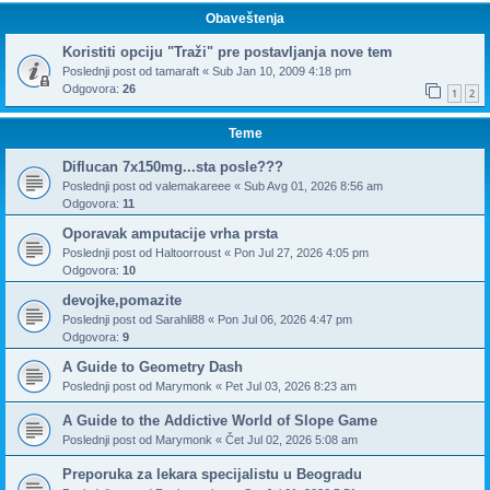
Obaveštenja
Koristiti opciju "Traži" pre postavljanja nove tem
Poslednji post od
tamaraft
«
Sub Jan 10, 2009 4:18 pm
Odgovora:
26
1
2
Teme
Diflucan 7x150mg...sta posle???
Poslednji post od
valemakareee
«
Sub Avg 01, 2026 8:56 am
Odgovora:
11
Oporavak amputacije vrha prsta
Poslednji post od
Haltoorroust
«
Pon Jul 27, 2026 4:05 pm
Odgovora:
10
devojke,pomazite
Poslednji post od
Sarahli88
«
Pon Jul 06, 2026 4:47 pm
Odgovora:
9
A Guide to Geometry Dash
Poslednji post od
Marymonk
«
Pet Jul 03, 2026 8:23 am
A Guide to the Addictive World of Slope Game
Poslednji post od
Marymonk
«
Čet Jul 02, 2026 5:08 am
Preporuka za lekara specijalistu u Beogradu