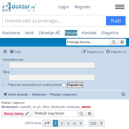
Login
Register
Traži
Naslovna
Vesti
Zdravlje AŠ
Forum
Kontakt
Slagalica
Pretra
Na
FAQ
Registruj se
Prijavite se
Korisničko ime:
Šifra:
|
Prijavi me automatski pri svakoj poseti
Pr
Index boarda
Medicina
Pitanja i odgovori
Pitanja i odgovori
Moderatori:
vlada99
,
mr ph. Silvio
,
ModeratA
,
moderato
,
admin
Pretraga
Napredna pretraga
Nova tema
Stranica
1
od
520
1
2
3
4
5
520
Sledeća
15576 tema
…