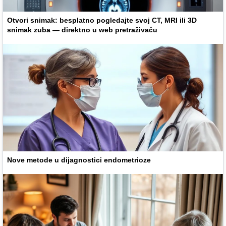
Otvori snimak: besplatno pogledajte svoj CT, MRI ili 3D
snimak zuba — direktno u web pretraživaču
Nove metode u dijagnostici endometrioze