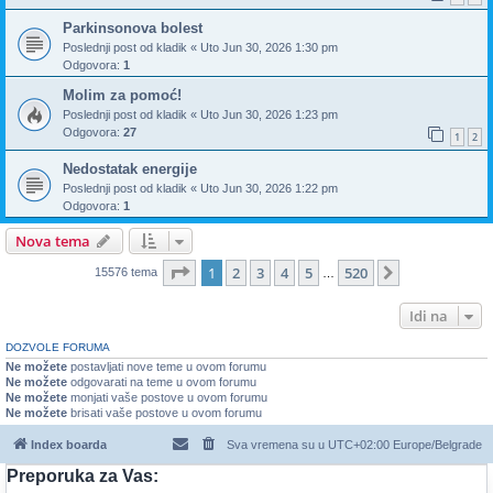
Parkinsonova bolest
Poslednji post od
kladik
«
Uto Jun 30, 2026 1:30 pm
Odgovora:
1
Molim za pomoć!
Poslednji post od
kladik
«
Uto Jun 30, 2026 1:23 pm
Odgovora:
27
1
2
Nedostatak energije
Poslednji post od
kladik
«
Uto Jun 30, 2026 1:22 pm
Odgovora:
1
Nova tema
Stranica
1
od
520
1
2
3
4
5
520
Sledeća
15576 tema
…
Idi na
DOZVOLE FORUMA
Ne možete
postavljati nove teme u ovom forumu
Ne možete
odgovarati na teme u ovom forumu
Ne možete
monjati vaše postove u ovom forumu
Ne možete
brisati vaše postove u ovom forumu
Index boarda
Sva vremena su u UTC+02:00 Europe/Belgrade
Preporuka za Vas: