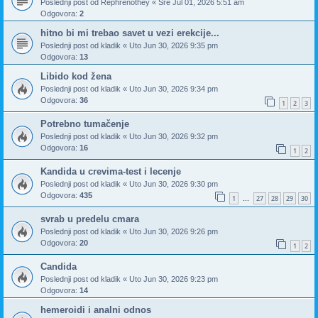
Poslednji post od
Rephrenothey
«
Sre Jul 01, 2026 5:51 am
Odgovora:
2
hitno bi mi trebao savet u vezi erekcije...
Poslednji post od
kladik
«
Uto Jun 30, 2026 9:35 pm
Odgovora:
13
Libido kod žena
Poslednji post od
kladik
«
Uto Jun 30, 2026 9:34 pm
Odgovora:
36
1
2
3
Potrebno tumačenje
Poslednji post od
kladik
«
Uto Jun 30, 2026 9:32 pm
Odgovora:
16
1
2
Kandida u crevima-test i lecenje
Poslednji post od
kladik
«
Uto Jun 30, 2026 9:30 pm
Odgovora:
435
1
27
28
29
30
…
svrab u predelu cmara
Poslednji post od
kladik
«
Uto Jun 30, 2026 9:26 pm
Odgovora:
20
1
2
Candida
Poslednji post od
kladik
«
Uto Jun 30, 2026 9:23 pm
Odgovora:
14
hemeroidi i analni odnos