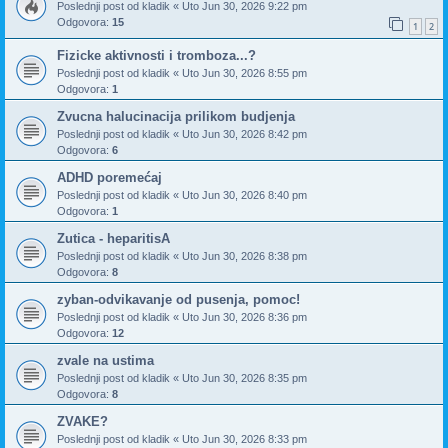
Poslednji post od
kladik
«
Uto Jun 30, 2026 9:22 pm
Odgovora:
15
1
2
Fizicke aktivnosti i tromboza...?
Poslednji post od
kladik
«
Uto Jun 30, 2026 8:55 pm
Odgovora:
1
Zvucna halucinacija prilikom budjenja
Poslednji post od
kladik
«
Uto Jun 30, 2026 8:42 pm
Odgovora:
6
ADHD poremećaj
Poslednji post od
kladik
«
Uto Jun 30, 2026 8:40 pm
Odgovora:
1
Zutica - heparitisA
Poslednji post od
kladik
«
Uto Jun 30, 2026 8:38 pm
Odgovora:
8
zyban-odvikavanje od pusenja, pomoc!
Poslednji post od
kladik
«
Uto Jun 30, 2026 8:36 pm
Odgovora:
12
zvale na ustima
Poslednji post od
kladik
«
Uto Jun 30, 2026 8:35 pm
Odgovora:
8
ZVAKE?
Poslednji post od
kladik
«
Uto Jun 30, 2026 8:33 pm