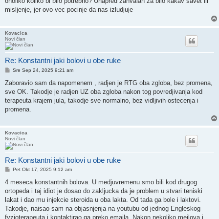
onoliko koliko bi bilo potrebno? Unapred zahvalan za bilo kakav savet ili
misljenje, jer ovo vec pocinje da nas izludjuje
Kovacica
Novi član
Re: Konstantni jaki bolovi u obe ruke
Post
Sre Sep 24, 2025 9:21 am
Zaboravio sam da napomenem , radjen je RTG oba zgloba, bez promena,
sve OK. Takodje je radjen UZ oba zgloba nakon tog povredjivanja kod
terapeuta krajem jula, takodje sve normalno, bez vidljivih ostecenja i
promena.
Kovacica
Novi član
Re: Konstantni jaki bolovi u obe ruke
Post
Pet Okt 17, 2025 9:12 am
4 meseca konstantnih bolova. U medjuvremenu smo bili kod drugog
ortopeda i taj idiot je dosao do zakljucka da je problem u stvari teniski
lakat i dao mu injekcie steroida u oba lakta. Od tada ga bole i laktovi.
Takodje, naisao sam na objasnjenja na youtubu od jednog Engleskog
fyzioterapeuta i kontaktirao ga preko emaila. Nakon nekoliko mejlova i