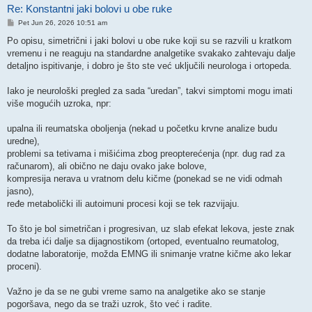
Re: Konstantni jaki bolovi u obe ruke
Post
Pet Jun 26, 2026 10:51 am
Po opisu, simetrični i jaki bolovi u obe ruke koji su se razvili u kratkom
vremenu i ne reaguju na standardne analgetike svakako zahtevaju dalje
detaljno ispitivanje, i dobro je što ste već uključili neurologa i ortopeda.
Iako je neurološki pregled za sada “uredan”, takvi simptomi mogu imati
više mogućih uzroka, npr:
upalna ili reumatska oboljenja (nekad u početku krvne analize budu
uredne),
problemi sa tetivama i mišićima zbog preopterećenja (npr. dug rad za
računarom), ali obično ne daju ovako jake bolove,
kompresija nerava u vratnom delu kičme (ponekad se ne vidi odmah
jasno),
ređe metabolički ili autoimuni procesi koji se tek razvijaju.
To što je bol simetričan i progresivan, uz slab efekat lekova, jeste znak
da treba ići dalje sa dijagnostikom (ortoped, eventualno reumatolog,
dodatne laboratorije, možda EMNG ili snimanje vratne kičme ako lekar
proceni).
Važno je da se ne gubi vreme samo na analgetike ako se stanje
pogoršava, nego da se traži uzrok, što već i radite.