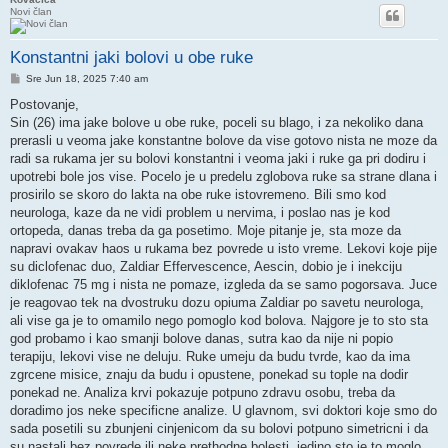
Novi član
Konstantni jaki bolovi u obe ruke
Post
Sre Jun 18, 2025 7:40 am
Postovanje,
Sin (26) ima jake bolove u obe ruke, poceli su blago, i za nekoliko dana
prerasli u veoma jake konstantne bolove da vise gotovo nista ne moze da
radi sa rukama jer su bolovi konstantni i veoma jaki i ruke ga pri dodiru i
upotrebi bole jos vise. Pocelo je u predelu zglobova ruke sa strane dlana i
prosirilo se skoro do lakta na obe ruke istovremeno. Bili smo kod
neurologa, kaze da ne vidi problem u nervima, i poslao nas je kod
ortopeda, danas treba da ga posetimo. Moje pitanje je, sta moze da
napravi ovakav haos u rukama bez povrede u isto vreme. Lekovi koje pije
su diclofenac duo, Zaldiar Effervescence, Aescin, dobio je i inekciju
diklofenac 75 mg i nista ne pomaze, izgleda da se samo pogorsava. Juce
je reagovao tek na dvostruku dozu opiuma Zaldiar po savetu neurologa,
ali vise ga je to omamilo nego pomoglo kod bolova. Najgore je to sto sta
god probamo i kao smanji bolove danas, sutra kao da nije ni popio
terapiju, lekovi vise ne deluju. Ruke umeju da budu tvrde, kao da ima
zgrcene misice, znaju da budu i opustene, ponekad su tople na dodir
ponekad ne. Analiza krvi pokazuje potpuno zdravu osobu, treba da
doradimo jos neke specificne analize. U glavnom, svi doktori koje smo do
sada posetili su zbunjeni cinjenicom da su bolovi potpuno simetricni i da
su nastali bez povrede ili neke prethodne bolesti, jedino sto je to moglo