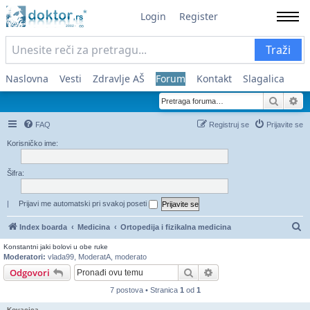
Login
Register
Traži
Naslovna
Vesti
Zdravlje AŠ
Forum
Kontakt
Slagalica
Pretra
Na
FAQ
Registruj se
Prijavite se
Korisničko ime:
Šifra:
|
Prijavi me automatski pri svakoj poseti
Pr
Index boarda
Medicina
Ortopedija i fizikalna medicina
Konstantni jaki bolovi u obe ruke
Moderatori:
vlada99
,
ModeratA
,
moderato
Pretraga
Napredna pretraga
Odgovori
7 postova • Stranica
1
od
1
Kovacica