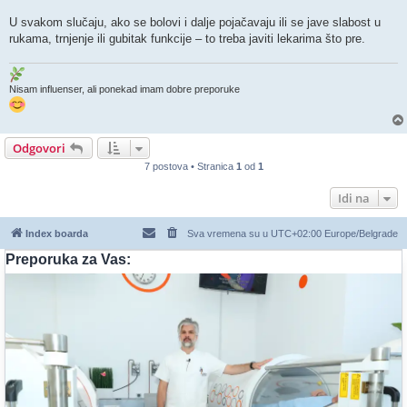
U svakom slučaju, ako se bolovi i dalje pojačavaju ili se jave slabost u
rukama, trnjenje ili gubitak funkcije – to treba javiti lekarima što pre.
Nisam influenser, ali ponekad imam dobre preporuke
Odgovori
7 postova • Stranica
1
od
1
Idi na
Index boarda
Sva vremena su u UTC+02:00 Europe/Belgrade
Preporuka za Vas: