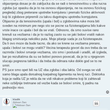
objasnjenja dosao je do zakljucka da se radi o tenosinovitisu u oba rucna
zgloba (uz opasku da je to na osnovu objasnjenja, ne na osnovu fizickog
pregleda) zbog preterane upotrebe komjutera i premalo fizicke aktivnosti
koji bi zglobove pripremili za takvu dugotrajnu upotrebu kompjutera.
Objasnio je da tenosinovitis (upala i bol) u zglobovima ruke mora biti
sveden na minimum pre nego sto se pocne sa fizioterapijama bilo kakve
vrste inace ce upala i bol da se vrati. Odnosno, da smo suvise rano
krenuli sa vezbama i da je to razlog zasto su se jaki bolovi vratili nakon
blagog smirivanja nekoliko puta. Moje pitanje sada je za fizioterapeute.
Da li ovo moze da bude tacno, da ako se krene sa vezbama prerano,
upala i bolovi se mogu vratiti? Vecina terapeuta govori da ovo treba da se
razmrda i bolovi smanje vezbama, sto smo i poslusali i uradili, ali izgleda,
bar po rezultatima da su se bolovi ponovo povecali, da je to u njegovom
slucaju pogresna taktika i da treba da odmara ruke dokle god se to ne
smiri.
PS juce smo opet bili na UZ oba zgloba i oba lakta. Od svega se vidi
samo blaga upala dorsalnog karpalnog ligamenta na levoj ruci. Doktorka
koja je radila UZ je rekla da ne vidi nikakve probleme koji bi zahtevali
neke ozbiljnije tretmane od vezbe kada se bolovi smire, tj padnu na
podnosljiv nivo.
kladik
Aktivan član