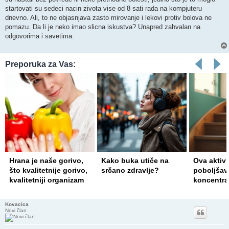
startovati su sedeci nacin zivota vise od 8 sati rada na kompjuteru
dnevno. Ali, to ne objasnjava zasto mirovanje i lekovi protiv bolova ne
pomazu. Da li je neko imao slicna iskustva? Unapred zahvalan na
odgovorima i savetima.
Preporuka za Vas:
Hrana je naše gorivo,
Kako buka utiče na
Ova aktiv
što kvalitetnije gorivo,
srčano zdravlje?
poboljšav
kvalitetniji organizam
koncentra
Kovacica
Novi član