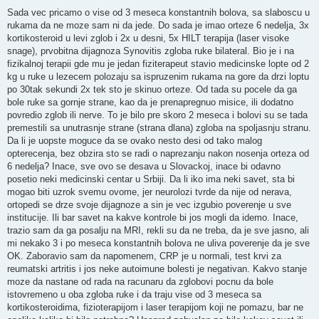
Sada vec pricamo o vise od 3 meseca konstantnih bolova, sa slaboscu u
rukama da ne moze sam ni da jede. Do sada je imao orteze 6 nedelja, 3x
kortikosteroid u levi zglob i 2x u desni, 5x HILT terapija (laser visoke
snage), prvobitna dijagnoza Synovitis zgloba ruke bilateral. Bio je i na
fizikalnoj terapii gde mu je jedan fiziterapeut stavio medicinske lopte od 2
kg u ruke u lezecem polozaju sa ispruzenim rukama na gore da drzi loptu
po 30tak sekundi 2x tek sto je skinuo orteze. Od tada su pocele da ga
bole ruke sa gornje strane, kao da je prenapregnuo misice, ili dodatno
povredio zglob ili nerve. To je bilo pre skoro 2 meseca i bolovi su se tada
premestili sa unutrasnje strane (strana dlana) zgloba na spoljasnju stranu.
Da li je uopste moguce da se ovako nesto desi od tako malog
opterecenja, bez obzira sto se radi o naprezanju nakon nosenja orteza od
6 nedelja? Inace, sve ovo se desava u Slovackoj, inace bi odavno
posetio neki medicinski centar u Srbiji. Da li iko ima neki savet, sta bi
mogao biti uzrok svemu ovome, jer neurolozi tvrde da nije od nerava,
ortopedi se drze svoje dijagnoze a sin je vec izgubio poverenje u sve
institucije. Ili bar savet na kakve kontrole bi jos mogli da idemo. Inace,
trazio sam da ga posalju na MRI, rekli su da ne treba, da je sve jasno, ali
mi nekako 3 i po meseca konstantnih bolova ne uliva poverenje da je sve
OK. Zaboravio sam da napomenem, CRP je u normali, test krvi za
reumatski artritis i jos neke autoimune bolesti je negativan. Kakvo stanje
moze da nastane od rada na racunaru da zglobovi pocnu da bole
istovremeno u oba zgloba ruke i da traju vise od 3 meseca sa
kortikosteroidima, fizioterapijom i laser terapijom koji ne pomazu, bar ne