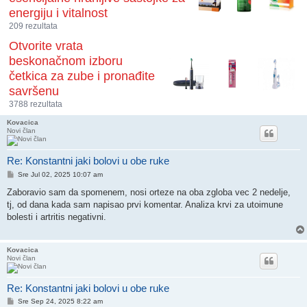
energiju i vitalnost
209 rezultata
Otvorite vrata
beskonačnom izboru
četkica za zube i pronađite
savršenu
3788 rezultata
Kovacica
Novi član
Re: Konstantni jaki bolovi u obe ruke
Post
Sre Jul 02, 2025 10:07 am
Zaboravio sam da spomenem, nosi orteze na oba zgloba vec 2 nedelje,
tj, od dana kada sam napisao prvi komentar. Analiza krvi za utoimune
bolesti i artritis negativni.
Kovacica
Novi član
Re: Konstantni jaki bolovi u obe ruke
Post
Sre Sep 24, 2025 8:22 am