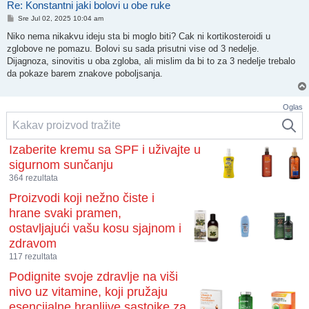
Re: Konstantni jaki bolovi u obe ruke
Post
Sre Jul 02, 2025 10:04 am
Niko nema nikakvu ideju sta bi moglo biti? Cak ni kortikosteroidi u
zglobove ne pomazu. Bolovi su sada prisutni vise od 3 nedelje.
Dijagnoza, sinovitis u oba zgloba, ali mislim da bi to za 3 nedelje trebalo
da pokaze barem znakove poboljsanja.
Oglas
Izaberite kremu sa SPF i uživajte u
sigurnom sunčanju
364 rezultata
Proizvodi koji nežno čiste i
hrane svaki pramen,
ostavljajući vašu kosu sjajnom i
zdravom
117 rezultata
Podignite svoje zdravlje na viši
nivo uz vitamine, koji pružaju
esencijalne hranljive sastojke za