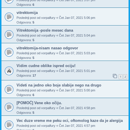
Odgovora:
6
vitrektomija
Poslednji post od
vorpalfury
«
Čet Jan 07, 2021 5:06 pm
Odgovora:
5
Vitrektomija -posle mesec dana
Poslednji post od
vorpalfury
«
Čet Jan 07, 2021 5:04 pm
Odgovora:
5
vitrektomija-nisam nasao odgovor
Poslednji post od
vorpalfury
«
Čet Jan 07, 2021 5:03 pm
Odgovora:
5
Vidim cudne oblike ispred ociju!
Poslednji post od
vorpalfury
«
Čet Jan 07, 2021 5:01 pm
Odgovora:
17
1
2
Videti na jedno oko boje slabije nego na drugo
Poslednji post od
vorpalfury
«
Čet Jan 07, 2021 5:00 pm
Odgovora:
6
[POMOĆ] Vene oko očiju.
Poslednji post od
vorpalfury
«
Čet Jan 07, 2021 4:58 pm
Odgovora:
5
Vec duze vreme me peku oci, oftomolog kaze da je alergija
Poslednji post od
vorpalfury
«
Čet Jan 07, 2021 4:57 pm