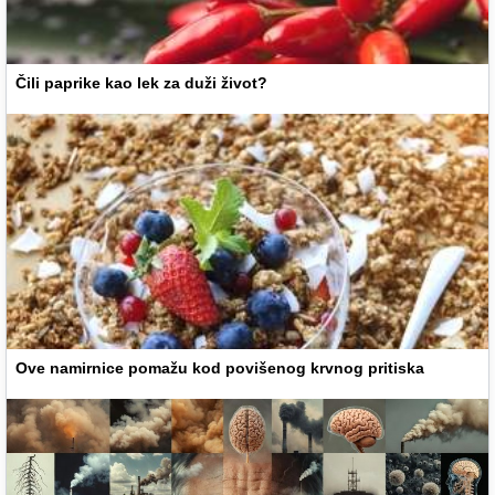
Čili paprike kao lek za duži život?
Ove namirnice pomažu kod povišenog krvnog pritiska