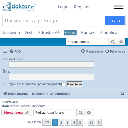
Login
Register
Traži
Naslovna
Vesti
Zdravlje AŠ
Forum
Kontakt
Slagalica
Pretra
Na
FAQ
Registruj se
Prijavite se
Korisničko ime:
Šifra:
|
Prijavi me automatski pri svakoj poseti
Pr
Index boarda
Medicina
Oftalmologija
Oftalmologija
Moderatori:
vlada99
,
moderato
Pretraga
Napredna pretraga
Nova tema
Stranica
1
od
36
1
2
3
4
5
36
Sledeća
1071 tema
…