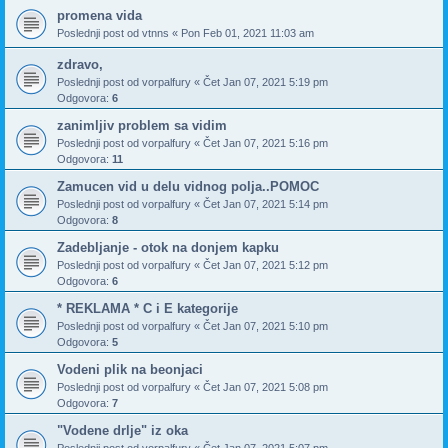
promena vida
Poslednji post od
vtnns
«
Pon Feb 01, 2021 11:03 am
zdravo,
Poslednji post od
vorpalfury
«
Čet Jan 07, 2021 5:19 pm
Odgovora:
6
zanimljiv problem sa vidim
Poslednji post od
vorpalfury
«
Čet Jan 07, 2021 5:16 pm
Odgovora:
11
Zamucen vid u delu vidnog polja..POMOC
Poslednji post od
vorpalfury
«
Čet Jan 07, 2021 5:14 pm
Odgovora:
8
Zadebljanje - otok na donjem kapku
Poslednji post od
vorpalfury
«
Čet Jan 07, 2021 5:12 pm
Odgovora:
6
* REKLAMA * C i E kategorije
Poslednji post od
vorpalfury
«
Čet Jan 07, 2021 5:10 pm
Odgovora:
5
Vodeni plik na beonjaci
Poslednji post od
vorpalfury
«
Čet Jan 07, 2021 5:08 pm
Odgovora:
7
"Vodene drlje" iz oka
Poslednji post od
vorpalfury
«
Čet Jan 07, 2021 5:07 pm