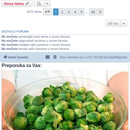
Nova tema
Stranica
1
od
36
1
2
3
4
5
36
Sledeća
1071 tema
…
Idi na
DOZVOLE FORUMA
Ne možete
postavljati nove teme u ovom forumu
Ne možete
odgovarati na teme u ovom forumu
Ne možete
monjati vaše postove u ovom forumu
Ne možete
brisati vaše postove u ovom forumu
Index boarda
Sva vremena su u UTC+02:00 Europe/Belgrade
Preporuka za Vas: