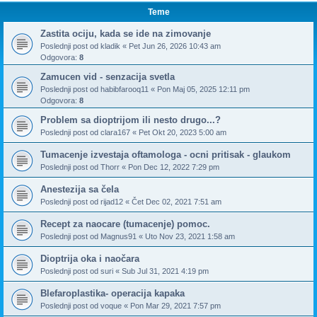
Teme
Zastita ociju, kada se ide na zimovanje
Poslednji post od
kladik
«
Pet Jun 26, 2026 10:43 am
Odgovora:
8
Zamucen vid - senzacija svetla
Poslednji post od
habibfarooq11
«
Pon Maj 05, 2025 12:11 pm
Odgovora:
8
Problem sa dioptrijom ili nesto drugo...?
Poslednji post od
clara167
«
Pet Okt 20, 2023 5:00 am
Tumacenje izvestaja oftamologa - ocni pritisak - glaukom
Poslednji post od
Thorr
«
Pon Dec 12, 2022 7:29 pm
Anestezija sa čela
Poslednji post od
rijad12
«
Čet Dec 02, 2021 7:51 am
Recept za naocare (tumacenje) pomoc.
Poslednji post od
Magnus91
«
Uto Nov 23, 2021 1:58 am
Dioptrija oka i naočara
Poslednji post od
suri
«
Sub Jul 31, 2021 4:19 pm
Blefaroplastika- operacija kapaka
Poslednji post od
voque
«
Pon Mar 29, 2021 7:57 pm