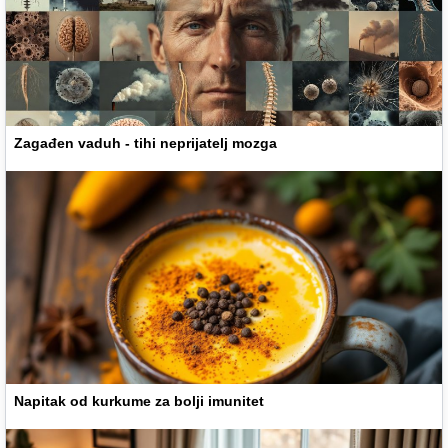
Zagađen vaduh - tihi neprijatelj mozga
Napitak od kurkume za bolji imunitet