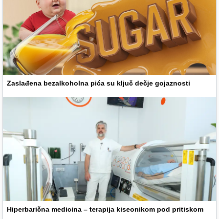
Zaslađena bezalkoholna pića su ključ dečje gojaznosti
Hiperbarična medicina – terapija kiseonikom pod pritiskom