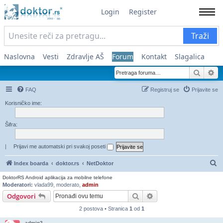
Login
Register
Traži
Naslovna
Vesti
Zdravlje AŠ
Forum
Kontakt
Slagalica
Pretra
Na
FAQ
Registruj se
Prijavite se
Korisničko ime:
Šifra:
|
Prijavi me automatski pri svakoj poseti
Pr
Index boarda
doktor.rs
NetDoktor
DoktorRS Android aplikacija za mobilne telefone
Moderatori:
vlada99
,
moderato
,
admin
Pretraga
Napredna pretraga
Odgovori
2 postova • Stranica
1
od
1
admin2