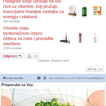
Podignite svoje zdravlje na viši
nivo uz vitamine, koji pružaju
esencijalne hranljive sastojke za
energiju i vitalnost
209 rezultata
Otvorite vrata
beskonačnom izboru
četkica za zube i pronađite
savršenu
3788 rezultata
Odgovori
2 postova • Stranica
1
od
1
Idi na
Index boarda
Sva vremena su u UTC+02:00 Europe/Belgrade
Preporuka za Vas: