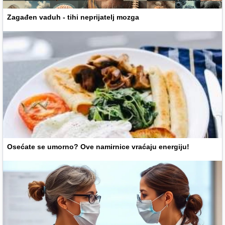
Zagađen vaduh - tihi neprijatelj mozga
Osećate se umorno? Ove namirnice vraćaju energiju!