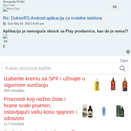
Gospođa Pešić
Novi član
Re: DoktorRS Android aplikacija za mobilne telefone
Post
Sub Maj 28, 2022 8:04 pm
Aplikaciju je nemoguće skinuti sa Play prodavnice, kao da je nema?!
Oglas
Izaberite kremu sa SPF i uživajte u
sigurnom sunčanju
364 rezultata
Proizvodi koji nežno čiste i
hrane svaki pramen,
ostavljajući vašu kosu sjajnom i
zdravom
117 rezultata