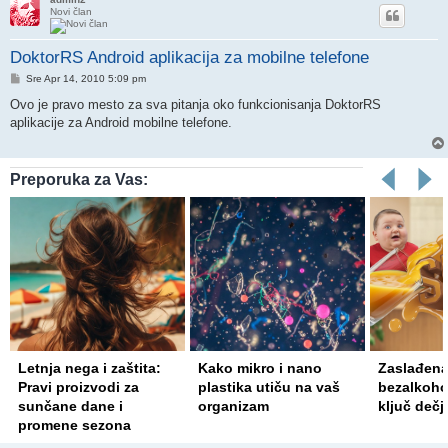
Novi član
DoktorRS Android aplikacija za mobilne telefone
Post
Sre Apr 14, 2010 5:09 pm
Ovo je pravo mesto za sva pitanja oko funkcionisanja DoktorRS
aplikacije za Android mobilne telefone.
Preporuka za Vas:
Letnja nega i zaštita:
Kako mikro i nano
Zaslađen
Pravi proizvodi za
plastika utiču na vaš
bezalkoho
sunčane dane i
organizam
ključ dečj
promene sezona