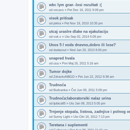
wbc lym gran -losi rezultati :(
od
vecavs
»
Pet Dec 16, 2011 9:09 pm
visok pritisak
od
jokka
»
Pet Nov 19, 2010 10:35 pm
utcaj uraslre dlake na ejakulaciju
od
vuk.v
»
Uto Sep 02, 2014 5:09 pm
Unos 5 l vode dnevno,dobro ili lose?
od
dudasoul
»
Ned Jan 20, 2013 8:00 pm
unapred hvala
od
usa
»
Pon Maj 16, 2011 5:16 am
Tumor dojke
od
ZdravkoNBGD
»
Pet Jun 22, 2012 9:38 am
Trudnoća
od
Budvanka
»
Čet Jun 09, 2011 5:09 pm
Trudnoća:laboratorsiki nalaz urina
od
ljubica85
»
Uto Jan 08, 2013 5:05 pm
Trnjenje stopala, listova, zadnjice i polnog o
od
Sunny Light
»
Uto Okt 16, 2012 7:13 pm
Teretana i suplementi