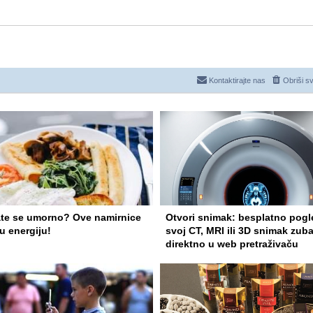
Kontaktirajte nas
Obriši s
te se umorno? Ove namirnice
Otvori snimak: besplatno pogl
u energiju!
svoj CT, MRI ili 3D snimak zub
direktno u web pretraživaču