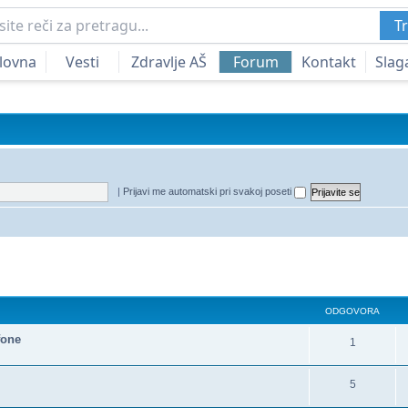
Tr
lovna
Vesti
Zdravlje AŠ
Forum
Kontakt
Slag
|
Prijavi me automatski pri svakoj poseti
a
redna pretraga
ODGOVORA
fone
1
5