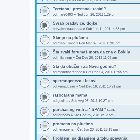
od
Galleryst
»
Pon Avg 08, 2011 11:42 am
Teretana i prestanak rasta!?
od
mare0493
»
Ned Jun 26, 2011 1:29 pm
Svrab bradavice, dojke
od
valentinaaaaaaa
»
Sub Jun 11, 2011 4:53 pm
Stanje na plućima
od
misovulovic
»
Pon Mar 07, 2011 11:01 pm
Šta svaki forumaš mora da zna o Bokily
od
milannnm
»
Čet Dec 26, 2013 11:09 am
Šta da obučem za Novu godinu?
od
medenosrceeee
»
Čet Dec 04, 2014 12:55 am
spermogeneza i lekovi
od
ivanadusan
»
Ned Dec 18, 2011 10:21 pm
razocarana mama
od
gocika
»
Sub Avg 06, 2011 10:27 pm
purchasing with a * SPAM * card
od
fertooos
»
Sre Dec 25, 2019 8:12 pm
promena na plucima
od
nena.nena
»
Čet Jun 23, 2011 12:13 pm
Problemi sa disanjem u toku spavanja