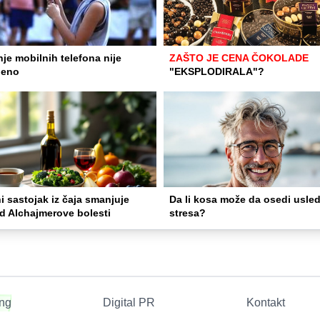
je mobilnih telefona nije
ZAŠTO JE CENA ČOKOLADE
leno
"EKSPLODIRALA"?
i sastojak iz čaja smanjuje
Da li kosa može da osedi usle
od Alchajmerove bolesti
stresa?
ing
Digital PR
Kontakt