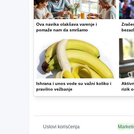
Ova navika olakšava varenje i
Zračen
pomaže nam da smršamo
bezaz
Ishrana i unos vode su važni koliko i
Aktivn
pravilno vežbanje
rizik 
Uslovi korisćenja
Market