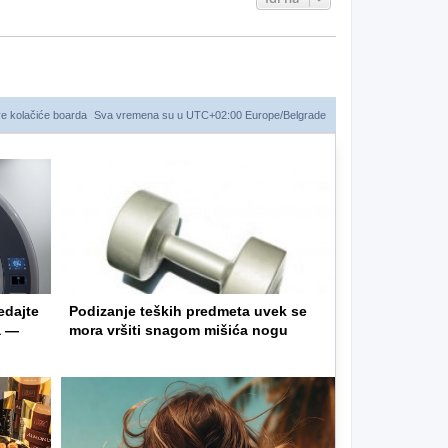
ve kolačiće boarda
Sva vremena su u UTC+02:00 Europe/Belgrade
edajte
Podizanje teških predmeta uvek se
a —
mora vršiti snagom mišića nogu