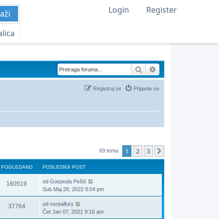
Login
Register
aži
alica
Pretraga
Napredna pretraga
Registruj se
Prijavite se
1
2
3
Sledeća
69 tema
POGLEDANO
POSLEDNJI POST
od
Gospođa Pešić
160519
Sub Maj 28, 2022 8:04 pm
od
vorpalfury
37764
Čet Jan 07, 2021 9:16 am