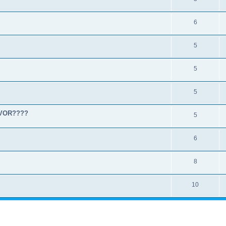
6
5
5
5
OVOR????
5
6
8
10