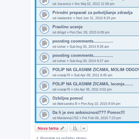
od
Jazavica
»
Sre Maj 02, 2012 11:58 pm
Prirodni preparati za poboljšanje zdravlja
od
vladamiric
»
Ned Jan 31, 2016 8:25 pm
Pravilno ucenje
od
drbgd
»
Pon Dec 28, 2015 6:09 pm
poosting coomments................
od
sohar
»
Sub Avg 30, 2014 9:28 am
poosting coomments................
od
sohar
»
Sub Avg 30, 2014 9:27 am
POLIP NA GLASNIM ZICAMA, MOLIM ODG
od
vranje76
»
Sub Apr 09, 2011 8:45 am
POLIP NA GLASNIM ZICAMA, lecenje.......
od
vranje76
»
Uto Apr 05, 2011 9:02 pm
Ozbiljna pomoć
od
Aleksandra B
»
Pon Avg 10, 2015 8:04 pm
Da li je ovo anksioznost??? Pomoc!!!
od
Marianna1702
»
Pet Feb 06, 2015 7:23 pm
Nova tema
Povratak na početnu stranu