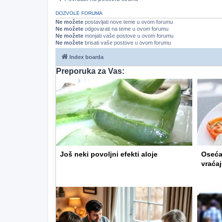
DOZVOLE FORUMA
Ne možete
postavljati nove teme u ovom forumu
Ne možete
odgovarati na teme u ovom forumu
Ne možete
monjati vaše postove u ovom forumu
Ne možete
brisati vaše postove u ovom forumu
Index boarda
Preporuka za Vas:
Još neki povoljni efekti aloje
Oseća
vraćaj