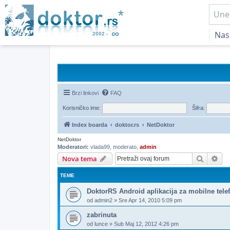
Nas
Brzi linkovi
FAQ
Korisničko ime:
Šifra:
Index boarda
doktor.rs
NetDoktor
NetDoktor
Moderatori:
vlada99
,
moderato
,
admin
Pretrag
Nap
Nova tema
TEME
DoktorRS Android aplikacija za mobilne tele
od
admin2
»
Sre Apr 14, 2010 5:09 pm
zabrinuta
od
lunce
»
Sub Maj 12, 2012 4:26 pm