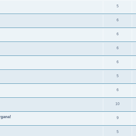
5
6
6
6
6
5
6
10
rgana!
9
5