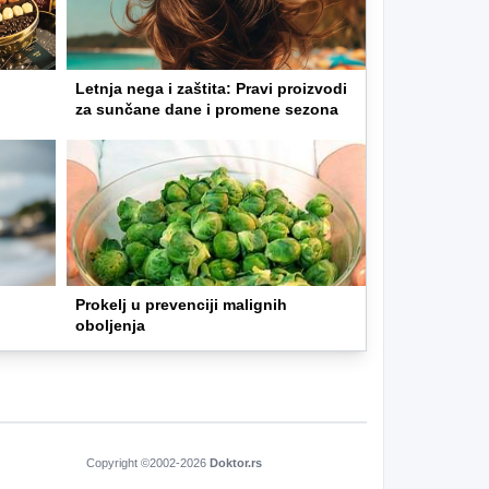
Letnja nega i zaštita: Pravi proizvodi
za sunčane dane i promene sezona
d
Prokelj u prevenciji malignih
oboljenja
Copyright ©2002-
2026
Doktor.rs