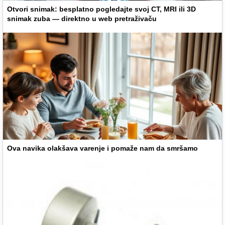
Otvori snimak: besplatno pogledajte svoj CT, MRI ili 3D
snimak zuba — direktno u web pretraživaču
Ova navika olakšava varenje i pomaže nam da smršamo