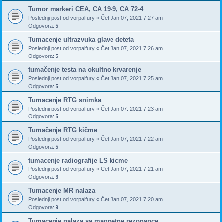
Tumor markeri CEA, CA 19-9, CA 72-4
Poslednji post od
vorpalfury
«
Čet Jan 07, 2021 7:27 am
Odgovora:
5
Tumacenje ultrazvuka glave deteta
Poslednji post od
vorpalfury
«
Čet Jan 07, 2021 7:26 am
Odgovora:
5
tumačenje testa na okultno krvarenje
Poslednji post od
vorpalfury
«
Čet Jan 07, 2021 7:25 am
Odgovora:
5
Tumacenje RTG snimka
Poslednji post od
vorpalfury
«
Čet Jan 07, 2021 7:23 am
Odgovora:
5
Tumačenje RTG kičme
Poslednji post od
vorpalfury
«
Čet Jan 07, 2021 7:22 am
Odgovora:
5
tumacenje radiografije LS kicme
Poslednji post od
vorpalfury
«
Čet Jan 07, 2021 7:21 am
Odgovora:
6
Tumacenje MR nalaza
Poslednji post od
vorpalfury
«
Čet Jan 07, 2021 7:20 am
Odgovora:
9
Tumacenje nalaza sa magnetne rezonance