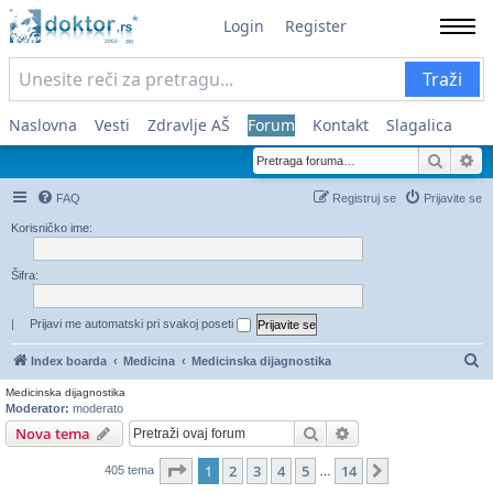
Login
Register
Traži
Naslovna
Vesti
Zdravlje AŠ
Forum
Kontakt
Slagalica
Pretra
Na
FAQ
Registruj se
Prijavite se
Korisničko ime:
Šifra:
|
Prijavi me automatski pri svakoj poseti
Pr
Index boarda
Medicina
Medicinska dijagnostika
Medicinska dijagnostika
Moderator:
moderato
Pretraga
Napredna pretraga
Nova tema
Stranica
1
od
14
1
2
3
4
5
14
Sledeća
405 tema
…