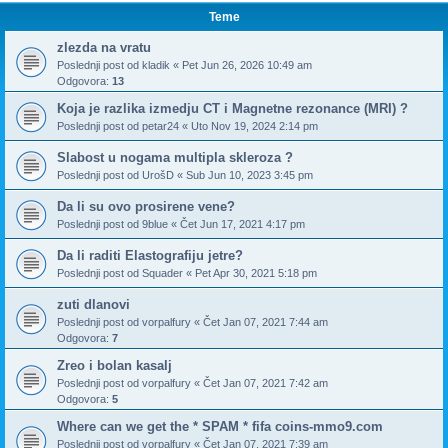
Teme
zlezda na vratu
Poslednji post od
kladik
«
Pet Jun 26, 2026 10:49 am
Odgovora:
13
Koja je razlika izmedju CT i Magnetne rezonance (MRI) ?
Poslednji post od
petar24
«
Uto Nov 19, 2024 2:14 pm
Slabost u nogama multipla skleroza ?
Poslednji post od
UrošD
«
Sub Jun 10, 2023 3:45 pm
Da li su ovo prosirene vene?
Poslednji post od
9blue
«
Čet Jun 17, 2021 4:17 pm
Da li raditi Elastografiju jetre?
Poslednji post od
Squader
«
Pet Apr 30, 2021 5:18 pm
zuti dlanovi
Poslednji post od
vorpalfury
«
Čet Jan 07, 2021 7:44 am
Odgovora:
7
Zreo i bolan kasalj
Poslednji post od
vorpalfury
«
Čet Jan 07, 2021 7:42 am
Odgovora:
5
Where can we get the * SPAM * fifa coins-mmo9.com
Poslednji post od
vorpalfury
«
Čet Jan 07, 2021 7:39 am