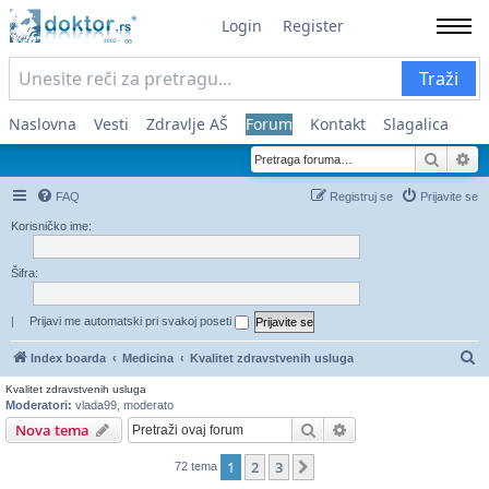
Login
Register
Traži
Naslovna
Vesti
Zdravlje AŠ
Forum
Kontakt
Slagalica
Pretra
Na
FAQ
Registruj se
Prijavite se
Korisničko ime:
Šifra:
|
Prijavi me automatski pri svakoj poseti
Pr
Index boarda
Medicina
Kvalitet zdravstvenih usluga
Kvalitet zdravstvenih usluga
Moderatori:
vlada99
,
moderato
Pretraga
Napredna pretraga
Nova tema
1
2
3
Sledeća
72 tema