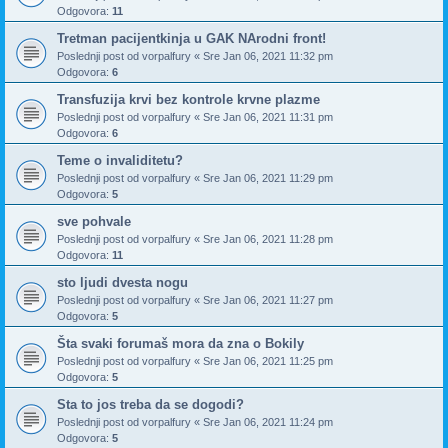
Odgovora:
11
Tretman pacijentkinja u GAK NArodni front!
Poslednji post od
vorpalfury
«
Sre Jan 06, 2021 11:32 pm
Odgovora:
6
Transfuzija krvi bez kontrole krvne plazme
Poslednji post od
vorpalfury
«
Sre Jan 06, 2021 11:31 pm
Odgovora:
6
Teme o invaliditetu?
Poslednji post od
vorpalfury
«
Sre Jan 06, 2021 11:29 pm
Odgovora:
5
sve pohvale
Poslednji post od
vorpalfury
«
Sre Jan 06, 2021 11:28 pm
Odgovora:
11
sto ljudi dvesta nogu
Poslednji post od
vorpalfury
«
Sre Jan 06, 2021 11:27 pm
Odgovora:
5
Šta svaki forumaš mora da zna o Bokily
Poslednji post od
vorpalfury
«
Sre Jan 06, 2021 11:25 pm
Odgovora:
5
Sta to jos treba da se dogodi?
Poslednji post od
vorpalfury
«
Sre Jan 06, 2021 11:24 pm
Odgovora:
5