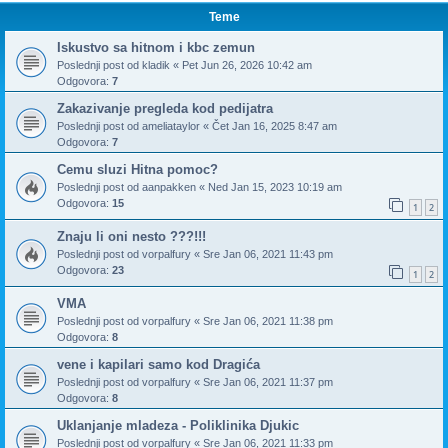
Teme
Iskustvo sa hitnom i kbc zemun
Poslednji post od
kladik
«
Pet Jun 26, 2026 10:42 am
Odgovora:
7
Zakazivanje pregleda kod pedijatra
Poslednji post od
ameliataylor
«
Čet Jan 16, 2025 8:47 am
Odgovora:
7
Cemu sluzi Hitna pomoc?
Poslednji post od
aanpakken
«
Ned Jan 15, 2023 10:19 am
Odgovora:
15
1
2
Znaju li oni nesto ???!!!
Poslednji post od
vorpalfury
«
Sre Jan 06, 2021 11:43 pm
Odgovora:
23
1
2
VMA
Poslednji post od
vorpalfury
«
Sre Jan 06, 2021 11:38 pm
Odgovora:
8
vene i kapilari samo kod Dragića
Poslednji post od
vorpalfury
«
Sre Jan 06, 2021 11:37 pm
Odgovora:
8
Uklanjanje mladeza - Poliklinika Djukic
Poslednji post od
vorpalfury
«
Sre Jan 06, 2021 11:33 pm