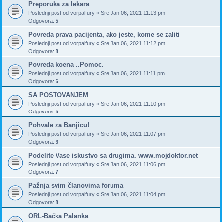
Preporuka za lekara
Poslednji post od
vorpalfury
«
Sre Jan 06, 2021 11:13 pm
Odgovora:
5
Povreda prava pacijenta, ako jeste, kome se zaliti
Poslednji post od
vorpalfury
«
Sre Jan 06, 2021 11:12 pm
Odgovora:
8
Povreda koena ..Pomoc.
Poslednji post od
vorpalfury
«
Sre Jan 06, 2021 11:11 pm
Odgovora:
6
SA POSTOVANJEM
Poslednji post od
vorpalfury
«
Sre Jan 06, 2021 11:10 pm
Odgovora:
5
Pohvale za Banjicu!
Poslednji post od
vorpalfury
«
Sre Jan 06, 2021 11:07 pm
Odgovora:
6
Podelite Vase iskustvo sa drugima. www.mojdoktor.net
Poslednji post od
vorpalfury
«
Sre Jan 06, 2021 11:06 pm
Odgovora:
7
Pažnja svim članovima foruma
Poslednji post od
vorpalfury
«
Sre Jan 06, 2021 11:04 pm
Odgovora:
8
ORL-Bačka Palanka