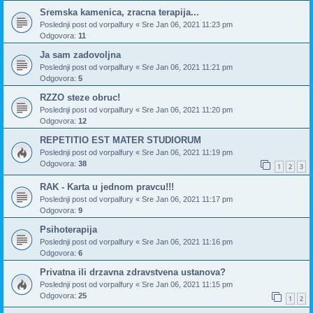
Sremska kamenica, zracna terapija...
Poslednji post od
vorpalfury
«
Sre Jan 06, 2021 11:23 pm
Odgovora:
11
Ja sam zadovoljna
Poslednji post od
vorpalfury
«
Sre Jan 06, 2021 11:21 pm
Odgovora:
5
RZZO steze obruc!
Poslednji post od
vorpalfury
«
Sre Jan 06, 2021 11:20 pm
Odgovora:
12
REPETITIO EST MATER STUDIORUM
Poslednji post od
vorpalfury
«
Sre Jan 06, 2021 11:19 pm
Odgovora:
38
1
2
3
RAK - Karta u jednom pravcu!!!
Poslednji post od
vorpalfury
«
Sre Jan 06, 2021 11:17 pm
Odgovora:
9
Psihoterapija
Poslednji post od
vorpalfury
«
Sre Jan 06, 2021 11:16 pm
Odgovora:
6
Privatna ili drzavna zdravstvena ustanova?
Poslednji post od
vorpalfury
«
Sre Jan 06, 2021 11:15 pm
Odgovora:
25
1
2