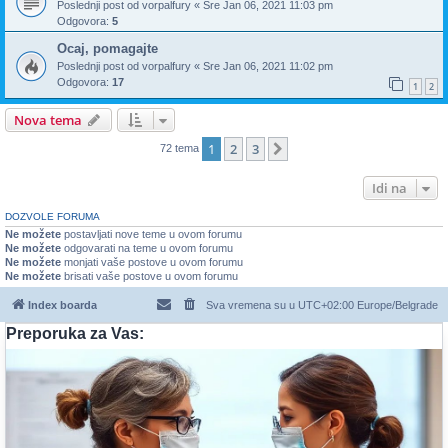
Poslednji post od
vorpalfury
«
Sre Jan 06, 2021 11:03 pm
Odgovora:
5
Ocaj, pomagajte
Poslednji post od
vorpalfury
«
Sre Jan 06, 2021 11:02 pm
Odgovora:
17
1
2
Nova tema
1
2
3
Sledeća
72 tema
Idi na
DOZVOLE FORUMA
Ne možete
postavljati nove teme u ovom forumu
Ne možete
odgovarati na teme u ovom forumu
Ne možete
monjati vaše postove u ovom forumu
Ne možete
brisati vaše postove u ovom forumu
Index boarda
Sva vremena su u UTC+02:00 Europe/Belgrade
Preporuka za Vas: