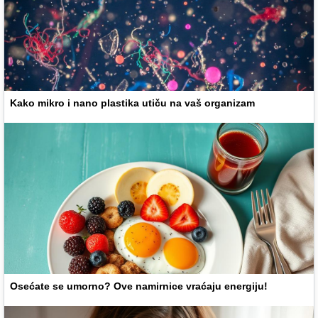
Kako mikro i nano plastika utiču na vaš organizam
Osećate se umorno? Ove namirnice vraćaju energiju!