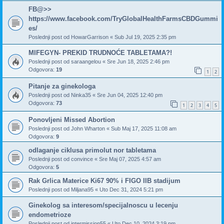
FB@>>
https://www.facebook.com/TryGlobalHealthFarmsCBDGummi
es/
Poslednji post od
HowarGarrison
«
Sub Jul 19, 2025 2:35 pm
MIFEGYN- PREKID TRUDNOĆE TABLETAMA?!
Poslednji post od
saraangelou
«
Sre Jun 18, 2025 2:46 pm
Odgovora:
19
1
2
Pitanje za ginekologa
Poslednji post od
Ninka35
«
Sre Jun 04, 2025 12:40 pm
Odgovora:
73
1
2
3
4
5
Ponovljeni Missed Abortion
Poslednji post od
John Wharton
«
Sub Maj 17, 2025 11:08 am
Odgovora:
9
odlaganje ciklusa primolut nor tabletama
Poslednji post od
convince
«
Sre Maj 07, 2025 4:57 am
Odgovora:
5
Rak Grlica Materice Ki67 90% i FIGO IIB stadijum
Poslednji post od
Miljana95
«
Uto Dec 31, 2024 5:21 pm
Ginekolog sa interesom/specijalnoscu u lecenju
endometrioze
Poslednji post od
intermission55
«
Uto Dec 10, 2024 3:19 pm