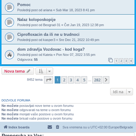
Pomoc
Poslednji post od
ariana
«
Sub Mar 18, 2023 8:41 pm
Nalaz koloposkopije
Poslednji post od
Beograd-31
«
Čet Jan 19, 2023 12:38 pm
Ciprofloxacin da ili ne u trudnoci
Poslednji post od
kasper3
«
Sre Dec 21, 2022 10:49 pm
dom zdravlja Vozdovac - kod koga?
Poslednji post od
Kateta
«
Pon Nov 07, 2022 3:55 pm
Odgovora:
55
1
2
3
4
Nova tema
Stranica
1
od
282
1
2
3
4
5
282
Sledeća
8452 tema
…
Idi na
DOZVOLE FORUMA
Ne možete
postavljati nove teme u ovom forumu
Ne možete
odgovarati na teme u ovom forumu
Ne možete
monjati vaše postove u ovom forumu
Ne možete
brisati vaše postove u ovom forumu
Index boarda
Sva vremena su u UTC+02:00 Europe/Belgrade
Preporuka za Vas: