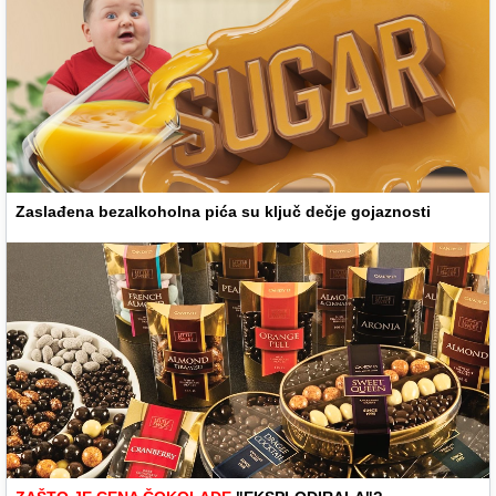
Zaslađena bezalkoholna pića su ključ dečje gojaznosti