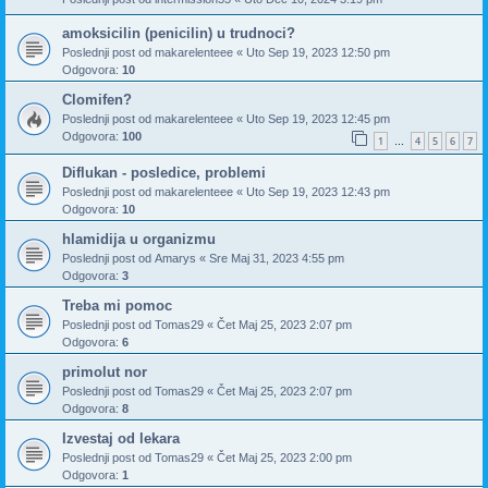
amoksicilin (penicilin) u trudnoci?
Poslednji post od
makarelenteee
«
Uto Sep 19, 2023 12:50 pm
Odgovora:
10
Clomifen?
Poslednji post od
makarelenteee
«
Uto Sep 19, 2023 12:45 pm
Odgovora:
100
1
4
5
6
7
…
Diflukan - posledice, problemi
Poslednji post od
makarelenteee
«
Uto Sep 19, 2023 12:43 pm
Odgovora:
10
hlamidija u organizmu
Poslednji post od
Amarys
«
Sre Maj 31, 2023 4:55 pm
Odgovora:
3
Treba mi pomoc
Poslednji post od
Tomas29
«
Čet Maj 25, 2023 2:07 pm
Odgovora:
6
primolut nor
Poslednji post od
Tomas29
«
Čet Maj 25, 2023 2:07 pm
Odgovora:
8
Izvestaj od lekara
Poslednji post od
Tomas29
«
Čet Maj 25, 2023 2:00 pm
Odgovora:
1