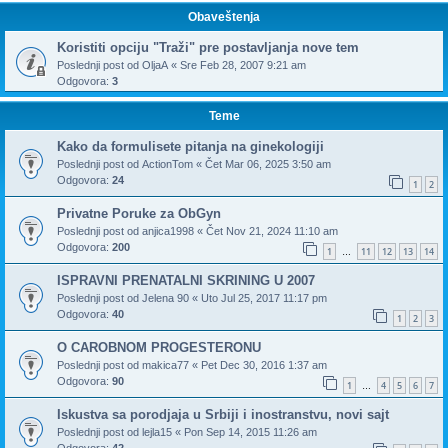
Obaveštenja
Koristiti opciju "Traži" pre postavljanja nove tem
Poslednji post od
OljaA
«
Sre Feb 28, 2007 9:21 am
Odgovora:
3
Teme
Kako da formulisete pitanja na ginekologiji
Poslednji post od
ActionTom
«
Čet Mar 06, 2025 3:50 am
Odgovora:
24
1
2
Privatne Poruke za ObGyn
Poslednji post od
anjica1998
«
Čet Nov 21, 2024 11:10 am
Odgovora:
200
1
11
12
13
14
…
ISPRAVNI PRENATALNI SKRINING U 2007
Poslednji post od
Jelena 90
«
Uto Jul 25, 2017 11:17 pm
Odgovora:
40
1
2
3
O CAROBNOM PROGESTERONU
Poslednji post od
makica77
«
Pet Dec 30, 2016 1:37 am
Odgovora:
90
1
4
5
6
7
…
Iskustva sa porodjaja u Srbiji i inostranstvu, novi sajt
Poslednji post od
lejla15
«
Pon Sep 14, 2015 11:26 am
Odgovora:
42