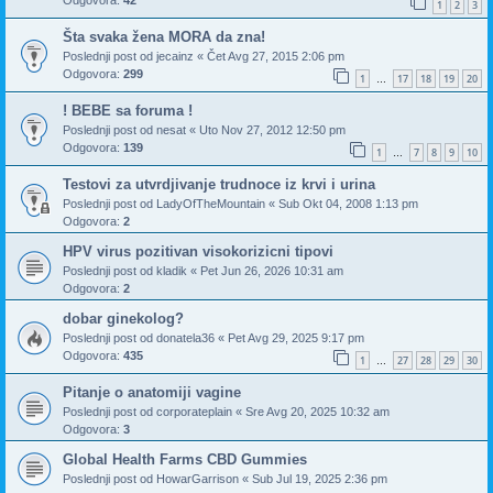
1
2
3
Šta svaka žena MORA da zna!
Poslednji post od
jecainz
«
Čet Avg 27, 2015 2:06 pm
Odgovora:
299
1
17
18
19
20
…
! BEBE sa foruma !
Poslednji post od
nesat
«
Uto Nov 27, 2012 12:50 pm
Odgovora:
139
1
7
8
9
10
…
Testovi za utvrdjivanje trudnoce iz krvi i urina
Poslednji post od
LadyOfTheMountain
«
Sub Okt 04, 2008 1:13 pm
Odgovora:
2
HPV virus pozitivan visokorizicni tipovi
Poslednji post od
kladik
«
Pet Jun 26, 2026 10:31 am
Odgovora:
2
dobar ginekolog?
Poslednji post od
donatela36
«
Pet Avg 29, 2025 9:17 pm
Odgovora:
435
1
27
28
29
30
…
Pitanje o anatomiji vagine
Poslednji post od
corporateplain
«
Sre Avg 20, 2025 10:32 am
Odgovora:
3
Global Health Farms CBD Gummies
Poslednji post od
HowarGarrison
«
Sub Jul 19, 2025 2:36 pm