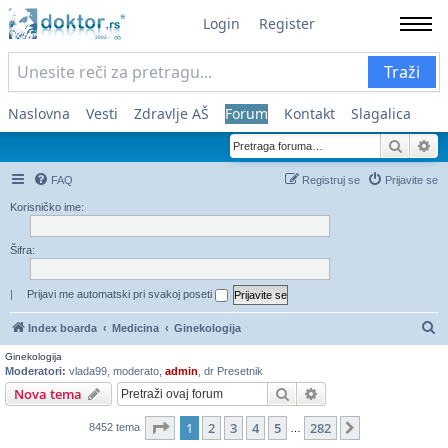
Login
Register
Traži
Naslovna
Vesti
Zdravlje AŠ
Forum
Kontakt
Slagalica
Pretra
Na
FAQ
Registruj se
Prijavite se
Korisničko ime:
Šifra:
|
Prijavi me automatski pri svakoj poseti
Pr
Index boarda
Medicina
Ginekologija
Ginekologija
Moderatori:
vlada99
,
moderato
,
admin
,
dr Presetnik
Pretraga
Napredna pretraga
Nova tema
Stranica
1
od
282
1
2
3
4
5
282
Sledeća
8452 tema
…