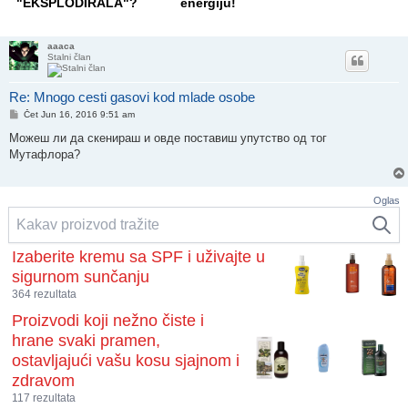
energiju!
zdravstve
nije gotov
aaaca
Stalni član
Re: Mnogo cesti gasovi kod mlade osobe
Post
Čet Jun 16, 2016 9:51 am
Можеш ли да скенираш и овде поставиш упутство од тог
Мутафлора?
Oglas
Izaberite kremu sa SPF i uživajte u
sigurnom sunčanju
364 rezultata
Proizvodi koji nežno čiste i
hrane svaki pramen,
ostavljajući vašu kosu sjajnom i
zdravom
117 rezultata