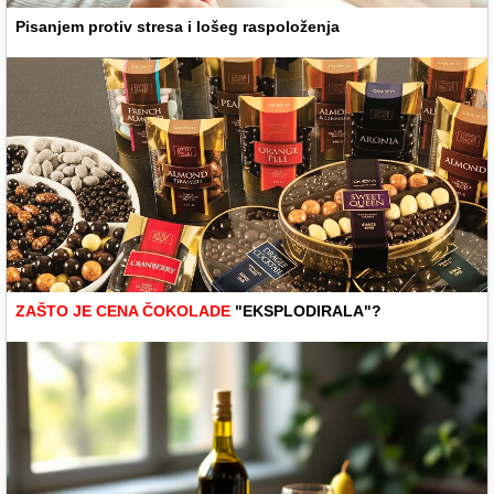
Pisanjem protiv stresa i lošeg raspoloženja
ZAŠTO JE CENA ČOKOLADE
"EKSPLODIRALA"?