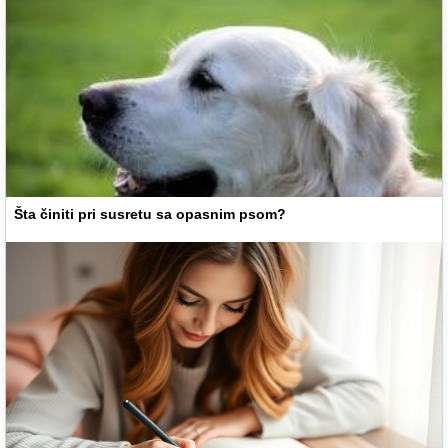
Šta činiti pri susretu sa opasnim psom?