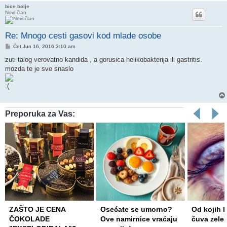
bice bolje
Novi član
Re: Mnogo cesti gasovi kod mlade osobe
Post
Čet Jun 16, 2016 3:10 am
zuti talog verovatno kandida , a gorusica helikobakterija ili gastritis.
mozda te je sve snaslo
Preporuka za Vas:
Osećate se umorno?
Od kojih bolesti nas
Respirator
Ove namirnice vraćaju
čuva zeleno povrće?
grip u Be