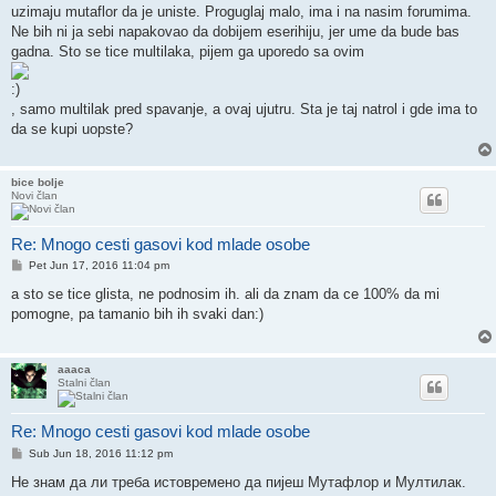
uzimaju mutaflor da je uniste. Proguglaj malo, ima i na nasim forumima.
Ne bih ni ja sebi napakovao da dobijem eserihiju, jer ume da bude bas
gadna. Sto se tice multilaka, pijem ga uporedo sa ovim
, samo multilak pred spavanje, a ovaj ujutru. Sta je taj natrol i gde ima to
da se kupi uopste?
bice bolje
Novi član
Re: Mnogo cesti gasovi kod mlade osobe
Post
Pet Jun 17, 2016 11:04 pm
a sto se tice glista, ne podnosim ih. ali da znam da ce 100% da mi
pomogne, pa tamanio bih ih svaki dan:)
aaaca
Stalni član
Re: Mnogo cesti gasovi kod mlade osobe
Post
Sub Jun 18, 2016 11:12 pm
Не знам да ли треба истовремено да пијеш Мутафлор и Мултилак.