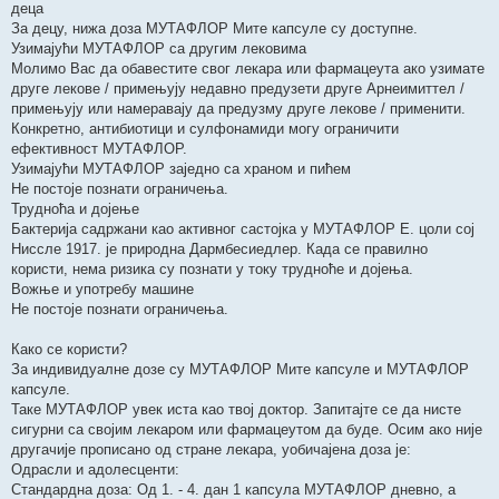
деца
За децу, нижа доза МУТАФЛОР Мите капсуле су доступне.
Узимајући МУТАФЛОР са другим лековима
Молимо Вас да обавестите свог лекара или фармацеута ако узимате
друге лекове / примењују недавно предузети друге Арнеимиттел /
примењују или намеравају да предузму друге лекове / применити.
Конкретно, антибиотици и сулфонамиди могу ограничити
ефективност МУТАФЛОР.
Узимајући МУТАФЛОР заједно са храном и пићем
Не постоје познати ограничења.
Трудноћа и дојење
Бактерија садржани као активног састојка у МУТАФЛОР Е. цоли сој
Ниссле 1917. је природна Дармбесиедлер. Када се правилно
користи, нема ризика су познати у току трудноће и дојења.
Вожње и употребу машине
Не постоје познати ограничења.
Како се користи?
За индивидуалне дозе су МУТАФЛОР Мите капсуле и МУТАФЛОР
капсуле.
Таке МУТАФЛОР увек иста као твој доктор. Запитајте се да нисте
сигурни са својим лекаром или фармацеутом да буде. Осим ако није
другачије прописано од стране лекара, уобичајена доза је:
Одрасли и адолесценти:
Стандардна доза: Од 1. - 4. дан 1 капсула МУТАФЛОР дневно, а