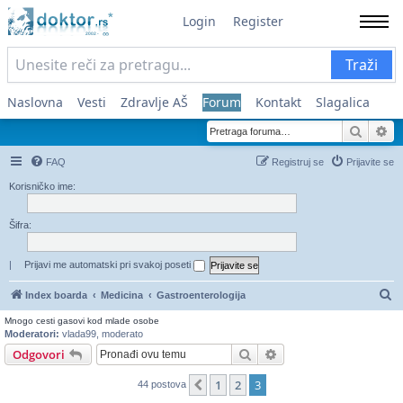
Login
Register
Traži
Naslovna
Vesti
Zdravlje AŠ
Forum
Kontakt
Slagalica
Pretra
Na
FAQ
Registruj se
Prijavite se
Korisničko ime:
Šifra:
|
Prijavi me automatski pri svakoj poseti
Pr
Index boarda
Medicina
Gastroenterologija
Mnogo cesti gasovi kod mlade osobe
Moderatori:
vlada99
,
moderato
Pretraga
Napredna pretraga
Odgovori
1
2
3
Prethodni
44 postova