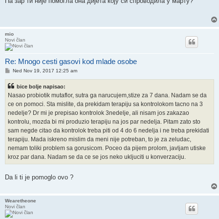
Па зар ти није помогла она дијета коју си спроводила у марту?
mio
Novi član
Re: Mnogo cesti gasovi kod mlade osobe
Post
Ned Nov 19, 2017 12:25 am
bice bolje napisao:
Nasao probiotik mutaflor, sutra ga narucujem,stize za 7 dana. Nadam se da
ce on pomoci. Sta mislite, da prekidam terapiju sa kontrolokom tacno na 3
nedelje? Dr mi je prepisao kontrolok 3nedelje, ali nisam jos zakazao
kontrolu, mozda bi mi produzio terapiju na jos par nedelja. Pitam zato sto
sam negde citao da kontrolok treba piti od 4 do 6 nedelja i ne treba prekidati
terapiju. Mada iskreno mislim da meni nije potreban, to je za zeludac,
nemam toliki problem sa gorusicom. Poceo da pijem prolom, javljam utiske
kroz par dana. Nadam se da ce se jos neko ukljuciti u konverzaciju.
Da li ti je pomoglo ovo ?
Wearetheone
Novi član