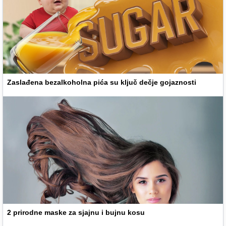
Zaslađena bezalkoholna pića su ključ dečje gojaznosti
2 prirodne maske za sjajnu i bujnu kosu