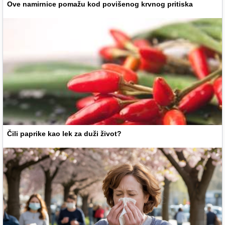
Ove namirnice pomažu kod povišenog krvnog pritiska
Čili paprike kao lek za duži život?