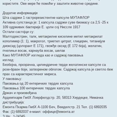
користите. Ове мере ће помоћи у заштити животне средине.
Додатне информације
Шта садржи 1 гастрорезистентне капсуле МУТАФЛОР
Активна супстанца је: 1 капсула садржи суве биомасу са 2,5 -25 к
109 одрживих бактерије Е. цоли сој Ниссле 1917
Остали састојци су:
Малтодекстрин, талк, метакрилне киселине метил метакрилат
кополимер (1: 1), макрогол, триетил цитрат, глицерин, титанијум
диоксид (цолорант Е 171), гвожђе оксид (Е 172 боја), желатин,
пчелињи восак, карнауба восак, шелак
Како МУТАФЛОР изгледа као и садржај паковања
изглед:
Безбојна, прозрачна, цилиндричне тврде желатинске капсуле са
розе-браон боји, затвореном облогом. Садржај капсула је светло беж
прах са карактеристичног мириса.
У паковању:
Паковања од 20 ентеричких тврдих капсула
Паковања 100 ентеричких тврдих капсула
Држач и произвођача
Ардеипхарм ГмбХ Лоерфелдстр. 20, 58313 Хердецке, Немачка
дистрибуција:
Емонта Пхарма ГмбХ А-1100 Беч, Веиделстр. 21 Тел. (1) 6892035
Фак: (1) 6892037 е-маил: оффице@емонта.ат
З.Нр:. 1-24345