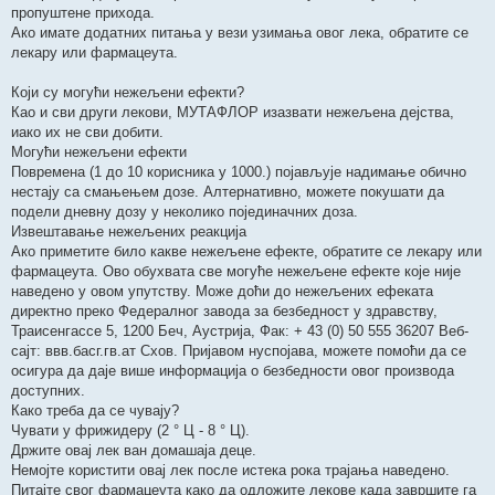
пропуштене прихода.
Ако имате додатних питања у вези узимања овог лека, обратите се
лекару или фармацеута.
Који су могући нежељени ефекти?
Као и сви други лекови, МУТАФЛОР изазвати нежељена дејства,
иако их не сви добити.
Могући нежељени ефекти
Повремена (1 до 10 корисника у 1000.) појављује надимање обично
нестају са смањењем дозе. Алтернативно, можете покушати да
подели дневну дозу у неколико појединачних доза.
Извештавање нежељених реакција
Ако приметите било какве нежељене ефекте, обратите се лекару или
фармацеута. Ово обухвата све могуће нежељене ефекте које није
наведено у овом упутству. Може доћи до нежељених ефеката
директно преко Федералног завода за безбедност у здравству,
Траисенгассе 5, 1200 Беч, Аустрија, Фак: + 43 (0) 50 555 36207 Веб-
сајт: ввв.басг.гв.ат Схов. Пријавом нуспојава, можете помоћи да се
осигура да даје више информација о безбедности овог производа
доступних.
Како треба да се чувају?
Чувати у фрижидеру (2 ° Ц - 8 ° Ц).
Држите овај лек ван домашаја деце.
Немојте користити овај лек после истека рока трајања наведено.
Питајте свог фармацеута како да одложите лекове када завршите га