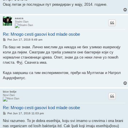
Овај летак је последњи пут ревидиран у мају, 2014. године.
aaaca
Stalni član
Re: Mnogo cesti gasovi kod mlade osobe
Post
Pet Jun 17, 2016 9:49 am
Па баш не знам. Лично мислим да никада не бих узимао ешерихију
коли да пијем. Сматрам да треба узимати оне бактерије који су
нормални становници црева. Опет, знам да се неки лече уз помоћ
глиста. Фуј. Свачега има.
Када завршиш са тим експериментом, пређи на Мултилак и Натрол
Ацидофилус.
bice bolje
Novi član
Re: Mnogo cesti gasovi kod mlade osobe
Post
Pet Jun 17, 2016 11:03 pm
Nisi razumeo. To je dobra eserihija, koju svi imamo u crevima i ona brani
nas organizam od losih bakterija itd. Cak ljudi koji imaju eserihiju(losu)