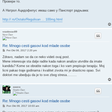
Провери то.
А Натрол Ацидофилус имаш само у Панспорт радњама:
http://.rs/Ostalo/Regulisan ... 100mg.html
vozdovac89
Novi član
Re: Mnogo cesti gasovi kod mlade osobe
Post
Pet Okt 06, 2017 2:20 pm
Zdravo, nadam se da ce neko videti ovaj post.
Mene interesuje sta dalje radite kada nakon analize utvrdite da imate
kandidu? Kome se obratite nakon toga i ko vam prepisuje terapiju. Moj
licni pakao traje godinama i kvalitet zivota mi je drasticno opao. Svi
doktori me ubedjuju da je to sve zbog stresa..........
aaaca
Stalni član
Re: Mnogo cesti gasovi kod mlade osobe
Post
Pon Okt 09, 2017 10:03 am