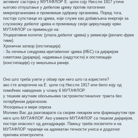
активног састојка у МУТАФЛОР Е. цоли соју Ниссле 1917 утиче
његово отпуштање у дебелом цреву против патогених
микроорганизама и промовише одбрану организма. Поред тога,
постоје супстанце из црева, које служе као добављача енергије за
слузокожу дебелог црева и промовишу своје циркулацију крви.
МУТАФЛОР се примењује на:
Улцеративни колитис (упала дебелог црева) у ремисији (релапс-фрее
тиме)
Хронични затвор (опстипација)
- За лечење синдрома иритабилног црева (ИБС) са дијарејом
симптома (дијареја), надимање (надутости) и опстипације
(констипације) су мишљења раније.
Оно што треба узети у обзир пре него што га користите?
ако сте алергични на Е. цоли сој Ниссле 1917 или било коју од
помоћних наведених у члану 6 МУТАФЛОР.
у тешким акутним обољењима гастроинтестиналног тракта без
потврђеном дијагнозом.
Упозорења и мере опреза
Молимо Вас да разговарате са својим лекаром или фармацеутом пре
него што МУТАФЛОР. Ако узимате МУТАФЛОР са тешком дијарејом,
постоји опасност од дехидрације. Пажњу треба посветити и на
МУТАФЛОР терапије на адекватан течности уноса и додатног
прилива електролита.