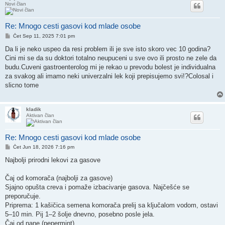
Novi član
Re: Mnogo cesti gasovi kod mlade osobe
Post
Čet Sep 11, 2025 7:01 pm
Da li je neko uspeo da resi problem ili je sve isto skoro vec 10 godina?
Cini mi se da su doktori totalno neupuceni u sve ovo ili prosto ne zele da
budu.Cuveni gastroenterolog mi je rekao u prevodu bolest je individualna
za svakog ali imamo neki univerzalni lek koji prepisujemo svi!?Colosal i
slicno tome
kladik
Aktivan član
Re: Mnogo cesti gasovi kod mlade osobe
Post
Čet Jun 18, 2026 7:16 pm
Najbolji prirodni lekovi za gasove
Čaj od komorača (najbolji za gasove)
Sjajno opušta creva i pomaže izbacivanje gasova. Najčešće se
preporučuje.
Priprema: 1 kašičica semena komorača prelij sa ključalom vodom, ostavi
5–10 min. Pij 1–2 šolje dnevno, posebno posle jela.
Čaj od nane (pepermint)