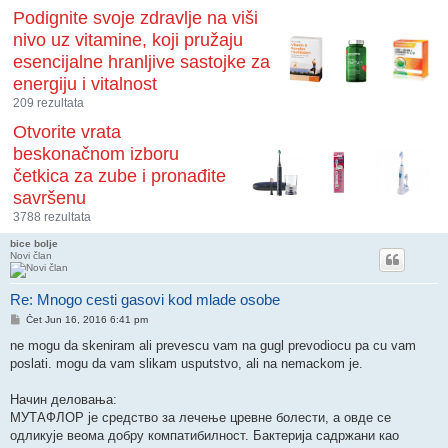
Podignite svoje zdravlje na viši
nivo uz vitamine, koji pružaju
esencijalne hranljive sastojke za
energiju i vitalnost
209 rezultata
Otvorite vrata
beskonačnom izboru
četkica za zube i pronađite
savršenu
3788 rezultata
bice bolje
Novi član
Re: Mnogo cesti gasovi kod mlade osobe
Post
Čet Jun 16, 2016 6:41 pm
ne mogu da skeniram ali prevescu vam na gugl prevodiocu pa cu vam
poslati. mogu da vam slikam usputstvo, ali na nemackom je.
Начин деловања:
МУТАФЛОР је средство за лечење цревне болести, а овде се
одликује веома добру компатибилност. Бактерија садржани као