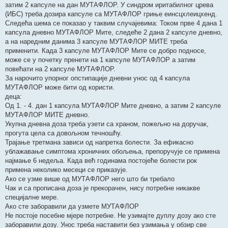
затим 2 капсуле на дан МУТАФЛОР. У синдром иритабилног црева
(ИБС) треба дозира капсуле са МУТАФЛОР гриње еинсцхлеицхенд.
Следећа шема се показао у таквим случајевима: Током прве 4 дана 1
капсула дневно МУТАФЛОР Мите, следеће 2 дана 2 капсуле дневно,
а на наредним данима 3 капсуле МУТАФЛОР МИТЕ треба
применити. Када 3 капсуле МУТАФЛОР Мите се добро подносе,
може се у почетку пренети на 1 капсуле МУТАФЛОР а затим
повећати на 2 капсуле МУТАФЛОР.
За нарочито упорног опстипације дневни унос од 4 капсула
МУТАФЛОР може бити од користи.
деца:
Од 1. - 4. дан 1 капсула МУТАФЛОР Мите дневно, а затим 2 капсуле
МУТАФЛОР МИТЕ дневно.
Укупна дневна доза треба узети са храном, пожељно на доручак,
прогута цела са довољном течношћу.
Трајање третмана зависи од напретка болести. За ефикасно
ублажавање симптома хроничних обољења, препоручује се примена
најмање 6 недеља. Када већ годинама постојеће болести рок
примена неколико месеци се приказује.
Ако се узме више од МУТАФЛОР него што би требало
Чак и са прописана доза је прекорачен, нису потребне никакве
специјалне мере.
Ако сте заборавили да узмете МУТАФЛОР
Не постоје посебне мјере потребне. Не узимајте дуплу дозу ако сте
заборавили дозу. Унос треба наставити без узимања у обзир све