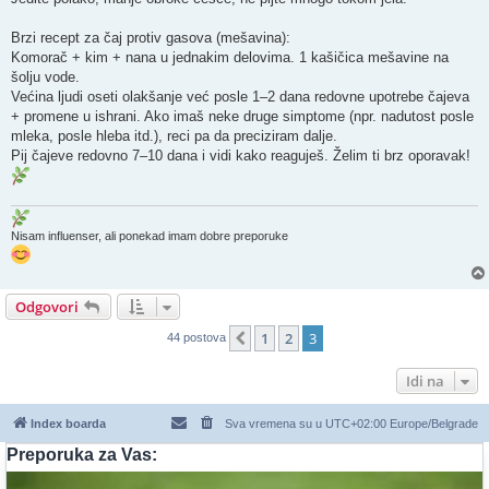
Brzi recept za čaj protiv gasova (mešavina):
Komorač + kim + nana u jednakim delovima. 1 kašičica mešavine na
šolju vode.
Većina ljudi oseti olakšanje već posle 1–2 dana redovne upotrebe čajeva
+ promene u ishrani. Ako imaš neke druge simptome (npr. nadutost posle
mleka, posle hleba itd.), reci pa da preciziram dalje.
Pij čajeve redovno 7–10 dana i vidi kako reaguješ. Želim ti brz oporavak!
Nisam influenser, ali ponekad imam dobre preporuke
Odgovori
1
2
3
Prethodni
44 postova
Idi na
Index boarda
Sva vremena su u UTC+02:00 Europe/Belgrade
Preporuka za Vas: