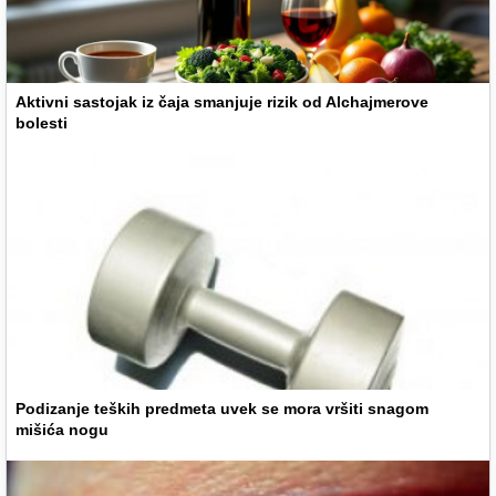
Aktivni sastojak iz čaja smanjuje rizik od Alchajmerove
bolesti
Podizanje teških predmeta uvek se mora vršiti snagom
mišića nogu