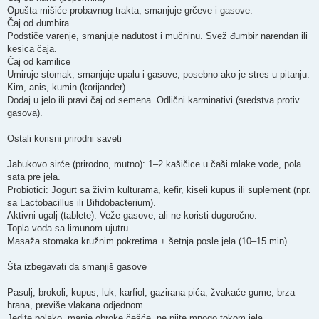
Opušta mišiće probavnog trakta, smanjuje grčeve i gasove.
Čaj od đumbira
Podstiče varenje, smanjuje nadutost i mučninu. Svež đumbir narendan ili
kesica čaja.
Čaj od kamilice
Umiruje stomak, smanjuje upalu i gasove, posebno ako je stres u pitanju.
Kim, anis, kumin (korijander)
Dodaj u jelo ili pravi čaj od semena. Odlični karminativi (sredstva protiv
gasova).
Ostali korisni prirodni saveti
Jabukovo sirće (prirodno, mutno): 1–2 kašičice u čaši mlake vode, pola
sata pre jela.
Probiotici: Jogurt sa živim kulturama, kefir, kiseli kupus ili suplement (npr.
sa Lactobacillus ili Bifidobacterium).
Aktivni ugalj (tablete): Veže gasove, ali ne koristi dugoročno.
Topla voda sa limunom ujutru.
Masaža stomaka kružnim pokretima + šetnja posle jela (10–15 min).
Šta izbegavati da smanjiš gasove
Pasulj, brokoli, kupus, luk, karfiol, gazirana pića, žvakaće gume, brza
hrana, previše vlakana odjednom.
Jedite polako, manje obroke češće, ne pijte mnogo tokom jela.