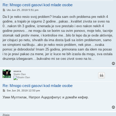
Re: Mnogo cesti gasovi kod mlade osobe
Post
Uto Jun 25, 2019 5:51 pm
Da li je neko resio svoj problem? Imala sam ovih problema pre nekih 4
godine, a trajalo je sigurno 2 godine...pakao...kvalitet zivota se sveo na
0...nakon tih 3 godine, iznenada je sve prestalo i evo nakon nekih 4
godine ponovo....ne mogu da se borim sa ovim ponovo, moje telo, tacnije
stomak radi protiv mene, i kontrolise me...bilo bi lepo da je ovde aktivnije,
jer citajuci po netu, shvatih da ima dosta ljudi sa istim problemom, samo
se simptomi razlikuju...ako je neko resio problem, nek pise....svaka
pomoc je dobrodosla! Imam 25 godina, primorana sam da idem na posao
i to je pravi pakao za mene, jer iz kuce ne bih izasla da mogu, sva ostala
druzenja izbegavam....bukvalno mi se ceo zivot sveo na to...
aaaca
Stalni član
Re: Mnogo cesti gasovi kod mlade osobe
Post
Sre Jun 26, 2019 12:53 pm
Узми Мултилак, Натрол Ацидофилус и домаћи кефир.
Zijaja